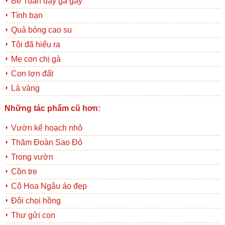
Bé Tuấn dạy gà gáy
Tình bạn
Quả bóng cao su
Tôi đã hiểu ra
Mẹ con chị gà
Con lợn đất
Lá vàng
Những tác phẩm cũ hơn:
Vườn kế hoạch nhỏ
Thăm Đoàn Sao Đỏ
Trong vườn
Cồn tre
Cô Hoa Ngâu áo đẹp
Đôi chọi hồng
Thư gửi con