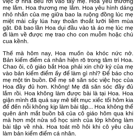
việc ở nhà đều rơi vào tay mẹ. Hoa yêu thương 
mẹ lắm. Hoa thương mẹ lắm. Hoa yêu hình dáng 
nhỏ nhắn của mẹ giữa bao la ruộng đồng lúc mẹ 
miệt mài cấy lúa hay thoăn thoắt lưỡi liềm mùa 
gặt. Đã bao lần Hoa dụi đầu vào tà áo mẹ lúc mẹ 
đi làm về được mẹ trao cho con muỗm hoặc chú 
cua kềnh. 
Thế mà hôm nay, Hoa muốn òa khóc nức nở. 
Bản kiểm điểm cá nhân hiện rõ trong tâm trí Hoa. 
Chao ôi, cô giáo bắt Hoa phải xin chữ ký của mẹ 
vào bản kiểm điểm ấy để làm gì nhỉ? Để báo cho 
mẹ một tin buồn. Để mẹ sẽ săn sóc việc học của 
Hoa đầy đủ hơn. Không! Mẹ đã săn sóc đầy đủ 
lắm rồi. Hoa không làm được bài là tại Hoa. Hoa 
giận mình đã quá say mê tiết mục xiếc tối hôm kia 
để đến nỗi không kịp làm bài tập... Hoa không thể 
quên ánh mắt buồn bã của cô giáo hôm qua khi 
mà hơn một nửa số học sinh của lớp không làm 
bài tập về nhà. Hoa toát mồ hôi khi cô yêu cầu 
làm bản kiểm điểm cá nhân.