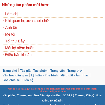
Những tác phẩm mới hơn:
Làm chị
Khi quan họ xưa chơi chữ
Anh tôi
Mẹ tôi
Tối thứ Bảy
Một kỷ niệm buồn
Điều băn khoăn
Trang chủ
Tác giả - Tác phẩm
Trang văn
Trang thơ
Văn học dân gian
Lý luận - Phê bình
Mỹ thuật - Âm nhạc
Góc chia sẻ
Liên hệ
M
ời các Tác giả gửi bài
cộng tác
cho Ban
B
iên tập Nhà Búp qua hộp thư email:
nhabup.vn@gmail.com
Văn phòng Thường trực Ban Biên tập Nhà Búp: Số 24, Lý Thường Kiệt, Q. Hoàn
Kiếm, TP. Hà Nội;