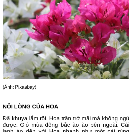
Góc chia sẻ
Liên hệ
Tìm kiếm
(Ảnh: Pixaabay)
NỖI LÒNG CỦA HOA
Đã khuya lắm rồi. Hoa trăn trở mãi mà không ngủ 
được. Gió mùa đông bắc ào ào bên ngoài. Cái 
lạnh ào đến với Hoa nhanh như một cái rùng 