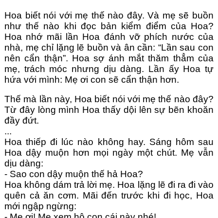
Hoa biết nói với mẹ thế nào đây. Và mẹ sẽ buồn 
như thế nào khi đọc bản kiểm điểm của Hoa? 
Hoa nhớ mãi lần Hoa đánh vỡ phích nước của 
nhà, mẹ chỉ lặng lẽ buồn và ân cần: “Lần sau con 
nên cẩn thận”. Hoa sợ ánh mắt thăm thẳm của 
mẹ, trách móc nhưng dịu dàng. Lần ấy Hoa tự 
hứa với mình: Mẹ ơi con sẽ cẩn thận hơn. 
Thế mà lần này, Hoa biết nói với mẹ thế nào đây? 
Từ đây lòng mình Hoa thấy dội lên sự bẽn khoăn 
đầy đứt.
...
Hoa thiếp đi lúc nào không hay. Sáng hôm sau 
Hoa dậy muộn hơn mọi ngày một chút. Mẹ vẫn 
dịu dàng:
- Sao con dậy muộn thế hả Hoa?
Hoa không dám trả lời mẹ. Hoa lặng lẽ đi ra đi vào 
quên cả ăn cơm. Mãi đến trước khi đi học, Hoa 
mới ngập ngừng:
- Mẹ ơi! Mẹ xem hộ con cái này nhé!