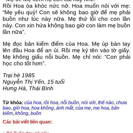
Rồi Hoa òa khóc nức nở. Hoa muốn nói với mẹ: 
“Mẹ yêu quý! Con sẽ không bao giờ để mẹ phải 
buồn như lúc này nữa. Mẹ thứ lỗi cho con lần 
này. Con xin hứa không bao giờ con làm mẹ buồn 
lần nữa”.
Mẹ đọc bản kiểm điểm của Hoa. Mẹ úp bàn tay 
lên đầu Hoa để an ủi. Rồi mẹ ký tên vào tờ giấy. 
Mẹ không giấu nỗi buồn. Mẹ chỉ nói: “Con phải 
học cho tốt hơn”.
Trại hè 1985
Nguyễn Thị Yến, 15 tuổi
Hưng Hà, Thái Bình
Từ khóa:
của hoa
,
rồi hoa
,
nỗi buồn
,
nói với
,
thế nào
,
chưa
bao
,
giờ hoa
,
hoa không
,
ánh mắt
,
của mẹ
,
mẹ hoa
,
bản
kiểm
,
không
,
buồn
Các bài viết liên quan: