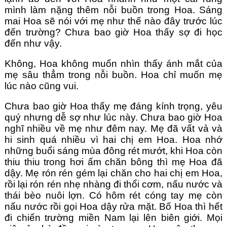
mình làm nặng thêm nỗi buồn trong Hoa. Sáng 
mai Hoa sẽ nói với mẹ như thế nào đây trước lúc 
đến trường? Chưa bao giờ Hoa thấy sợ đi học 
đến như vậy.
Không, Hoa không muốn nhìn thấy ánh mắt của 
mẹ sâu thẳm trong nỗi buồn. Hoa chỉ muốn mẹ 
lúc nào cũng vui.
Chưa bao giờ Hoa thấy mẹ đáng kính trọng, yêu 
quý nhưng dễ sợ như lúc này. Chưa bao giờ Hoa 
nghĩ nhiều về mẹ như đêm nay. Mẹ đã vất vả và 
hi sinh quá nhiều vì hai chị em Hoa. Hoa nhớ 
những buổi sáng mùa đông rét mướt, khi Hoa còn 
thiu thiu trong hơi ấm chăn bông thì mẹ Hoa đã 
dậy. Mẹ rón rén gém lại chăn cho hai chị em Hoa, 
rồi lại rón rén nhẹ nhàng đi thổi cơm, nấu nước và 
thái bèo nuôi lợn. Có hôm rét cóng tay mẹ còn 
nấu nước rồi gọi Hoa dậy rửa mặt. Bố Hoa thì hết 
đi chiến trường miền Nam lại lên biên giới. Mọi 