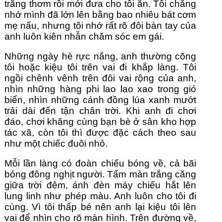
trắng thơm rồi mới đưa cho tôi ăn. Tôi chẳng 
nhớ mình đã lớn lên bằng bao nhiêu bát cơm 
mẹ nấu, nhưng tôi nhớ rất rõ đôi bàn tay của 
anh luôn kiên nhẫn chăm sóc em gái.
Những ngày hè rực nắng, anh thường cõng 
tôi hoặc kiệu tôi trên vai đi khắp làng. Tôi 
ngồi chênh vênh trên đôi vai rộng của anh, 
nhìn những hàng phi lao lao xao trong gió 
biển, nhìn những cánh đồng lúa xanh mướt 
trải dài đến tận chân trời. Khi anh đi chơi 
đáo, chơi khăng cùng bạn bè ở sân kho hợp 
tác xã, còn tôi thì được đặc cách theo sau 
như một chiếc đuôi nhỏ.
Mỗi lần làng có đoàn chiếu bóng về, cả bãi 
bóng đông nghịt người. Tấm màn trắng căng 
giữa trời đêm, ánh đèn máy chiếu hắt lên 
lung linh như phép màu. Anh luôn cho tôi đi 
cùng. Vì tôi thấp bé nên anh lại kiệu tôi lên 
vai để nhìn cho rõ màn hình. Trên đường về, 