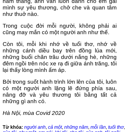
năm tháng, anh vẫn luôn dành cho em gái 
mình sự yêu thương, chở che và quan tâm 
như thuở nào.
Trong cuộc đời mỗi người, không phải ai 
cũng may mắn có một người anh như thế.
Còn tôi, mỗi khi nhớ về tuổi thơ, nhớ về 
những cánh diều bay trên đồng lúa mới, 
những buổi chăn trâu dưới nắng hè, những 
đêm ngồi trên nóc xe rạ đi giữa ánh trăng, tôi 
lại thấy lòng mình ấm áp.
Bởi trong suốt hành trình lớn lên của tôi, luôn 
có một người anh lặng lẽ đứng phía sau, 
nâng đỡ và yêu thương tôi bằng tất cả 
những gì anh có.
Hà Nội, mùa Covid 2020
Từ khóa:
người anh
,
cả một
,
những năm
,
mỗi lần
,
tuổi thơ
,