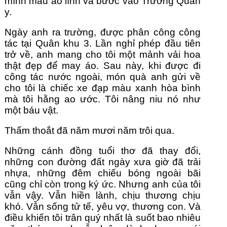
mình màu áo lính và bước vào Trường Quân 
y.
Ngày anh ra trường, được phân công công 
tác tại Quân khu 3. Lần nghỉ phép đầu tiên 
trở về, anh mang cho tôi một mảnh vải hoa 
thật đẹp để may áo. Sau này, khi được đi 
công tác nước ngoài, món quà anh gửi về 
cho tôi là chiếc xe đạp màu xanh hòa bình 
mà tôi hằng ao ước. Tôi nâng niu nó như 
một báu vật.
Thấm thoắt đã năm mươi năm trôi qua.
Những cánh đồng tuổi thơ đã thay đổi, 
những con đường đất ngày xưa giờ đã trải 
nhựa, những đêm chiếu bóng ngoài bãi 
cũng chỉ còn trong ký ức. Nhưng anh của tôi 
vẫn vậy. Vẫn hiền lành, chịu thương chịu 
khó. Vẫn sống tử tế, yêu vợ, thương con. Và 
điều khiến tôi trân quý nhất là suốt bao nhiêu 