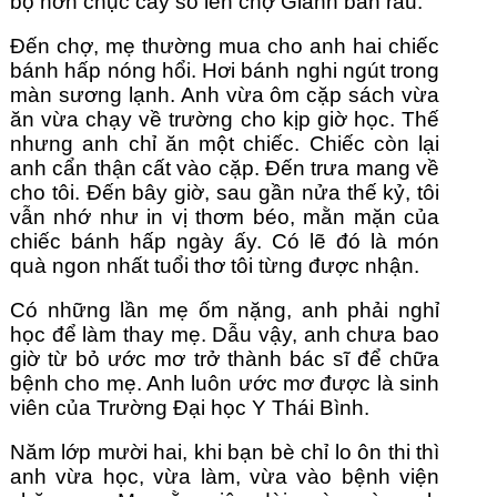
bộ hơn chục cây số lên chợ Giành bán rau.
Đến chợ, mẹ thường mua cho anh hai chiếc 
bánh hấp nóng hổi. Hơi bánh nghi ngút trong 
màn sương lạnh. Anh vừa ôm cặp sách vừa 
ăn vừa chạy về trường cho kịp giờ học. Thế 
nhưng anh chỉ ăn một chiếc. Chiếc còn lại 
anh cẩn thận cất vào cặp. Đến trưa mang về 
cho tôi. Đến bây giờ, sau gần nửa thế kỷ, tôi 
vẫn nhớ như in vị thơm béo, mằn mặn của 
chiếc bánh hấp ngày ấy. Có lẽ đó là món 
quà ngon nhất tuổi thơ tôi từng được nhận.
Có những lần mẹ ốm nặng, anh phải nghỉ 
học để làm thay mẹ. Dẫu vậy, anh chưa bao 
giờ từ bỏ ước mơ trở thành bác sĩ để chữa 
bệnh cho mẹ. Anh luôn ước mơ được là sinh 
viên của Trường Đại học Y Thái Bình.
Năm lớp mười hai, khi bạn bè chỉ lo ôn thi thì 
anh vừa học, vừa làm, vừa vào bệnh viện 