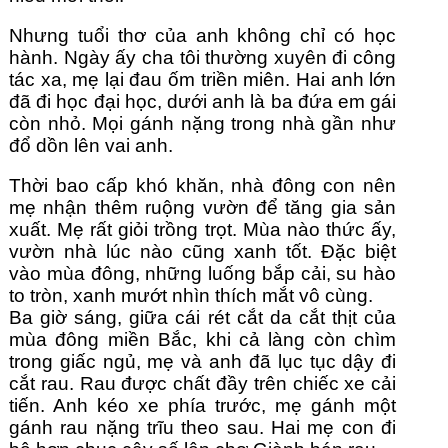
Nhưng tuổi thơ của anh không chỉ có học 
hành. Ngày ấy cha tôi thường xuyên đi công 
tác xa, mẹ lại đau ốm triền miên. Hai anh lớn 
đã đi học đại học, dưới anh là ba đứa em gái 
còn nhỏ. Mọi gánh nặng trong nhà gần như 
đổ dồn lên vai anh.
Thời bao cấp khó khăn, nhà đông con nên 
mẹ nhận thêm ruộng vườn để tăng gia sản 
xuất. Mẹ rất giỏi trồng trọt. Mùa nào thức ấy, 
vườn nhà lúc nào cũng xanh tốt. Đặc biệt 
vào mùa đông, những luống bắp cải, su hào 
to tròn, xanh mướt nhìn thích mắt vô cùng.
Ba giờ sáng, giữa cái rét cắt da cắt thịt của 
mùa đông miền Bắc, khi cả làng còn chìm 
trong giấc ngủ, mẹ và anh đã lục tục dậy đi 
cắt rau. Rau được chất đầy trên chiếc xe cải 
tiến. Anh kéo xe phía trước, mẹ gánh một 
gánh rau nặng trĩu theo sau. Hai mẹ con đi 