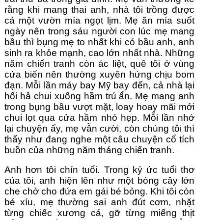
rằng khi mang thai anh, nhà tôi trồng được 
cả một vườn mía ngọt lịm. Mẹ ăn mía suốt 
ngày nên trong sáu người con lúc mẹ mang 
bầu thì bụng mẹ to nhất khi có bầu anh, anh 
sinh ra khỏe mạnh, cao lớn nhất nhà. Những 
năm chiến tranh còn ác liệt, quê tôi ở vùng 
cửa biển nên thường xuyên hứng chịu bom 
đạn. Mỗi lần máy bay Mỹ bay đến, cả nhà lại 
hối hả chui xuống hầm trú ẩn. Mẹ mang anh 
trong bụng bầu vượt mặt, loay hoay mãi mới 
chui lọt qua cửa hầm nhỏ hẹp. Mỗi lần nhớ 
lại chuyện ấy, mẹ vẫn cười, còn chúng tôi thì 
thấy như đang nghe một câu chuyện cổ tích 
buồn của những năm tháng chiến tranh.
Anh hơn tôi chín tuổi. Trong ký ức tuổi thơ 
của tôi, anh hiện lên như một bóng cây lớn 
che chở cho đứa em gái bé bỏng. Khi tôi còn 
bé xíu, mẹ thường sai anh đút cơm, nhặt 
từng chiếc xương cá, gỡ từng miếng thịt 