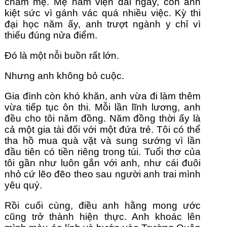
chăm mẹ. Mẹ nằm viện dài ngày, còn anh 
kiệt sức vì gánh vác quá nhiều việc. Kỳ thi 
đại học năm ấy, anh trượt ngành y chỉ vì 
thiếu đúng nửa điểm.
Đó là một nỗi buồn rất lớn.
Nhưng anh không bỏ cuộc.
Gia đình còn khó khăn, anh vừa đi làm thêm 
vừa tiếp tục ôn thi. Mỗi lần lĩnh lương, anh 
đều cho tôi năm đồng. Năm đồng thời ấy là 
cả một gia tài đối với một đứa trẻ. Tôi có thể 
tha hồ mua quà vặt và sung sướng vì lần 
đầu tiên có tiền riêng trong túi. Tuổi thơ của 
tôi gần như luôn gắn với anh, như cái đuôi 
nhỏ cứ lẽo đẽo theo sau người anh trai mình 
yêu quý.
Rồi cuối cùng, điều anh hằng mong ước 
cũng trở thành hiện thực. Anh khoác lên 