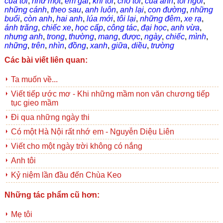
của tôi
,
như một
,
em gái
,
khi tôi
,
cho tôi
,
của anh
,
tôi ngồi
,
những cánh
,
theo sau
,
anh luôn
,
anh lại
,
con đường
,
những
buổi
,
còn anh
,
hai anh
,
lúa mới
,
tôi lại
,
những đêm
,
xe rạ
,
ánh trăng
,
chiếc xe
,
học cấp
,
công tác
,
đại học
,
anh vừa
,
nhưng anh
,
trong
,
thường
,
mang
,
được
,
ngày
,
chiếc
,
mình
,
những
,
trên
,
nhìn
,
đồng
,
xanh
,
giữa
,
diều
,
trường
Các bài viết liên quan:
Ta muốn về...
Viết tiếp ước mơ - Khi những mầm non văn chương tiếp
tục gieo mầm
Đi qua những ngày thi
Có một Hà Nội rất nhớ em - Nguyễn Diệu Liên
Viết cho một ngày trời không có nắng
Anh tôi
Kỷ niệm lần đầu đến Chùa Keo
Những tác phẩm cũ hơn:
Mẹ tôi