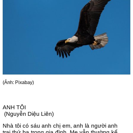
Góc chia sẻ
Liên hệ
Tìm kiếm
(Ảnh: Pixabay)
ANH TÔI
 (Nguyễn Diệu Liên)
Nhà tôi có sáu anh chị em, anh là người anh 
trai thứ ba trong gia đình. Mẹ vẫn thường kể 