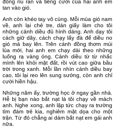
đồng ríu ran và tiếng cười của hai anh em 
tan vào gió.
Anh còn khéo tay vô cùng. Mỗi mùa gió nam 
về, anh lại chẻ tre, dán giấy làm cho tôi 
những cánh diều đủ hình dáng. Anh dạy tôi 
cách giữ dây, cách chạy lấy đà để diều no 
gió mà bay lên. Trên cánh đồng thơm mùi 
lúa mới, hai anh em chạy dài theo những 
luống rạ vàng óng. Cánh diều từ từ nhấc 
mình lên khỏi mặt đất, rồi vút cao giữa bầu 
trời trong xanh. Mỗi lần nhìn cánh diều bay 
cao, tôi lại reo lên sung sướng, còn anh chỉ 
cười hiền hậu.
Những năm ấy, trường học ở ngay gần nhà. 
Hễ bị bạn nào bắt nạt là tôi chạy về mách 
anh. Nghe xong, anh lập tức chạy ra trường 
tìm đám trẻ kia, nghiêm mặt dọa cho một 
trận. Từ đó chẳng ai dám bắt nạt em gái anh 
nữa.