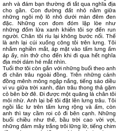
anh và đám bạn thường đi tắt qua nghĩa địa 
cho gần. Con đường đất nhỏ nằm giữa 
những ngôi mộ lô nhô dưới màn đêm đen 
đặc. Những con đom đóm lập lòe như 
những đốm lửa xanh khiến tôi sợ đến run 
người. Chân tôi ríu lại không bước nổi. Thế 
là anh lại cúi xuống cõng tôi trên lưng. Tôi 
nhắm nghiền mắt, áp mặt vào tấm lưng ấm 
áp ấy, nín thở cho đến khi đi qua hết nghĩa 
địa mới dám hé mắt nhìn.
Tuổi thơ tôi còn gắn với những buổi theo anh 
đi chăn trâu ngoài đồng. Trên những cánh 
đồng mênh mông ngập nắng, tiếng sáo diều 
vi vu giữa trời xanh, đàn trâu thong thả gặm 
cỏ bên bờ đê. Đi được một quãng là chân tôi 
mỏi nhừ. Anh lại bế tôi đặt lên lưng trâu. Tôi 
ngồi lắc lư trên tấm lưng rộng và ấm, còn 
anh thì tay cầm roi cỏ đi bên cạnh. Những 
buổi chiều như thế, bầu trời cao vời vợi, 
những đám mây trắng trôi lững lờ, tiếng chim 