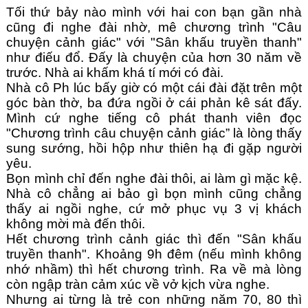
Tối thứ bảy nào mình với hai con bạn gần nhà 
cũng đi nghe đài nhờ, mê chương trình "Câu 
chuyện cảnh giác" với "Sân khấu truyền thanh" 
như điếu đổ. Đấy là chuyện của hơn 30 năm về 
trước. Nhà ai khấm khá tí mới có đài.
Nhà cô Ph lúc bấy giờ có một cái đài đặt trên một 
góc bàn thờ, ba đứa ngồi ở cái phản kê sát đấy. 
Mình cứ nghe tiếng cô phát thanh viên đọc 
"Chương trình câu chuyện cảnh giác” là lòng thấy 
sung sướng, hồi hộp như thiên hạ đi gặp người 
yêu.
Bọn mình chỉ đến nghe đài thôi, ai làm gì mặc kệ. 
Nhà cô chẳng ai bảo gì bọn mình cũng chẳng 
thấy ai ngồi nghe, cứ mở phục vụ 3 vị khách 
không mời mà đến thôi.
Hết chương trình cảnh giác thì đến "Sân khấu 
truyền thanh". Khoảng 9h đêm (nếu mình không 
nhớ nhầm) thì hết chương trình. Ra về mà lòng 
còn ngập tràn cảm xúc về vở kịch vừa nghe.
Nhưng ai từng là trẻ con những năm 70, 80 thì 