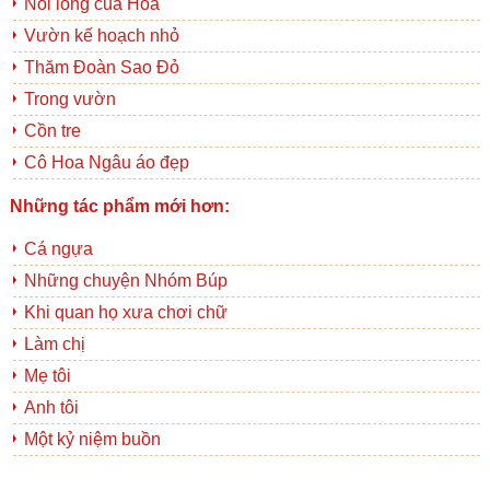
Nỗi lòng của Hoa
Vườn kế hoạch nhỏ
Thăm Đoàn Sao Đỏ
Trong vườn
Cồn tre
Cô Hoa Ngâu áo đẹp
Những tác phẩm mới hơn:
Cá ngựa
Những chuyện Nhóm Búp
Khi quan họ xưa chơi chữ
Làm chị
Mẹ tôi
Anh tôi
Một kỷ niệm buồn