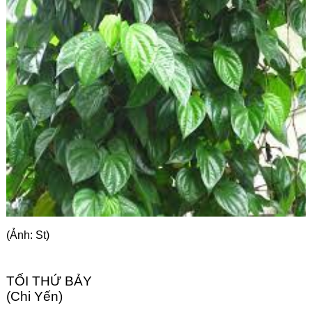
Góc chia sẻ
Liên hệ
Tìm kiếm
(Ảnh: St)
TỐI THỨ BẢY
(Chi Yến)