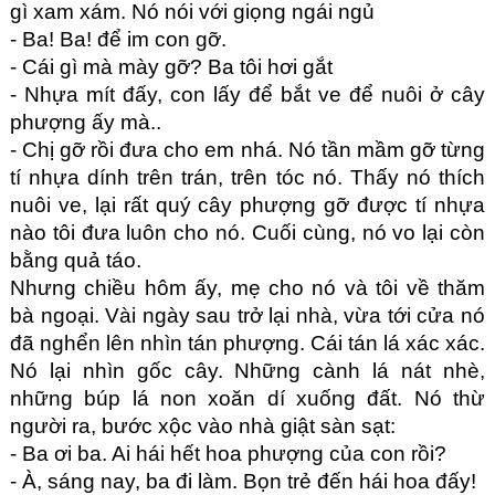
gì xam xám. Nó nói với giọng ngái ngủ
- Ba! Ba! để im con gỡ.
- Cái gì mà mày gỡ? Ba tôi hơi gắt
- Nhựa mít đấy, con lấy để bắt ve để nuôi ở cây 
phượng ấy mà..
- Chị gỡ rồi đưa cho em nhá. Nó tần mầm gỡ từng 
tí nhựa dính trên trán, trên tóc nó. Thấy nó thích 
nuôi ve, lại rất quý cây phượng gỡ được tí nhựa 
nào tôi đưa luôn cho nó. Cuối cùng, nó vo lại còn 
bằng quả táo.
Nhưng chiều hôm ấy, mẹ cho nó và tôi về thăm 
bà ngoại. Vài ngày sau trở lại nhà, vừa tới cửa nó 
đã nghển lên nhìn tán phượng. Cái tán lá xác xác. 
Nó lại nhìn gốc cây. Những cành lá nát nhè, 
những búp lá non xoăn dí xuống đất. Nó thừ 
người ra, bước xộc vào nhà giật sàn sạt:
- Ba ơi ba. Ai hái hết hoa phượng của con rồi?
- À, sáng nay, ba đi làm. Bọn trẻ đến hái hoa đấy!