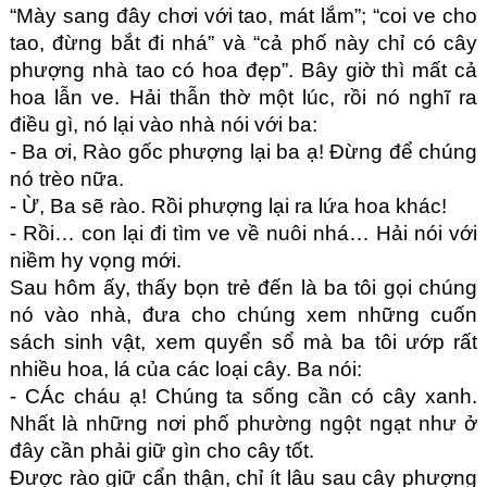
“Mày sang đây chơi với tao, mát lắm”; “coi ve cho 
tao, đừng bắt đi nhá” và “cả phố này chỉ có cây 
phượng nhà tao có hoa đẹp”. Bây giờ thì mất cả 
hoa lẫn ve. Hải thẫn thờ một lúc, rồi nó nghĩ ra 
điều gì, nó lại vào nhà nói với ba:
- Ba ơi, Rào gốc phượng lại ba ạ! Đừng để chúng 
nó trèo nữa.
- Ừ, Ba sẽ rào. Rồi phượng lại ra lứa hoa khác!
- Rồi… con lại đi tìm ve về nuôi nhá… Hải nói với 
niềm hy vọng mới.
Sau hôm ấy, thấy bọn trẻ đến là ba tôi gọi chúng 
nó vào nhà, đưa cho chúng xem những cuốn 
sách sinh vật, xem quyển sổ mà ba tôi ướp rất 
nhiều hoa, lá của các loại cây. Ba nói:
- CÁc cháu ạ! Chúng ta sống cần có cây xanh. 
Nhất là những nơi phố phường ngột ngạt như ở 
đây cần phải giữ gìn cho cây tốt.
Được rào giữ cẩn thận, chỉ ít lâu sau cây phượng 