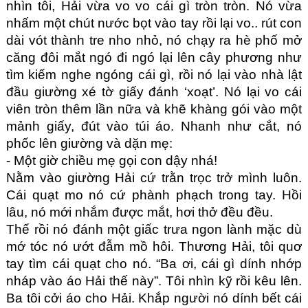
nhìn tôi, Hải vừa vo vo cái gì tròn tròn. Nó vừa 
nhấm một chút nước bọt vào tay rồi lại vo.. rút con 
dài vót thành tre nho nhỏ, nó chạy ra hè phố mở 
căng đôi mắt ngó đi ngó lại lên cây phương như 
tìm kiếm nghe ngóng cái gì, rồi nó lại vào nhà lật 
đầu giường xé tờ giấy đánh ‘xoạt’. Nó lại vo cái 
viên tròn thêm lần nữa và khẽ khàng gói vào một 
mảnh giấy, đút vào túi áo. Nhanh như cắt, nó 
phốc lên giường và dặn mẹ:
- Một giờ chiều mẹ gọi con dậy nhá!
Nằm vào giường Hải cứ trằn trọc trở mình luôn. 
Cái quạt mo nó cứ phành phạch trong tay. Hồi 
lâu, nó mới nhắm được mắt, hơi thở đều đều.
Thế rồi nó đánh một giấc trưa ngon lành mặc dù 
mớ tóc nó ướt đẫm mồ hôi. Thương Hải, tôi quơ 
tay tìm cái quạt cho nó. “Ba ơi, cái gì dính nhớp 
nháp vào áo Hải thế này”. Tôi nhìn kỹ rồi kêu lên. 
Ba tôi cởi áo cho Hải. Khắp người nó dính bết cái 