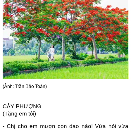
Góc chia sẻ
Liên hệ
Tìm kiếm
(Ảnh: Trần Bảo Toàn)
CÂY PHƯỢNG
(Tặng em tôi)
- Chị cho em mượn con dao nào! Vừa hỏi vừa 