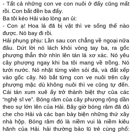
- Tất cả những con ve con nuôi ở đấy cũng mất 
rồi. Con bắt đền ba đấy.
Ba tôi kéo Hải vào lòng an ủi:
- Con ạ! Hoa lá đã bị vặt thì ve sống thế nào 
được. Nó bay đi rồi.
Hải phụng phịu: Lần sau con chẳng về ngoại nữa 
đâu. Dứt lời nó lách khỏi vòng tay ba, ra gốc 
phượng thẫn thờ nhìn lên tán lá xơ xác. Nó yêu 
cây phượng ngay khi ba tôi mang về trồng. Nó 
tưới nước. Nó nhặt từng viên sỏi đá, và đất xếp 
vào gốc cây. Nó bắt từng con ve nuôi trên cây 
phượng mặc dù không nuôi thì ve cũng tự đến. 
Cái tán xum xuê ấy trở thành biệt thự của các 
“nghệ sĩ ve”. Bóng râm của cây phượng rộng dần 
theo sự lớn lên của Hải. Bây giờ bóng râm đã đủ 
che cho Hải và các bạn bày biện những thứ xây 
nhà hộp. Bóng râm đó là niềm vui là niềm kiêu 
hãnh của Hải. hải thường bảo lũ trẻ cùng phố: 