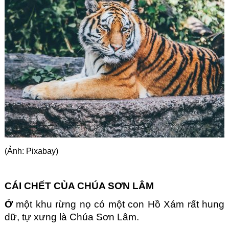
Góc chia sẻ
Liên hệ
Tìm kiếm
(Ảnh: Pixabay)
CÁI CHẾT CỦA CHÚA SƠN LÂM
Ở
 một khu rừng nọ có một con Hồ Xám rất hung 
dữ, tự xưng là Chúa Sơn Lâm.