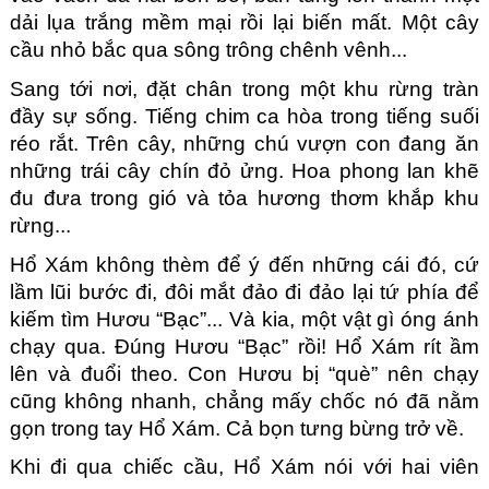
dải lụa trắng mềm mại rồi lại biến mất. Một cây 
cầu nhỏ bắc qua sông trông chênh vênh...
Sang tới nơi, đặt chân trong một khu rừng tràn 
đầy sự sống. Tiếng chim ca hòa trong tiếng suối 
réo rắt. Trên cây, những chú vượn con đang ăn 
những trái cây chín đỏ ửng. Hoa phong lan khẽ 
đu đưa trong gió và tỏa hương thơm khắp khu 
rừng...
Hổ Xám không thèm để ý đến những cái đó, cứ 
lầm lũi bước đi, đôi mắt đảo đi đảo lại tứ phía để 
kiếm tìm Hươu “Bạc”... Và kia, một vật gì óng ánh 
chạy qua. Đúng Hươu “Bạc” rồi! Hổ Xám rít ầm 
lên và đuổi theo. Con Hươu bị “què” nên chạy 
cũng không nhanh, chẳng mấy chốc nó đã nằm 
gọn trong tay Hổ Xám. Cả bọn tưng bừng trở về.
Khi đi qua chiếc cầu, Hổ Xám nói với hai viên 