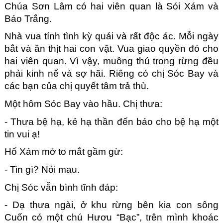
Chúa Sơn Lâm có hai viên quan là Sói Xám và 
Báo Trắng.
Nhà vua tính tình kỳ quái và rất độc ác. Mỗi ngày 
bắt và ăn thịt hai con vật. Vua giao quyền đó cho 
hai viên quan. Vì vậy, muông thú trong rừng đều 
phải kinh nể và sợ hãi. Riêng có chị Sóc Bay và 
các bạn của chị quyết tâm trả thù.
Một hôm Sóc Bay vào hầu. Chị thưa: 
- Thưa bệ hạ, kẻ hạ thần đến báo cho bệ hạ một 
tin vui ạ!
Hổ Xám mở to mắt gầm gừ: 
- Tin gì? Nói mau.
Chị Sóc vẫn bình tĩnh đáp: 
- Dạ thưa ngài, ở khu rừng bên kia con sông 
Cuốn có một chú Hươu “Bạc”, trên mình khoác 