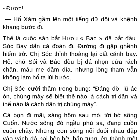
- Được!
 — Hổ Xám gầm lên một tiếng dữ dội và khệnh 
khạng bước đi.
Thế là cuộc săn bắt Hươu « Bạc » đã bắt đầu. 
Sóc Bay dẫn cả đoàn đi. Đường đi gặp ghềnh 
hiểm trở. Chị Sóc thỉnh thoảng lại cất cánh bay. 
Hổ, chó Sói và Báo đều bị đá nhọn cứa rách 
chân, máu me đầm đìa, nhưng lòng tham vẫn 
không làm hổ ta lùi bước.
Chị Sóc cười thầm trong bụng: “Đáng đời lũ ác 
ôn, chúng mày sẽ biết thế nào là cách trị dân và 
thế nào là cách dân trị chúng mày”.
Cả bọn đi mãi, sáng hôm sau mới tới bờ sông 
Cuốn. Nước sông đỏ ngầu phù sa, đang cuồn 
cuộn chảy. Những con sóng nối đuôi nhau đập 
vào vách đá hai bên bờ, bắn tung lên thành một 