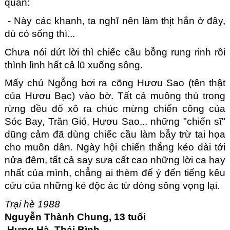
quan:
 - Này các khanh, ta nghĩ nên làm thịt hắn ở đây, 
dù có sổng thì...
Chưa nói dứt lời thì chiếc cầu bỗng rung rinh rồi 
thình lình hất cả lũ xuống sông.
Mấy chú Ngỗng bơi ra cõng Hươu Sao (tên thật 
của Hươu Bạc) vào bờ. Tất cả muông thú trong 
rừng đều đổ xô ra chúc mừng chiến công của 
Sóc Bay, Trăn Gió, Hươu Sao... những "chiến sĩ" 
dũng cảm đã dùng chiếc cầu làm bẫy trừ tai họa 
cho muôn dân. Ngày hội chiến thắng kéo dài tới 
nửa đêm, tất cả say sưa cất cao những lời ca hay 
nhất của mình, chẳng ai thèm để ý đến tiếng kêu 
cứu của những kẻ độc ác từ dòng sông vọng lại. 
Trại hè 1988
Nguyễn Thành Chung, 13 tuổi
 Hưng Hà, Thái Bình