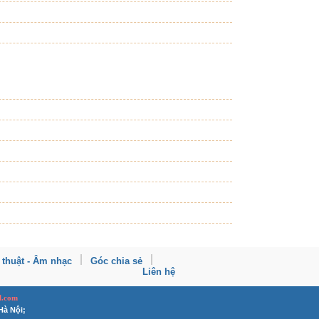
 thuật - Âm nhạc
Góc chia sẻ
Liên hệ
l.com
Hà Nội;