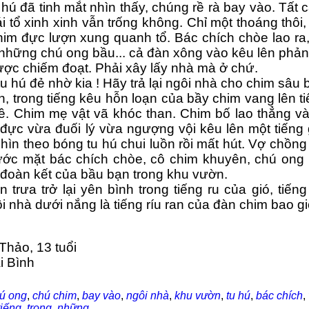
 hú đã tinh mắt nhìn thấy, chúng rề rà bay vào. Tất 
ái tổ xinh xinh vẫn trống không. Chỉ một thoáng thôi
him đực lượn xung quanh tổ. Bác chích chòe lao ra,
 những chú ong bầu... cả đàn xông vào kêu lên phản
ược chiếm đoạt. Phải xây lấy nhà mà ở chứ.
 tu hú đẻ nhờ kia ! Hãy trả lại ngôi nhà cho chim sâu
, trong tiếng kêu hỗn loạn của bầy chim vang lên ti
. Chim mẹ vật vã khóc than. Chim bố lao thẳng vào 
đực vừa đuối lý vừa ngượng vội kêu lên một tiếng g
hìn theo bóng tu hú chui luồn rồi mất hút. Vợ chồng
ước mặt bác chích chòe, cô chim khuyên, chú ong 
đoàn kết của bầu bạn trong khu vườn.
trưa trở lại yên bình trong tiếng ru của gió, tiến
 nhà dưới nắng là tiếng ríu ran của đàn chim bao gi
Thảo, 13 tuổi
i Bình
ú ong
,
chú chim
,
bay vào
,
ngôi nhà
,
khu vườn
,
tu hú
,
bác chích
,
tiếng
,
trong
,
những