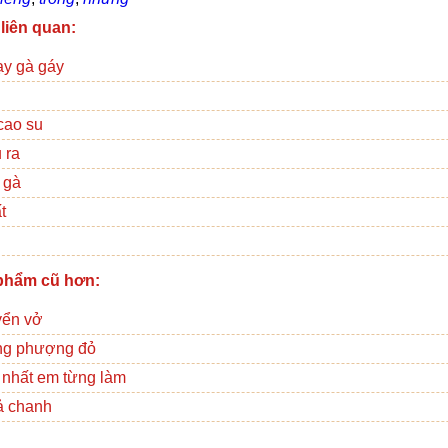
 liên quan:
ạy gà gáy
cao su
 ra
 gà
t
phẩm cũ hơn:
ển vở
ng phượng đỏ
ị nhất em từng làm
ả chanh