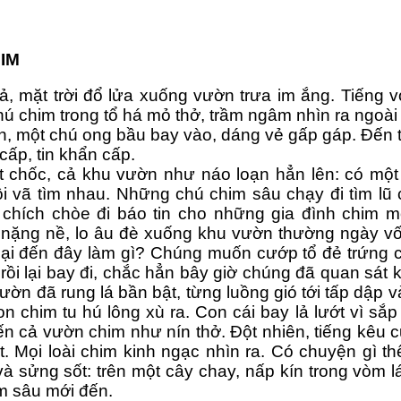
IM
i ả, mặt trời đổ lửa xuống vườn trưa im ắng. Tiếng 
hú chim trong tổ há mỏ thở, trầm ngâm nhìn ra ngoài
, một chú ong bầu bay vào, dáng vẻ gấp gáp. Đến tr
 cấp, tin khẩn cấp.
t chốc, cả khu vườn như náo loạn hẳn lên: có một
ội vã tìm nhau. Những chú chim sâu chạy đi tìm lũ
c chích chòe đi báo tin cho những gia đình chim m
 nặng nề, lo âu đè xuống khu vườn thường ngày vốn
 lại đến đây làm gì? Chúng muốn cướp tổ đẻ trứng 
rồi lại bay đi, chắc hẳn bây giờ chúng đã quan sát 
ờn đã rung lá bần bật, từng luồng gió tới tấp dập v
on chim tu hú lông xù ra. Con cái bay lả lướt vì sắp
n cả vườn chim như nín thở. Đột nhiên, tiếng kêu c
ót. Mọi loài chim kinh ngạc nhìn ra. Có chuyện gì t
à sửng sốt: trên một cây chay, nấp kín trong vòm lá
m sâu mới đến.