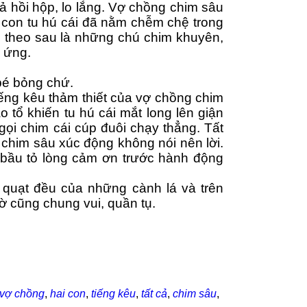
cả hồi hộp, lo lắng. Vợ chồng chim sâu 
, con tu hú cái đã nằm chễm chệ trong 
 theo sau là những chú chim khuyên, 
 ứng.
 bé bỏng chứ. 
ếng kêu thảm thiết của vợ chồng chim 
tổ khiến tu hú cái mắt long lên giận 
ọi chim cái cúp đuôi chạy thẳng. Tất 
 chim sâu xúc động không nói nên lời. 
bầu tỏ lòng cảm ơn trước hành động 
g quạt đều của những cành lá và trên 
ờ cũng chung vui, quần tụ.
vợ chồng
,
hai con
,
tiếng kêu
,
tất cả
,
chim sâu
,