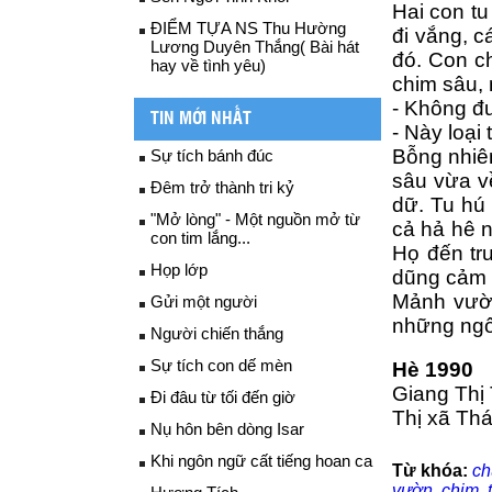
Hai con tu
ĐIỂM TỰA NS Thu Hường
đi vắng, c
Lương Duyên Thắng( Bài hát
đó. Con c
hay về tình yêu)
chim sâu,
- Không đ
TIN MỚI NHẤT
- Này loại
Bỗng nhiên
Sự tích bánh đúc
sâu vừa về
Đêm trở thành tri kỷ
dữ. Tu hú 
"Mở lòng" - Một nguồn mở từ
cả hả hê n
con tim lắng...
Họ đến tr
Họp lớp
dũng cảm 
Mảnh vườn 
Gửi một người
những ngôi
Người chiến thắng
Sự tích con dế mèn
Hè 1990
Giang Thị 
Đi đâu từ tối đến giờ
Thị xã Thá
Nụ hôn bên dòng Isar
Khi ngôn ngữ cất tiếng hoan ca
Từ khóa:
ch
vườn
,
chim
,