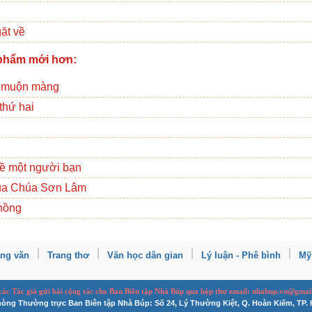
gặt về
phẩm mới hơn:
 muộn màng
thứ hai
ề một người bạn
của Chúa Sơn Lâm
hồng
ang văn
Trang thơ
Văn học dân gian
Lý luận - Phê bình
Mỹ
 các Tác giả gửi bài
cộng tác
cho Ban
B
iên tập Nhà Búp qua hộp thư email: nhabup.vn@gmai
òng Thường trực Ban Biên tập Nhà Búp: Số 24, Lý Thường Kiệt, Q. Hoàn Kiếm, TP. 