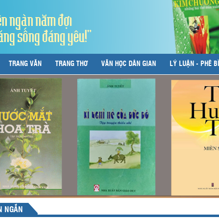
ên ngàn năm đợi
áng sống đáng yêu!"
TRANG VĂN
TRANG THƠ
VĂN HỌC DÂN GIAN
LÝ LUẬN - PHÊ B
N NGẮN