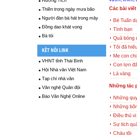
Hương Tích
Các bài viết
Thiền trong ngày mưa bão
Người đàn bà hát trong mây
Bé Tuấn d
Đồng dao khát vọng
Tình bạn
Bà tôi
Quả bóng 
Tôi đã hiểu
KẾT NỐI LINK
Mẹ con chị
VHNT tỉnh Thái Bình
Con lợn đấ
Hội Nhà văn Việt Nam
Lá vàng
Tạp chí nhà văn
Những tác 
Văn nghệ Quân đội
Báo Văn Nghệ Online
Những quy
Những bô
Điều thú v
Sự tích qu
Cháu tôi