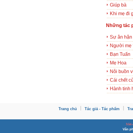
Giúp bà
Khi mẹ đi 
Những tác 
Sự ân hận
Người mẹ 
Bạn Tuấn
Mẹ Hoa
Nỗi buồn v
Cái chết 
Hành tinh 
Trang chủ
Tác giả - Tác phẩm
Tr
M
ời
Văn ph