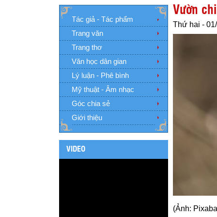
Vườn ch
Tác giả - Tác phẩm
Thứ hai - 01
Trang văn
Trang thơ
Văn học dân gian
Lý luận - Phê bình
Mỹ thuật - Âm nhạc
Góc chia sẻ
Giới thiệu
VIDEO
(Ảnh: Pixaba