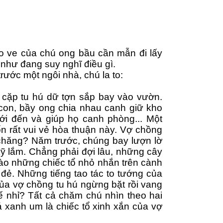
vo ve của chú ong bầu cần mẫn đi lấy 
 như đang suy nghĩ điều gì.
ước một ngôi nhà, chú la to: 
 cặp tu hú dữ tợn sắp bay vào vườn. 
 con, bầy ong chia nhau canh giữ kho 
ới đến và giúp họ canh phòng... Một 
 rất vui vẻ hòa thuận này. Vợ chồng 
chăng? Năm trước, chúng bay lượn lờ 
kỹ lắm. Chẳng phải đợi lâu, những cây 
ào những chiếc tổ nhỏ nhắn trên cành 
 đẻ. Những tiếng tao tác to tướng của 
ủa vợ chồng tu hú ngừng bặt rồi vang 
hế nhỉ? Tất cả chăm chú nhìn theo hai 
 xanh um là chiếc tổ xinh xắn của vợ 