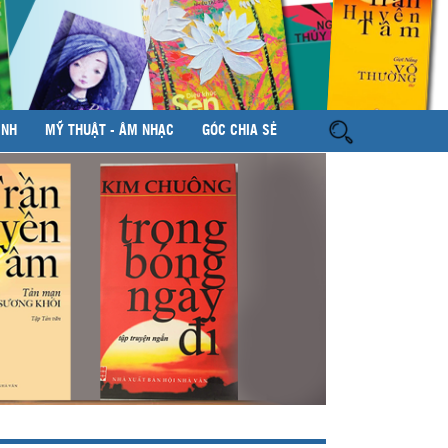
ÌNH
MỸ THUẬT - ÂM NHẠC
GÓC CHIA SẺ