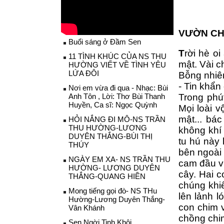
VƯỜN CH
Buổi sáng ở Đầm Sen
T
rời hè o
11 TÌNH KHÚC CỦA NS THU
mật. Vài c
HƯỜNG VIẾT VỀ TÌNH YÊU
LỨA ĐÔI
Bỗng nhiên
- Tin khẩn
Nơi em vừa đi qua - Nhạc: Bùi
Anh Tôn , Lời: Thơ Bùi Thanh
Trong phú
Huyền, Ca sĩ: Ngọc Quỳnh
Mọi loài v
mật... bá
HỎI NẮNG ĐI MÔ-NS TRẦN
THU HƯỜNG-LƯƠNG
không khí
DUYÊN THẮNG-BÙI THỊ
tu hú này
THÚY
bên ngoài 
NGÀY EM XA- NS TRẦN THU
cam đầu vư
HƯỜNG- LƯƠNG DUYÊN
cây. Hai c
THẮNG-QUANG HIỀN
chúng khiế
Mong tiếng gọi đò- NS THu
lên lảnh l
Hường-Lương Duyên Thắng-
con chim v
Vân Khánh
chồng chi
Sen Ngời Tinh Khôi