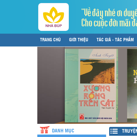
"Về đây nhé ơi duy
Cho cuộc đời mãi đ
TRANG CHỦ
GIỚI THIỆU
TÁC GIẢ - TÁC PHẨM
LIÊN HỆ
DANH MỤC
TRUYỆ