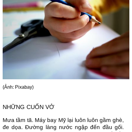
Góc chia sẻ
Liên hệ
Tìm kiếm
(Ảnh: Pixabay)
NHỮNG CUỐN VỞ
Mưa tầm tã. Máy bay Mỹ lại luôn luôn gầm ghè, 
đe dọa. Đường làng nước ngập đến đầu gối. 