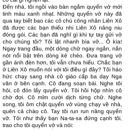
Đến nhà, tôi ngồi vào bàn ngắm quyển vở mới 
tinh màu xanh nhạt. Những quyển vở này đã 
qua tay biết bao các cô chú công nhân Liên Xô 
đã được các bạn thiếu nhi Liên Xô nâng niu 
đóng gói. Các bạn đã nghĩ gì khi tự tay gửi vở 
cho chúng tôi? Tôi lật nhanh bìa vở... Ô kìa! 
Ngay trang đầu, một dòng chữ ngay ngắn, nắn 
nót nổi bật trên dòng kẻ chéo. Đưa trang vở 
gần ánh đèn hơn, tôi vẫn chưa hiểu. Chắc bạn 
ở Liên Xô muốn nói với tôi điều gì đây? Tôi háo 
hức chạy sang nhà cô giáo cấp ba dạy Nga 
văn ở bên cạnh. Cô đang soạn bài. Nghe tôi 
hỏi, cô đón lấy quyển vở. Tôi hồi hộp nhìn cô 
chờ đợi. Cô mỉm cười dịch từng chữ. Nghe 
xong, tôi ôm chặt quyển vở vùng chạy về nhà, 
quên cả chào cô. Tay tôi run run nâng quyển 
vở. Tôi như thấy bạn Na-ta-sa đứng cạnh tôi, 
trao cho tôi quyển vở và nói: