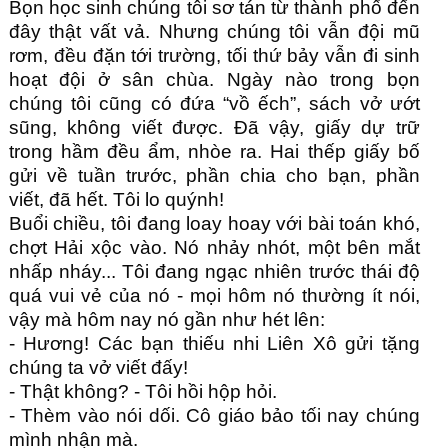
Bọn học sinh chúng tôi sơ tán từ thành phố đến 
đây thật vất vả. Nhưng chúng tôi vẫn đội mũ 
rơm, đều đặn tới trường, tối thứ bảy vẫn đi sinh 
hoạt đội ở sân chùa. Ngày nào trong bọn 
chúng tôi cũng có đứa “vồ ếch”, sách vở ướt 
sũng, không viết được. Đã vậy, giấy dự trữ 
trong hầm đều ẩm, nhòe ra. Hai thếp giấy bố 
gửi về tuần trước, phần chia cho bạn, phần 
viết, đã hết. Tôi lo quýnh!
Buổi chiều, tôi đang loay hoay với bài toán khó, 
chợt Hải xộc vào. Nó nhảy nhót, một bên mắt 
nhấp nháy... Tôi đang ngạc nhiên trước thái độ 
quá vui vẻ của nó - mọi hôm nó thường ít nói, 
vậy mà hôm nay nó gần như hét lên:
- Hương! Các bạn thiếu nhi Liên Xô gửi tặng 
chúng ta vở viết đấy!
- Thật không? - Tôi hồi hộp hỏi.
- Thèm vào nói dối. Cô giáo bảo tối nay chúng 
mình nhận mà.