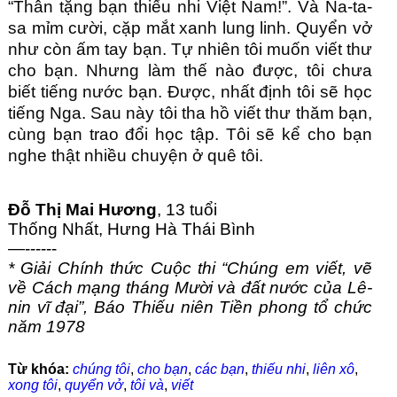
“Thân tặng bạn thiếu nhi Việt Nam!”. Và Na-ta-
sa mỉm cười, cặp mắt xanh lung linh. Quyển vở 
như còn ấm tay bạn. Tự nhiên tôi muốn viết thư 
cho bạn. Nhưng làm thế nào được, tôi chưa 
biết tiếng nước bạn. Được, nhất định tôi sẽ học 
tiếng Nga. Sau này tôi tha hồ viết thư thăm bạn, 
cùng bạn trao đổi học tập. Tôi sẽ kể cho bạn 
nghe thật nhiều chuyện ở quê tôi.
Đỗ Thị Mai Hương
, 13 tuổi
Thống Nhất, Hưng Hà Thái Bình
—------
* Giải Chính thức Cuộc thi “Chúng em viết, vẽ 
về Cách mạng tháng Mười và đất nước của Lê-
nin vĩ đại”, Báo Thiếu niên Tiền phong tổ chức 
năm 1978
Từ khóa:
chúng tôi
,
cho bạn
,
các bạn
,
thiếu nhi
,
liên xô
,
xong tôi
,
quyển vở
,
tôi và
,
viết