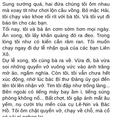
Sung sướng quá, hai đứa chúng tôi ôm nhau 
mà xoay tít như chơi lộn cầu vồng. Bỏ mặc Hải, 
tôi chạy vào khoe rối rít với bà tôi. Và tôi vụt đi 
báo tin cho các bạn.
Tối nay, tôi và bà ăn cơm sớm hơn mọi ngày. 
Ăn xong, tôi lấy khăn quàng đỏ ra đeo. Trong 
lòng tôi như có kiến cắn râm ran. Tôi muốn 
chạy ngay đi dự lễ nhận quà của các bạn Liên 
Xô.
Dự lễ xong, tôi cùng bà ra về. Vừa đi, bà vừa 
soi những quyển vở vuông vức vào ánh trăng 
mờ ảo, ngắm nghía. Còn tôi, tôi vẫn chưa hết 
xúc động, nhớ lúc bác Bí thư Đảng ủy gọi đến 
tên tôi lên nhận vở. Tim tôi đập như trống làng... 
Bên ngoài có tiếng máy bay ầm ì, tiếng súng 
phòng không nổ... Bất chợt, tôi gặp ánh mắt âu 
yếm, nụ cười trìu mến của cụ Lê-Nin và Bác 
Hồ. Tôi ôm chặt quyển vở, chạy về chỗ, mà cổ 
có cái gì nghẹn lại.