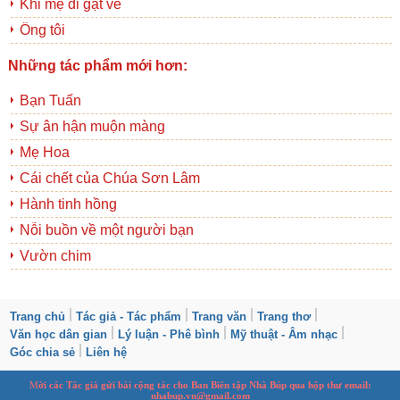
Khi mẹ đi gặt về
Ông tôi
Những tác phẩm mới hơn:
Bạn Tuấn
Sự ân hận muộn màng
Mẹ Hoa
Cái chết của Chúa Sơn Lâm
Hành tinh hồng
Nỗi buồn về một người bạn
Vườn chim
Trang chủ
Tác giả - Tác phẩm
Trang văn
Trang thơ
Văn học dân gian
Lý luận - Phê bình
Mỹ thuật - Âm nhạc
Góc chia sẻ
Liên hệ
M
ời các Tác giả gửi bài
cộng tác
cho Ban
B
iên tập Nhà Búp qua hộp thư email:
nhabup.vn@gmail.com