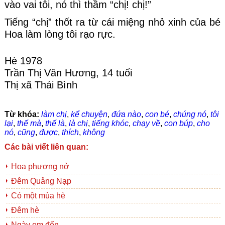
vào vai tôi, nó thì thầm “chị! chị!”
Tiếng “chị” thốt ra từ cái miệng nhỏ xinh của bé 
Hoa làm lòng tôi rạo rực.
Hè 1978
Trần Thị Vân Hương, 14 tuổi
Thị xã Thái Bình
Từ khóa:
làm chị
,
kể chuyện
,
đứa nào
,
con bé
,
chúng nó
,
tôi
lại
,
thế mà
,
thế là
,
là chị
,
tiếng khóc
,
chạy về
,
con búp
,
cho
nó
,
cũng
,
được
,
thích
,
không
Các bài viết liên quan:
Hoa phượng nở
Đêm Quảng Nạp
Có một mùa hè
Đêm hè
Ngày em đến