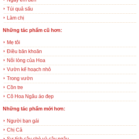
Túi quả sấu
Làm chị
Những tác phẩm cũ hơn:
Mẹ tôi
Điều băn khoăn
Nỗi lòng của Hoa
Vườn kế hoạch nhỏ
Trong vườn
Cồn tre
Cô Hoa Ngâu áo đẹp
Những tác phẩm mới hơn:
Người bạn gái
Chị Cả
Sự tích cây chè và cây ngâu