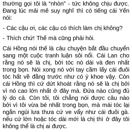
thường gọi tôi là “nhòn” - tức không chịu được. 
Đang lúc mải mê suy nghĩ thì có tiếng cái Yến 
nói:
- Các cậu ơi, các cậu có thích làm chị không?
- Thích chứ! Thế mà cũng phải hỏi.
Cái Hồng nói thế là câu chuyện bắt đầu chuyển 
sang một cuộc tranh luận sôi nổi. Cái Lan cho 
rằng nó sẽ là chị, bởi tóc nó dài và đen nhất 
trong bọn. Nói xong nó với tay cầm lấy cái đuôi 
tóc hất về đằng trước như có ý khoe vậy. Còn 
cái Hồng thì cứ dứt khoát rằng nó sẽ là chị bởi 
vì nó cao lớn nhất ở đây mà. Đứa nào cũng đủ 
lý do cả. Còn tôi, tôi chẳng nói được câu nào 
bởi vì tôi vừa bé nhất trong bọn, mà mái tóc lại 
ngắn ngủi lưa thưa cứ ve vẩy như cái đuôi gà. 
nếu cứ lớn hoặc tóc dài mới là chị thì ở đây tôi 
không thể là chị ai được.