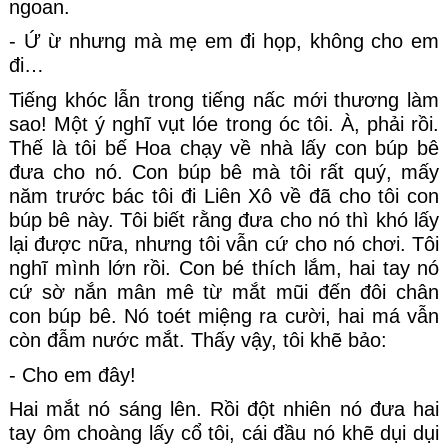
ngoan. 
- Ứ ừ nhưng mà mẹ em đi họp, không cho em 
đi…
Tiếng khóc lẫn trong tiếng nấc mới thương làm 
sao! Một ý nghĩ vụt lóe trong óc tôi. À, phải rồi. 
Thế là tôi bế Hoa chạy về nhà lấy con búp bê 
đưa cho nó. Con búp bê mà tôi rất quý, mấy 
năm trước bác tôi đi Liên Xô về đã cho tôi con 
búp bê này. Tôi biết rằng đưa cho nó thì khó lấy 
lại được nữa, nhưng tôi vẫn cứ cho nó chơi. Tôi 
nghĩ mình lớn rồi. Con bé thích lắm, hai tay nó 
cứ sờ nắn mân mê từ mắt mũi đến đôi chân 
con búp bê. Nó toét miệng ra cười, hai má vẫn 
còn đẫm nước mắt. Thấy vậy, tôi khẽ bảo:
- Cho em đây!
Hai mắt nó sáng lên. Rồi đột nhiên nó đưa hai 
tay ôm choàng lấy cổ tôi, cái đầu nó khẽ dụi dụi 