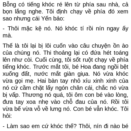
Bỗng có tiếng khóc ré lên từ phía sau nhà, cả 
bọn lắng nghe. Tôi định chạy về phía đó xem 
sao nhưng cái Yến bảo:
- Thôi mặc kệ nó. Nó khóc tí rồi nín ngay ấy 
mà.
Thế là tôi lại bị lôi cuốn vào câu chuyện ồn ào 
của chúng nó. Thi thoảng lại có đứa hét toáng 
lên như còi. Cuối cùng, tôi sốt ruột chạy về phía 
tiếng khóc. Trước mắt tôi, bé Hoa đang ngồi bệt 
xuống đất, nước mắt giàn giụa. Nó vừa khóc 
vừa gọi mẹ. Hai bàn tay nhỏ xíu xinh xinh của 
nó cứ cầm chặt lấy ngón chân cái, chắc nó vừa 
bị vấp. Thương nó quá, tôi ôm con bé vào lòng, 
đưa tay xoa nhẹ vào chỗ đau của nó. Rồi tôi 
vừa bế vừa vỗ về lưng nó. Con bé vẫn khóc. Tôi 
hỏi:
- Làm sao em cứ khóc thế? Thôi, nín đi nào bé 