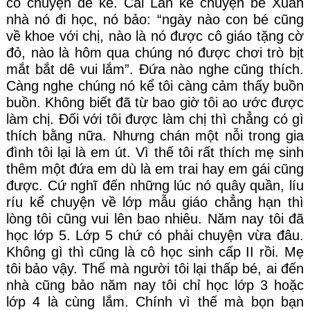
có chuyện để kể. Cái Lan kể chuyện bé Xuân 
nhà nó đi học, nó bảo: “ngày nào con bé cũng 
về khoe với chị, nào là nó được cô giáo tặng cờ 
đỏ, nào là hôm qua chúng nó được chơi trò bịt 
mắt bắt dê vui lắm”. Đứa nào nghe cũng thích. 
Càng nghe chúng nó kể tôi càng cảm thấy buồn 
buồn. Không biết đã từ bao giờ tôi ao ước được 
làm chị. Đối với tôi được làm chị thì chẳng có gì 
thích bằng nữa. Nhưng chán một nỗi trong gia 
đình tôi lại là em út. Vì thế tôi rất thích mẹ sinh 
thêm một đứa em dù là em trai hay em gái cũng 
được. Cứ nghĩ đến những lúc nó quây quần, líu 
ríu kể chuyện về lớp mẫu giáo chẳng hạn thì 
lòng tôi cũng vui lên bao nhiêu. Năm nay tôi đã 
học lớp 5. Lớp 5 chứ có phải chuyện vừa đâu. 
Không gì thì cũng là cô học sinh cấp II rồi. Mẹ 
tôi bảo vậy. Thế mà người tôi lại thấp bé, ai đến 
nhà cũng bảo năm nay tôi chỉ học lớp 3 hoặc 
lớp 4 là cùng lắm. Chính vì thế mà bọn bạn 