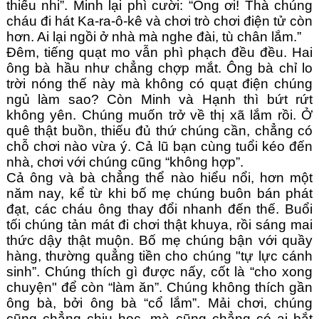
thiếu nhi”. Minh lại phì cười: “Ông ơi! Thà chúng 
cháu đi hát Ka-ra-ô-kê và chơi trò chơi điện tử còn 
hơn. Ai lại ngồi ở nhà mà nghe đài, tù chân lắm.”
Đêm, tiếng quạt mo vẫn phì phạch đều đều. Hai 
ông bà hầu như chẳng chợp mắt. Ông bà chỉ lo 
trời nóng thế này mà không có quạt điện chúng 
ngủ làm sao? Còn Minh và Hạnh thì bứt rứt 
không yên. Chúng muốn trở về thị xã lắm rồi. Ở 
quê thật buồn, thiếu đủ thứ chúng cần, chẳng có 
chỗ chơi nào vừa ý. Cả lũ bạn cùng tuổi kéo đến 
nhà, chơi với chúng cũng “không hợp”.
Cả ông và bà chẳng thể nào hiểu nổi, hơn một 
năm nay, kể từ khi bố mẹ chúng buôn bán phát 
đạt, các cháu ông thay đổi nhanh đến thế. Buổi 
tối chúng tản mát đi chơi thật khuya, rồi sáng mai 
thức dậy thật muộn. Bố mẹ chúng bận với quầy 
hàng, thường quẳng tiền cho chúng "tự lực cánh 
sinh”. Chúng thích gì được nấy, cốt là “cho xong 
chuyện" để còn “làm ăn”. Chúng không thích gần 
ông bà, bởi ông bà “cổ lắm”. Mải chơi, chúng 
cũng chẳng chịu học, mà cũng chẳng có ai bắt 