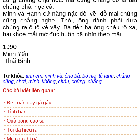
chúng phải học cả. 
Minh và Hạnh cứ nằng nặc đòi về, dỗ mãi chúng 
cũng chẳng nghe. Thôi, ông đành phải đưa 
chúng ra ô tô về vậy. Bà tiễn ba ông cháu rõ xa, 
hai khoé mắt mờ đục buồn bã nhìn theo mãi.
1990
Minh Yến
 Thái Bình
Từ khóa:
anh em
,
minh và
,
ông bà
,
bố mẹ
,
tủ lạnh
,
chúng
cũng
,
chơi
,
minh
,
không
,
cháu
,
chúng
,
chẳng
Các bài viết liên quan:
Bé Tuấn dạy gà gáy
Tình bạn
Quả bóng cao su
Tôi đã hiểu ra
Mẹ con chị gà