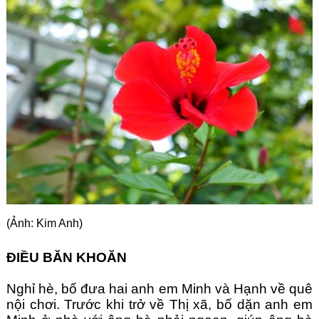
Góc chia sẻ
Liên hệ
Tìm kiếm
(Ảnh: Kim Anh)
ĐIỀU BĂN KHOĂN
Nghỉ hè, bố đưa hai anh em Minh và Hạnh về quê 
nội chơi. Trước khi trở về Thị xã, bố dặn anh em 