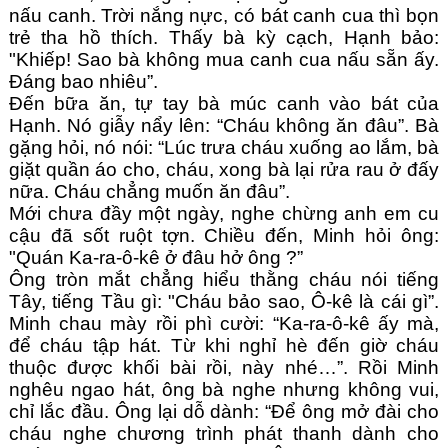
nấu canh. Trời nắng nực, có bát canh cua thì bọn 
trẻ tha hồ thích. Thấy bà kỳ cạch, Hạnh bảo: 
"Khiếp! Sao bà không mua canh cua nấu sẵn ấy. 
Đáng bao nhiêu”.  
Đến bữa ăn, tự tay bà múc canh vào bát của 
Hạnh. Nó giẫy nẩy lên: “Cháu không ăn đâu”. Bà 
gặng hỏi, nó nói: “Lúc trưa cháu xuống ao lắm, bà 
giặt quần áo cho, cháu, xong bà lại rửa rau ở đấy 
nữa. Cháu chẳng muốn ăn đâu”.
Mới chưa đầy một ngày, nghe chừng anh em cu 
cậu đã sốt ruột tợn. Chiều đến, Minh hỏi ông: 
"Quán Ka-ra-ô-kê ở đâu hở ông ?”
Ông tròn mắt chẳng hiểu thằng cháu nói tiếng 
Tây, tiếng Tầu gì: "Cháu bảo sao, Ô-kê là cái gì”. 
Minh chau mày rồi phì cười: “Ka-ra-ô-kê ấy mà, 
để cháu tập hát. Từ khi nghỉ hè đến giờ cháu 
thuộc được khối bài rồi, này nhé…”. Rồi Minh 
nghêu ngao hát, ông bà nghe nhưng không vui, 
chỉ lắc đầu. Ông lại dỗ dành: “Để ông mở đài cho 
cháu nghe chương trình phát thanh dành cho 