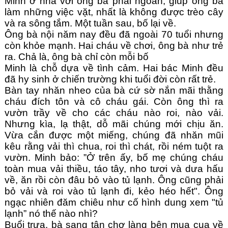
Minh ở nhà với ông bà phải ngoan, giúp ông bà 
làm những việc vặt, nhất là không được trèo cây 
và ra sông tắm. Một tuần sau, bố lại về.
Ông bà nội năm nay đều đã ngoài 70 tuổi nhưng 
còn khỏe mạnh. Hai cháu về chơi, ông bà như trẻ 
ra. Chả là, ông bà chỉ còn mỗi bố
Minh là chỗ dựa về tình cảm. Hai bác Minh đều 
đã hy sinh ở chiến trường khi tuổi đời còn rất trẻ.
Bàn tay nhăn nheo của bà cứ sờ nắn mãi thằng 
cháu đích tôn và cô cháu gái. Còn ông thì ra 
vườn trầy về cho các cháu nào roi, nào vải. 
Nhưng kìa, lạ thật, dỗ mãi chúng mới chịu ăn. 
Vừa cắn được một miếng, chúng đã nhăn mũi 
kêu rằng vải thì chua, roi thì chát, rồi ném tuột ra 
vườn. Minh bảo: ”Ở trên ấy, bố mẹ chúng cháu 
toàn mua vải thiều, táo tây, nho tươi và dưa hấu 
về, ăn rồi còn đâu bỏ vào tủ lạnh. Ông cũng phải 
bỏ vải và roi vào tủ lạnh đi, kẻo héo hết". Ông 
ngạc nhiên đăm chiêu như cố hình dung xem "tủ 
lạnh” nó thế nào nhì?
Buổi trưa, bà sang tận chợ làng bên mua cua về 