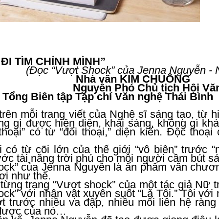
ĐI TÌM CHÍNH MÌNH”
Vượt Shock” của Jenna Nguyễn - NXB
 văn KIM CHUÔNG
n Phó Chủ tịch Hội Văn học Ng
iên tập Tạp chí Văn nghệ Thái Bình
trên mỗi trang viết của Nghệ sĩ sáng tạo, từ 
g gì được hiện diện, khai sáng, không gì khá
thoại” có từ “đối thoại,” diện kiến. Độc thoại
 có từ cõi lớn của thế giới “vô biên” trước “
ước tài năng trời phú cho mỗi người cầm bút 
ock” của Jenna Nguyễn là ấn phẩm văn chương
ơi như thế.
từng trang “Vượt shock” của một tác giả Nữ trẻ
ock” với nhân vật xuyên suốt “Là Tôi.” Tôi v
 trước nhiều va đập, nhiều mối liên hệ ràng 
được của nó…