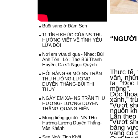
Buổi sáng ở Đầm Sen
11 TÌNH KHÚC CỦA NS THU
“NGƯỜI 
HƯỜNG VIẾT VỀ TÌNH YÊU
(Đọc “
LỨA ĐÔI
Nhà
Nơi em vừa đi qua - Nhạc: Bùi
Nguyê
Anh Tôn , Lời: Thơ Bùi Thanh
Tổng B
Huyền, Ca sĩ: Ngọc Quỳnh
Thực tế, 
HỎI NẮNG ĐI MÔ-NS TRẦN
văn, nhữn
THU HƯỜNG-LƯƠNG
ta. “Độc 
DUYÊN THẮNG-BÙI THỊ
mộng”.
THÚY
Độc thoại
NGÀY EM XA- NS TRẦN THU
xanh,” tr
HƯỜNG- LƯƠNG DUYÊN
“Vượt sh
THẮNG-QUANG HIỀN
nguồn kh
Lần theo 
Mong tiếng gọi đò- NS THu
“Vượt sh
Hường-Lương Duyên Thắng-
băng vượt
Vân Khánh
vang có 
Sen Ngời Tinh Khôi