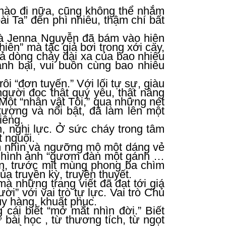
ế nào đi nữa, cũng không thể nhắm
ài Ta” đến phì nhiêu, thậm chí bất
mà Jenna Nguyễn đã bám vào hiện
iên” mà tác giả bơi trong xới cày,
 cả dòng chảy dài xa của bao nhiêu
ành bại, vui buồn cùng bao nhiêu
rôi “đơn tuyến.” Với lối tự sự, giàu
người đọc thật quý yêu, thật nâng
Một “nhân vật Tôi,” qua những nét
ượng và nổi bật, đã làm lên một
iêng.
h, nghị lực. Ở sức cháy trong tâm
t nguội.
 nhìn và ngưỡng mộ một dáng vẻ
ới hình ảnh “gươm đàn một gánh …
n, trước mịt mùng phong ba chìm
a truyền kỳ, truyền thuyết.
 những trang viết đã đạt tới giá
i” với vai trò tự lực. Vai trò Chủ
uy hàng, khuất phục.
g cái biết “mở mắt nhìn đời.” Biết
bài học , từ thương tích, từ ngọt