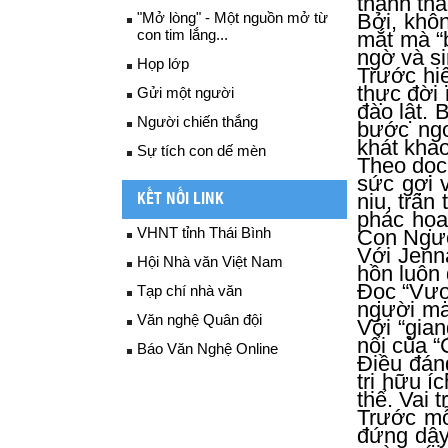
thánh th
"Mở lòng" - Một nguồn mở từ
Bởi, khôn
con tim lắng...
mắt mà “b
ngờ và si
Họp lớp
Trước hi
thực đời 
Gửi một người
đào lật. 
Người chiến thắng
bước ngo
khát kha
Sự tích con dế mèn
Theo dọc 
sức gợi 
niu, trân
KẾT NỐI LINK
phác họa
VHNT tỉnh Thái Bình
Con Người
Với Jenn
Hội Nhà văn Việt Nam
hồn luôn 
Đọc “Vượ
Tạp chí nhà văn
người ma
Văn nghệ Quân đội
Với “gia
nổi của “
Báo Văn Nghệ Online
Điều đán
trị hữu í
thể. Vai 
Trước mỗi
đứng dậy