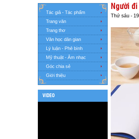
Người đi
Tác giả - Tác phẩm
Thứ sáu - 19
Trang văn
Trang thơ
Văn học dân gian
Lý luận - Phê bình
Mỹ thuật - Âm nhạc
Góc chia sẻ
Giới thiệu
VIDEO