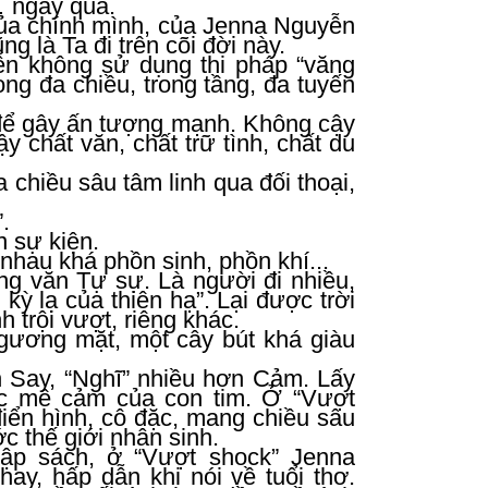
… ngày qua.
 của chính mình, của Jenna Nguyễn
ng là Ta đi trên cõi đời này.
ễn không sử dụng thi pháp “văng
ong đa chiều, trong tầng, đa tuyến
để gây ấn tượng mạnh. Không cậy
y chất văn, chất trữ tình, chất du
chiều sâu tâm linh qua đối thoại,
.
n sự kiện.
 nhau khá phồn sinh, phồn khí...
g văn Tự sự. Là người đi nhiều,
kỳ lạ của thiên hạ”. Lại được trời
h trội vượt, riêng khác.
 gương mặt, một cây bút khá giàu
n Say, “Nghĩ” nhiều hơn Cảm. Lấy
sức mê cảm của con tim. Ở “Vượt
điển hình, cô đặc, mang chiều sâu
c thế giới nhân sinh.
tập sách, ở “Vượt shock” Jenna
ay, hấp dẫn khi nói về tuổi thơ.