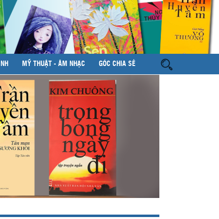
ÌNH
MỸ THUẬT - ÂM NHẠC
GÓC CHIA SẺ