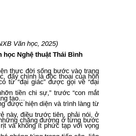
 Văn học, 2025)
hệ thuật Thái Bình
hiện thực đời sống bước vào trang
c, đấy chính là độc thoại của hồn
 có từ “đại giác” được gọi về “đại
nhỡn tiền chi sự,” trước “con mắt
sáng tạo…
 được hiện diện và trình làng từ
 này, điều trước tiên, phải nói, ở
ới những chặng đường ở từng bước
rịt và không ít phức tạp với vọng