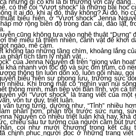
cả những gì có khi là bi thương với cay đắng
hế, có thể coi “Vượt shock” là những bài học
ông ít ai đó, khi ai đó, thấy không? Ai đó, họ cũ
thuật biểu hiện, ở “Vượt shock” Jenna Nguy
pháp mở rộng biên độ trong đan cài, đảo lật, tr
a.
uyễn cũng không tựa vào nghệ thuật “Dựng” 
ợi thế miêu tả thiên nhiên, cảnh vật để khơi dậ
gọt ngào, mê cảm.
t không tạo những tầng chìm, khoảng lắng của 
ua phân tích tâm lý nhân vật…
ck” của Jenna Nguyễn đi trên “giọng văn hoạt”
i khá nhanh với tốc độ và sức ôm trùm, cô né
lượng thông tin luôn dồn xô, luôn gối nhau, gọi
uyễn biểu hiện sự phong lưu, trường sức dòn
ệm nhiều. Khi trong mắt có “nghìn vạn núi sông 
ết thông minh, mẫn tiệp với bản lĩnh, với cá tín
uyễn với “Vượt shock” là trang viết của một
ăn, vốn tư duy, triết luận.
g văn tưng tửng, dường như, “Tỉnh” nhiều hơ
 làm phần hơn, phần trội trước sức rung, 
nna Nguyễn có nhiều triết luận khá hay, khá 
ức, chiều sâu tư tưởng của người cầm bút trướ
hần, coi như mười chương trong kết cấu 
ã chinh phục người đọc ở những trang viết h