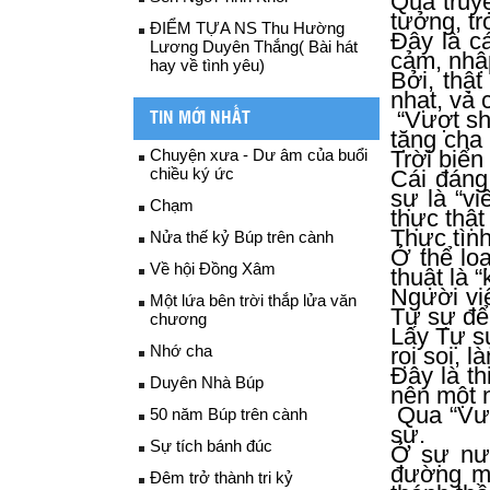
Qua truyệ
tưởng, tr
ĐIỂM TỰA NS Thu Hường
Đây là c
Lương Duyên Thắng( Bài hát
cảm, nhập
hay về tình yêu)
Bởi, thật
nhạt, và 
“Vượt sho
TIN MỚI NHẤT
tặng cha
Chuyện xưa - Dư âm của buổi
Trời biể
chiều ký ức
Cái đáng
sự là “v
Chạm
thực thật
Thực tình
Nửa thế kỷ Búp trên cành
Ở thể lo
Về hội Đồng Xâm
thuật là “
Người vi
Một lứa bên trời thắp lửa văn
Tự sự để 
chương
Lấy Tự sự
Nhớ cha
rọi soi, 
Đây là th
Duyên Nhà Búp
nên một n
Qua “Vượ
50 năm Búp trên cành
sự.
Sự tích bánh đúc
Ở sự nươ
đường mà
Đêm trở thành tri kỷ