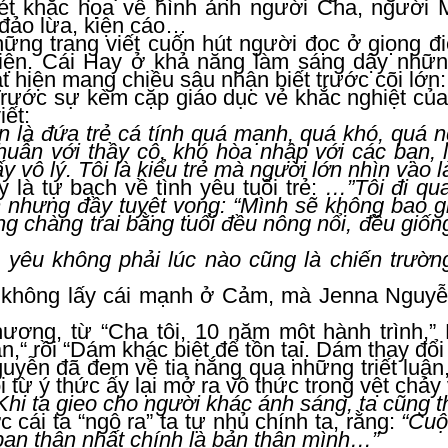
t khắc họa về hình ảnh người Cha, người M
 đảo lừa, kiện cáo…
hững trang viết cuốn hút người đọc ở giọng đ
 kiện. Cái Hay ở khả năng làm sáng dậy nhữn
 hiện mang chiều sâu nhận biết trước cõi lớn:
Trước sự kèm cặp giáo dục vẻ khắc nghiệt của
ết:
 là đứa trẻ cá tính quá mạnh, quá khó, quá n
thuẫn với thầy cô, khó hòa nhập với các bạn
y vô lý. Tôi là kiểu trẻ mà người lớn nhìn vào là
 là tự bạch về tình yêu tuổi trẻ:
…”Tôi đi qua
 nhưng đầy tuyệt vọng: “Mình sẽ không bao gi
g chàng trai bằng tuổi đều nông nổi, đều giốn
h yêu không phải lúc nào cũng là chiến trườn
 không lấy cái mạnh ở Cảm, mà Jenna Nguyễ
ương, từ “Cha tôi, 10 năm một hành trình,”
,“ rồi “Dám khác biệt để tồn tại. Dám thay đổi
yễn đã đem về tia nắng qua những triết luận, 
ồi từ ý thức ấy lại mở ra vô thức trong vệt chảy
Khi ta gieo cho người khác ánh sáng, ta cũng 
c cái ta “ngộ ra” ta tự nhủ chính ta, rằng:
“Cuộ
bạn thân nhất chính là bản thân mình…”