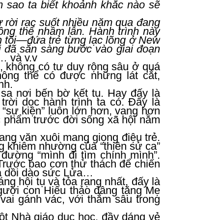
 sao ta biết khoảnh khắc nào sẽ
 rời rạc suốt nhiều năm qua đang
ông thể nhầm lẫn. Hành trình này
nh tôi—đứa trẻ từng lạc lõng ở New
ái đã sẵn sàng bước vào giai đoạn
 và v.v
c, không có tư duy rộng sâu ở quá
hông thể có được những lát cắt,
nh.
sa nơi bến bờ kết tụ. Hay đấy là
ời dọc hành trình ta có. Đấy là
u “sự kiện” luôn lớn hơn, vang hơn
ác phẩm trước đời sống xã hội nằm
ng văn xuôi mang giọng điệu trẻ.
 khiêm nhường của “thiên sử ca”
đường “mình đi tìm chính mình”.
 Trước bao cơn thử thách để chiến
và dồi dào sức Lửa…
ng hội tụ và tỏa rạng nhất, đấy là
gười con Hiếu thảo dâng tặng Mẹ
 vai gánh vác, với thẳm sâu trong
t Nhà giáo dục học, đầy dáng vẻ