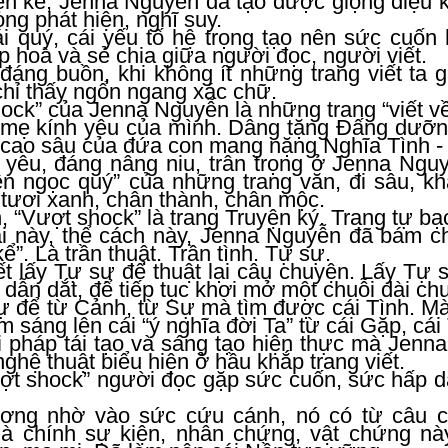
n kể, Jenna Nguyễn đã tạo được giọng điệu kh
ong phát hiện, nghĩ suy.
ái quý, cái yếu tố hệ trọng tạo nên sức cuốn
 hoà và sẻ chia giữa người đọc, người viết.
 đáng buồn, khi không ít những trang viết ta 
chỉ thấy ngổn ngang xác chữ.
ck” của Jenna Nguyễn là những trang “viết về 
 mẹ kính yêu của mình. Dâng tặng Đấng dưỡng
n cao sâu của đứa con mang nặng Nghĩa Tình -
 yêu, đáng nâng niu, trân trọng ở Jenna Nguy
iên ngọc quý” của những trang văn, đi sâu, k
 tươi xanh, chân thành, chân mộc.
, “Vượt shock” là trang Truyện ký. Trang tự bạ
ại này, thể cách này, Jenna Nguyễn đã bám c
kể”. Là trần thuật. Trần tình. Tự sự.
ết lấy Tự sự để thuật lại câu chuyện. Lấy Tự
dẫn dắt, để tiếp tục khơi mở một chuỗi dài ch
 để từ Cảnh, từ Sự mà tìm được cái Tình. Mà “
làm sáng lên cái “ý nghĩa đời Ta” từ cái Gặp, cá
i pháp tái tạo và sáng tạo hiện thực mà Jenn
ghệ thuật biểu hiện ở hầu khắp trang viết.
t shock” người đọc gặp sức cuốn, sức hấp dẫn
ng nhờ vào sức cứu cánh, nó có từ câu c
 chính sự kiện, nhân chứng, vật chứng này