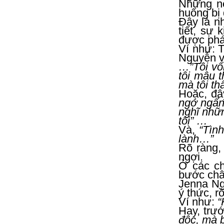
Những né
huống bị
Đây là n
tiết, sự
được phát
Ví như: 
Nguyễn vi
…”Tôi vốn
tôi mâu 
mà tôi thấ
Hoặc, đây
ngớ ngẩn
nghĩ nhữn
tôi” …
Và,
“Tìn
lành…”
Rõ ràng,
ngợi.
Ở các ch
bước chân
Jenna Ngu
ý thức, r
Ví như:
“
Hay, trướ
độc, mà 