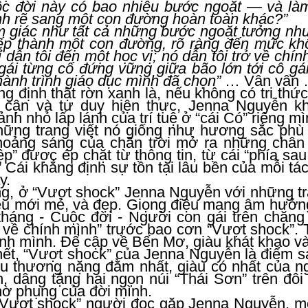
c đời này có bao nhiêu bước ngoặt — và làm
nh rẽ sang một con đường hoàn toàn khác?”
 giác như tất cả những bước ngoặt tưởng như
xếp thành một con đường, rõ ràng đến mức kh
 dẫn tôi đến một học vị; nó dẫn tôi trở về chí
 gái từng cố đứng vững giữa bão lớn tới cô g
hành trình giáo dục mình đã chọn”
… Vân vân …
g định thật rờn xanh là, nếu không có tri thứ
ếp cận và tư duy hiện thực, Jenna Nguyễn k
h nhỏ lấp lánh của trí tuệ ở “cái Có” riêng mì
hững trang viết nó giống như hương sắc phù 
oảng sáng của chân trời mở ra những chân tr
ệp” được ép chặt từ thông tin, từ cái “phía sa
” Cái khẳng định sự tồn tại lâu bền của mỗi t
y.
g, ở “Vượt shock” Jenna Nguyễn với những tra
ệu mới mẻ, và đẹp. Giọng điệu mang âm hưởng
háng - Cuộc đời - Người con gái trên chặng 
ở về chính mình” trước bao cơn “Vượt shock”.
ính mình. Để cập về Bến Mơ, giàu khát khao 
hết, “Vượt shock” của Jenna Nguyễn là điểm sá
u thương nặng đằm nhất, giàu có nhất của n
, dâng tặng hai ngọn núi “Thái Sơn” trên đôi
hờ phụng của đời mình.
“Vượt shock” người đọc gặp Jenna Nguyễn, mộ