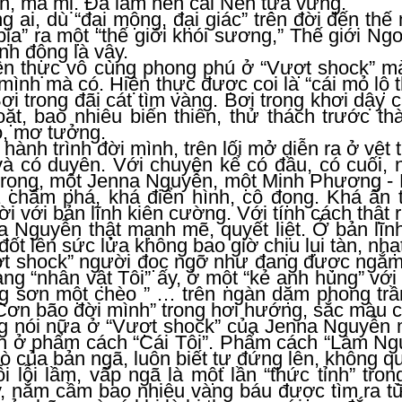
ần, ma mị. Đã làm nên cái Nền tựa vững.
g ai, dù “đại mộng, đại giác” trên đời đến th
ịa” ra một “thế giới khói sương,” Thế giới Ngo
nh động là vậy.
ện thực vô cùng phong phú ở “Vượt shock” 
mình mà có. Hiện thực được coi là “cái mỏ lộ th
Bơi trong đãi cát tìm vàng. Bơi trong khơi dậy
ặt, bao nhiêu biến thiên, thử thách trước th
o, mơ tưởng.
hành trình đời mình, trên lối mở diễn ra ở vệt t
và có duyên. Với chuyện kể có đầu, có cuối, 
 trọng, một Jenna Nguyễn, một Minh Phương - 
 chấm phá, khá điển hình, cô đọng. Khá ấn t
 với bản lĩnh kiên cường. Với tính cách thật r
a Nguyễn thật mạnh mẽ, quyết liệt. Ở bản lĩn
đốt lên sức lửa không bao giờ chịu lụi tàn, nhạ
t shock” người đọc ngỡ như đang được ngắm
ng “nhân vật Tôi” ấy, ở một “kẻ anh hùng” v
ng sơn một chèo ” … trên ngàn dặm phong trầ
Cơn bão đời mình” trong hơi hướng, sắc màu củ
g nói nữa ở “Vượt shock” của Jenna Nguyễn mà
ch ở phẩm cách “Cái Tôi”. Phẩm cách “Làm Ngườ
trò của bản ngã, luôn biết tự đứng lên, không q
 lỗi lầm, vấp ngã là một lần “thức tỉnh” tron
, nắm cầm bao nhiêu vàng báu được tìm ra từ 