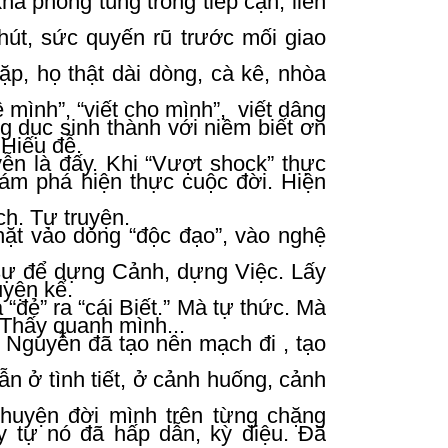
á phóng túng trong tiếp cận, liên
 hút, sức quyến rũ trước mối giao
gặp, họ thật dài dòng, cà kê, nhòa
mình”, “viết cho mình”, viết dâng
 dục sinh thành với niềm biết ơn
 Hiếu đễ.
ễn là đấy. Khi “Vượt shock” thực
hám phá hiện thực cuộc đời. Hiện
ch. Tự truyện.
hặt vào dòng “độc đạo”, vào nghệ
 sự để dựng Cảnh, dựng Việc. Lấy
uyện kể.
đẻ” ra “cái Biết.” Mà tự thức. Mà
i Thấy quanh mình...
a Nguyễn đã tạo nên mạch đi , tạo
 ở tình tiết, ở cảnh huống, cảnh
huyện đời mình trên từng chặng
 tự nó đã hấp dẫn, kỳ diệu. Đã