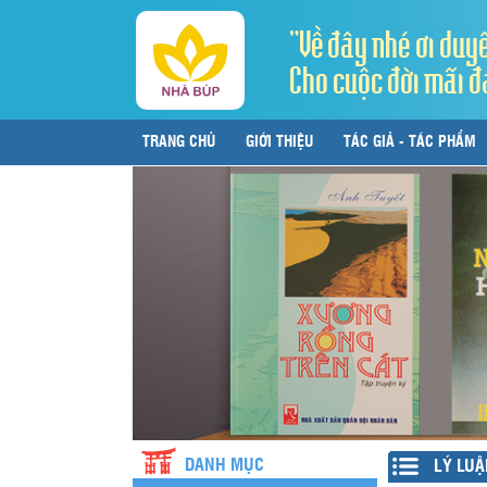
"Về đây nhé ơi duy
Cho cuộc đời mãi đ
TRANG CHỦ
GIỚI THIỆU
TÁC GIẢ - TÁC PHẨM
LIÊN HỆ
DANH MỤC
LÝ LUẬ