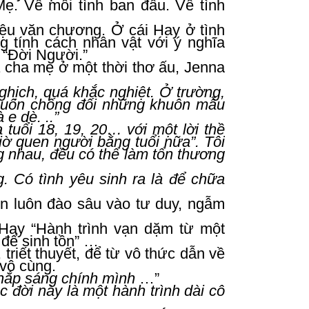
ẹ. Về mối tình ban đầu. Về tình
iệu văn chương. Ở cái Hay ở tình
g tính cách nhân vật với ý nghĩa
 “Đời Người.”
 cha mẹ ở một thời thơ ấu, Jenna
ghịch, quá khắc nghiệt. Ở trường,
, luôn chống đối những khuôn mẫu
 e dè. ..”
 tuổi 18, 19, 20… với một lời thề
ờ quen người bằng tuổi nữa”. Tôi
g nhau, đều có thể làm tổn thương
g. Có tình yêu sinh ra là để chữa
n luôn đào sâu vào tư duy, ngẫm
 Hay “Hành trình vạn dặm từ một
 để sinh tồn” …
triết thuyết, để từ vô thức dẫn về
 vô cùng.
thắp sáng chính mình
…”
c đời này là một hành trình dài cô