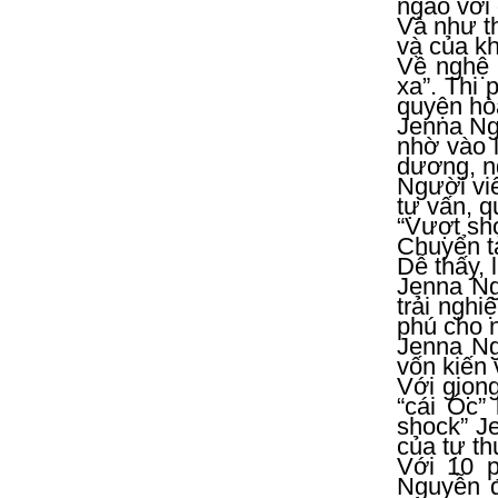
ngào với 
Và như t
và của kh
Về nghệ 
xa”. Thi 
quyện hò
Jenna Ng
nhờ vào l
dương, n
Người viế
tự vấn, q
“Vượt sho
Chuyển tả
Dễ thấy, 
Jenna Ng
trải nghi
phú cho n
Jenna Ng
vốn kiến v
Với giọn
“cái Óc”
shock” Je
của tự th
Với 10 p
Nguyễn đ