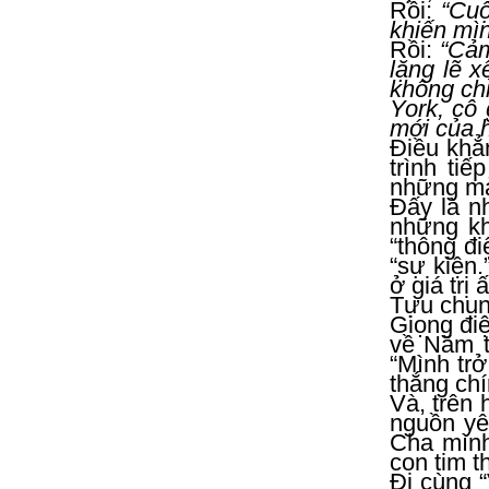
Rồi:
“Cuộ
khiến mì
Rồi:
“Cảm
lặng lẽ 
không chỉ
York, cô
mới của 
Điều khẳn
trình ti
những mản
Đấy là n
những kh
“thông đi
“sự kiện.
ở giá trị ấ
Tựu chun
Giọng đi
về Năm t
“Mình tr
thắng ch
Và, trên 
nguồn yê
Cha mình
con tim t
Đi cùng 