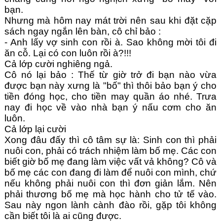
bạn.
Nhưng mà hôm nay mát trời nên sau khi đặt cặp 
sách ngay ngắn lên bàn, cô chỉ bảo :
- Anh lấy vợ sinh con rồi à. Sao không mời tôi đi 
ăn cỗ. Lại có con luôn rồi à?!!! 
Cả lớp cười nghiêng ngả.
Cô nó lại bảo : Thế từ giờ trở đi bạn nào vừa 
được bạn này xưng là "bố" thì thôi bảo bạn ý cho 
tiền đóng học, cho tiền may quần áo nhé. Trưa 
nay đi học về vào nhà bạn ý nấu cơm cho ăn 
luôn.
Cả lớp lại cười 
Xong đâu đấy thì cô tâm sự là: Sinh con thì phải 
nuôi con, phải có trách nhiệm làm bố mẹ. Các con 
biết giờ bố mẹ đang làm việc vất vả không? Cô và 
bố mẹ các con đang đi làm để nuôi con mình, chứ 
nếu không phải nuôi con thì đơn giản lắm. Nên 
phải thương bố mẹ mà học hành cho tử tế vào. 
Sau này ngon lành cành đào rồi, gặp tôi không 
cần biết tôi là ai cũng được.