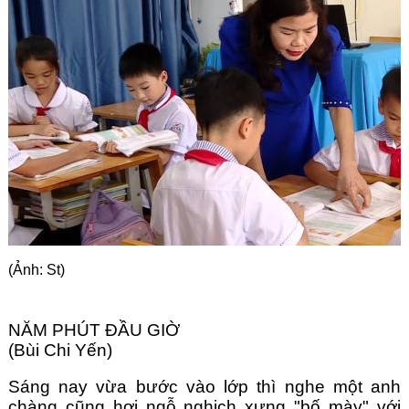
Góc chia sẻ
Liên hệ
Tìm kiếm
(Ảnh: St)
NĂM PHÚT ĐẦU GIỜ
(Bùi Chi Yến)
Sáng nay vừa bước vào lớp thì nghe một anh 
chàng cũng hơi ngỗ nghịch xưng "bố mày" với 