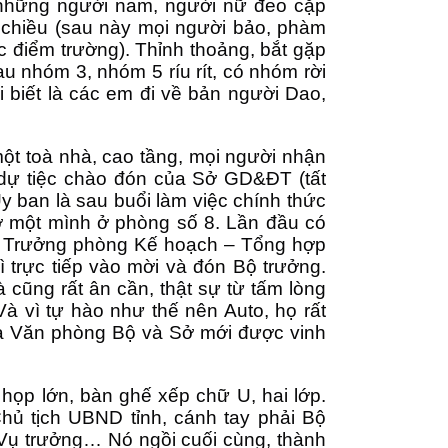
n những người nam, người nữ đeo cặp
i chiều (sau này mọi người bảo, phàm
c điểm trường). Thỉnh thoảng, bắt gặp
u nhóm 3, nhóm 5 ríu rít, có nhóm rời
 biết là các em đi về bản người Dao,
t toà nhà, cao tầng, mọi người nhận
ể dự tiệc chào đón của Sở GD&ĐT (tất
y ban là sau buổi làm việc chính thức
 một mình ở phòng số 8. Lần đầu có
h Trưởng phòng Kế hoạch – Tổng hợp
 trực tiếp vào mời và đón Bộ trưởng.
 cũng rất ân cần, thật sự từ tấm lòng
à vì tự hào như thế nên Auto, họ rất
a Văn phòng Bộ và Sở mới được vinh
họp lớn, bàn ghế xếp chữ U, hai lớp.
hủ tịch UBND tỉnh, cánh tay phải Bộ
 Vụ trưởng… Nó ngồi cuối cùng, thành