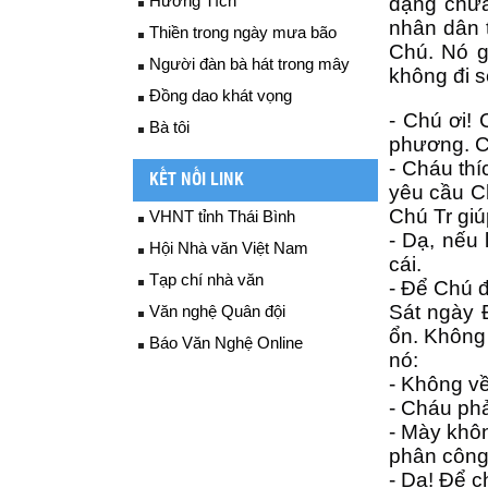
Hương Tích
dạng chưa
nhân dân t
Thiền trong ngày mưa bão
Chú. Nó g
Người đàn bà hát trong mây
không đi s
Đồng dao khát vọng
- Chú ơi! 
Bà tôi
phương. C
- Cháu th
KẾT NỐI LINK
yêu cầu C
Chú Tr giú
VHNT tỉnh Thái Bình
- Dạ, nếu 
Hội Nhà văn Việt Nam
cái.
Tạp chí nhà văn
- Để Chú 
Sát ngày 
Văn nghệ Quân đội
ổn. Không 
Báo Văn Nghệ Online
nó:
- Không về
- Cháu phả
- Mày khôn
phân công 
- Dạ! Để 