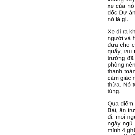
xe của nó
đốc Dự án
nó là gì.
Xe đi ra k
người và h
đưa cho c
quẩy, rau
trưởng đã
phòng nên
thanh toá
cảm giác 
thừa. Nó t
túng.
Qua điểm 
Bái, ăn tr
đi, mọi ng
ngây ngủ n
mình 4 ghế