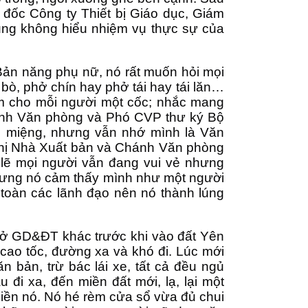
đốc Công ty Thiết bị Giáo dục, Giám
cũng không hiểu nhiệm vụ thực sự của
 Bản năng phụ nữ, nó rất muốn hỏi mọi
bò, phở chín hay phở tái hay tái lăn…
m cho mỗi người một cốc; nhắc mang
ánh Văn phòng và Phó CVP thư ký Bộ
on miệng, nhưng vẫn nhớ mình là Văn
 chị Nhà Xuất bản và Chánh Văn phòng
ó lẽ mọi người vẫn đang vui vẻ nhưng
 dưng nó cảm thấy mình như một người
i toàn các lãnh đạo nên nó thành lúng
ở GD&ĐT khác trước khi vào đất Yên
 cao tốc, đường xa và khó đi. Lúc mới
n bản, trừ bác lái xe, tất cả đều ngủ
 đi xa, đến miền đất mới, lạ, lại một
hiền nó. Nó hé rèm cửa sổ vừa đủ chui