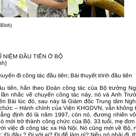
 Bình)
 NIỆM ĐẦU TIÊN Ở BỘ
nh)
uyến đi công tác đầu tiên; Bài thuyết trình đầu tiên
u tiên, hắn theo Đoàn công tác của Bộ trưởng Ng
 lần nhắc về chuyến công tác này, nó và Anh T
 Bái lúc đó, sau này là Giám đốc Trung tâm Ngh
chức – Hành chính của Viện KHGDVN, vẫn không th
khẳng định đó là năm 1997, còn nó, đương nhiên v
nó mới trở thành công chức của Bộ. 33 tuổi, mẹ đơn
ới việc đi công tác xa Hà Nội. Nó cũng mới về Bộ, 
c: Đi đâu ? Đi với ai? Đi để làm gì? Nếu nó phải đi, t