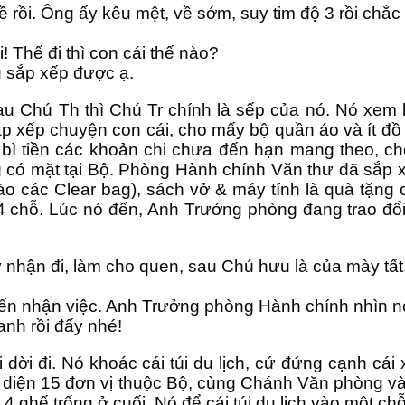
ề rồi. Ông ấy kêu mệt, về sớm, suy tim độ 3 rồi chắ
i! Thế đi thì con cái thế nào?
u sắp xếp được ạ.
au Chú Th thì Chú Tr chính là sếp của nó. Nó xem l
p xếp chuyện con cái, cho mấy bộ quần áo và ít đồ 
 bì tiền các khoản chi chưa đến hạn mang theo, ch
có mặt tại Bộ. Phòng Hành chính Văn thư đã sắp xế
ào các Clear bag), sách vở & máy tính là quà tặng
 chỗ. Lúc nó đến, Anh Trưởng phòng đang trao đổi,
 nhận đi, làm cho quen, sau Chú hưu là của mày tất
n nhận việc. Anh Trưởng phòng Hành chính nhìn nó 
anh rồi đấy nhé!
i dời đi. Nó khoác cái túi du lịch, cứ đứng cạnh cái 
 diện 15 đơn vị thuộc Bộ, cùng Chánh Văn phòng và 
4 ghế trống ở cuối. Nó để cái túi du lịch vào một c