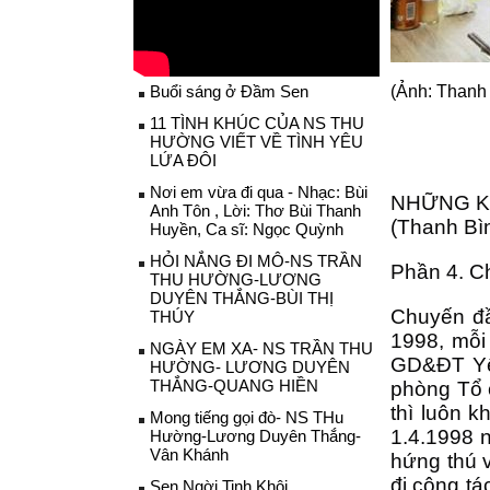
Buổi sáng ở Đầm Sen
(Ảnh: Thanh
11 TÌNH KHÚC CỦA NS THU
HƯỜNG VIẾT VỀ TÌNH YÊU
LỨA ĐÔI
Nơi em vừa đi qua - Nhạc: Bùi
NHỮNG KỈ
Anh Tôn , Lời: Thơ Bùi Thanh
(Thanh Bì
Huyền, Ca sĩ: Ngọc Quỳnh
HỎI NẮNG ĐI MÔ-NS TRẦN
Phần 4. Ch
THU HƯỜNG-LƯƠNG
DUYÊN THẮNG-BÙI THỊ
Chuyến đầ
THÚY
1998, mỗi
NGÀY EM XA- NS TRẦN THU
GD&ĐT Yên
HƯỜNG- LƯƠNG DUYÊN
THẮNG-QUANG HIỀN
phòng Tổ 
thì luôn 
Mong tiếng gọi đò- NS THu
1.4.1998 
Hường-Lương Duyên Thắng-
Vân Khánh
hứng thú v
đi công tá
Sen Ngời Tinh Khôi