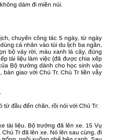
c không dám đi miền núi.
ịch, chuyến công tác 5 ngày, từ ngày
dùng cá nhân vào túi du lịch ba ngăn,
ọn bộ váy rời, màu xanh lá cây, đúng
p tài liệu làm việc (đã được chia xếp
 của Bộ trưởng dành cho học sinh vào
 bàn giao với Chú Tr. Chú Tr liền vẫy
.
từ đầu đến chân, rồi nói với Chú Tr:
xe tài liệu. Bộ trưởng đã lên xe. 15 Vụ
Chú Tr đã lên xe. Nó lên sau cùng, đi
hỗ trống, ngồi xuống ghế bên cạnh. Sau