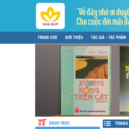
"Về đây nhé ơi duy
Cho cuộc đời mãi đ
TRANG CHỦ
GIỚI THIỆU
TÁC GIẢ - TÁC PHẨM
LIÊN HỆ
DANH MỤC
TRANG