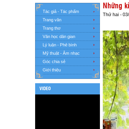
Những kỉ
Tác giả - Tác phẩm
Thứ hai - 03
Trang văn
Trang thơ
Văn học dân gian
Lý luận - Phê bình
Mỹ thuật - Âm nhạc
Góc chia sẻ
Giới thiệu
VIDEO