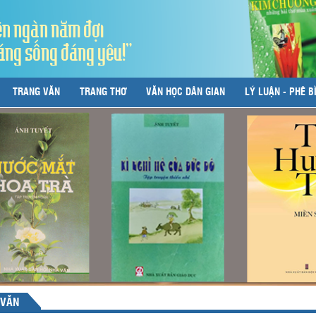
ên ngàn năm đợi
áng sống đáng yêu!"
TRANG VĂN
TRANG THƠ
VĂN HỌC DÂN GIAN
LÝ LUẬN - PHÊ B
 VĂN