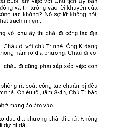
i buổi làm việc với Chủ tịch Ủy ban
 động và tin tưởng vào lời khuyên của
công tác không? Nó sợ lỡ không hỏi,
hết trách nhiệm.
g với chú ấy thì phải đi công tác địa
. Cháu đi với chú Tr nhé. Ông K đang
không nắm rõ địa phương. Cháu đi với
 vì cháu đi cũng phải sắp xếp việc con
.
phòng rà soát công tác chuẩn bị đều
ở nhà. Chiều tối, tầm 3-4h, Chú Tr bảo
, nhớ mang áo ấm vào.
giáo dục địa phương phải đi chứ. Không
i dự gì đâu.