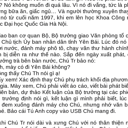
? Nó không muốn đi quá lâu. Vì nó đi vắng, tức là 
ừng bữa ăn, giấc ngủ… Và người thường xuyên thay 
i nó từ cuối năm 1997, khi em lên học Khoa Công 
ộc Đại học Quốc Gia Hà Nội.
giao ban cơ quan Bộ, Bộ trưởng giao Văn phòng tổ
 Chủ tịch Ủy ban nhân dân tỉnh Yên Bái. Lúc đó nó
ời nước, đánh máy phô tô, chạy văn thư hành chín
n bị diễn ra như thế nào. Sắp đến ngày xuất phát,
ưởng trà bên bàn nước, Chú Tr bảo nó:
nh, mày có đi Yên Bái không?
ng thấy Chú Th nói gì ạ!
ấy xem! Xác định thay Chú phụ trách khối địa phươ
gia. Mày xem, Chú phải viết áo cáo, viết bài phát 
biên bản, dự thảo Kết luận của Bộ trưởng tại các p
ộ trưởng định nói gì, kết luận gì mình phải biết, l
đem xuống đánh máy cho Chú, nhưng nhớ văn bả
nhé. Bảo cái Tú Anh copy vào USB Chú mang đi.
khi Chú Tr nói dài và xưng Chú với nó thân thiện 