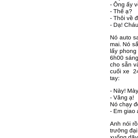
- Ông ấy v
- Thế ạ?
- Thôi về đ
- Dạ! Chá
Nó auto s
mai. Nó sắ
lấy phong
6h00 sáng 
cho sẵn v
cuối xe 24
tay:
- Này! Mày
- Vâng ạ!
Nó chạy đế
- Em giao 
Anh nói rồ
trưởng đại
xuống dãy 