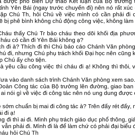
 được phổ biến Dự thảo Kết luận của Bộ trưởng tạ
ỉnh Yên Bái (ngay trước chuyến đi) nên nó rất xúc
ặp Chú Th, hỏi Chú về việc mình có cần phải đi 
ẽ bị phê bình không chủ động công việc, không làm 
Cháu thấy Chú Tr bảo cháu theo dõi khối địa phươn
háu có cần đi Yên Bái không ạ?
ích đi à? Thích đi thì Chú báo cáo Chánh Văn phòng
hú đi, nhưng Chú phụ trách khối Đại học nên cũng 
p Chú ấy cho tiện.
là yêu cầu công việc thì cháu đi ạ! Không thì thôi,
đưa vào danh sách trình Chánh Văn phòng xem sao
Đoàn Công tác của Bộ trưởng lên đường, giao ban 
ai nói gì về việc đi công tác nên nó ung dung được 
 sớm chuẩn bị mai đi công tác à? Trên đấy rét đấy
i đi ạ!
g đi thì ai đi. Mình phụ trách giáo dục phổ thông, 
vẫn phải đi. Mình đi là để làm chứ có phải đại biểu đ
cháu hỏi Chú Th