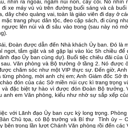
ầu, nhìn ra ngoài, ngắm núi non, cây cối. Nó nhì
, đi xe máy vù vù trên đường buổi sáng và cả buổ
, dây chéo quàng vai, toàn là giáo viên đi dạy ở cá
mặc trang phục dân tộc, đeo cặp sách, đi cùng nha
 ngược lên núi và đi sâu vào trong (sau này nó mới
g).
ái, Đoàn được dẫn đến Nhà khách Ủy ban. Đó là mộ
ỉ ngơi, tắm giặt và sẽ gặp lại vào lúc 5h chiều đ
ãnh đạo Ủy ban cùng dự). Buổi tiệc chiêu đãi của Ủ
sau. Văn phòng và Bộ trưởng ở tầng 2. Nó được ở
được chăm sóc như một VIP thực sự. Đến giờ, An
 từng phòng, mời anh chị em; Anh Giám đốc Sở thì
chào đón của các Sở miền núi cực kì trang trọng và
 và đặc biệt tự hào vì được đón Đoàn Bộ trưởng. V
u anh em Văn phòng, kiểu như nhờ sự sắp xếp củ
việc với Lãnh đạo Ủy ban cực kỳ long trọng. Phòng 
 Bàn Chủ tọa, có Bộ trưởng và Bí thư Tỉnh ủy – C
ãy bên trong lần lượt Chánh Văn phòng rồi đến các