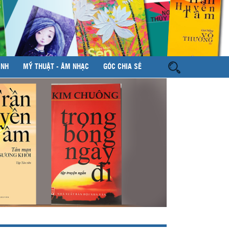
ÌNH
MỸ THUẬT - ÂM NHẠC
GÓC CHIA SẺ