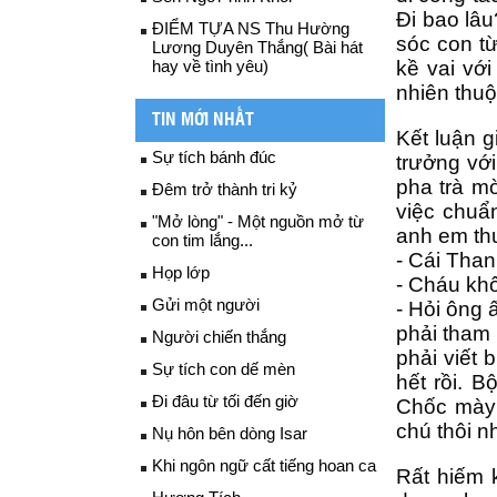
Đi bao lâu
ĐIỂM TỰA NS Thu Hường
sóc con t
Lương Duyên Thắng( Bài hát
hay về tình yêu)
kề vai vớ
nhiên thu
TIN MỚI NHẤT
Kết luận 
Sự tích bánh đúc
trưởng với
pha trà m
Đêm trở thành tri kỷ
việc chuẩ
"Mở lòng" - Một nguồn mở từ
anh em th
con tim lắng...
- Cái Tha
Họp lớp
- Cháu khô
Gửi một người
- Hỏi ông 
phải tham 
Người chiến thắng
phải viết 
Sự tích con dế mèn
hết rồi. B
Đi đâu từ tối đến giờ
Chốc mày 
chú thôi 
Nụ hôn bên dòng Isar
Khi ngôn ngữ cất tiếng hoan ca
Rất hiếm 