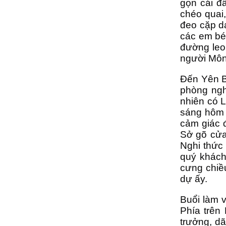
gọn cái đ
chéo quai
đeo cặp da
các em bé 
đường leo
người Môn
Đến Yên B
phòng ngh
nhiên có L
sáng hôm 
cảm giác 
Sở gõ cửa
Nghi thức 
quý khách
cưng chiề
dự ấy.
Buổi làm 
Phía trên
trưởng, d