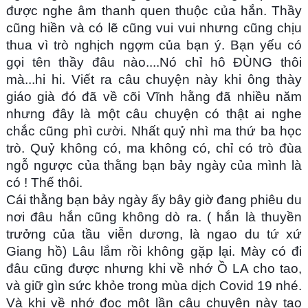
được nghe âm thanh quen thuộc của hắn. Thầy
cũng hiền và có lẽ cũng vui vui nhưng cũng chịu
thua vì trò nghịch ngợm của bạn ý. Bạn yếu có
gọi tên thầy đâu nào....Nó chỉ hô ĐÙNG thôi
mà...hi hi. Viết ra câu chuyện này khi ông thày
giáo già đó đã về cõi Vĩnh hằng đã nhiều năm
nhưng đây là một câu chuyện có thật ai nghe
chắc cũng phì cười. Nhất quỷ nhì ma thứ ba học
trò. Quỷ không có, ma không có, chỉ có trò đùa
ngỗ ngược của thằng bạn bảy ngày của mình là
có ! Thế thôi.
Cái thằng bạn bảy ngày ấy bây giờ đang phiêu du
nơi đâu hắn cũng không dò ra. ( hắn là thuyền
trưởng của tầu viễn dương, là ngao du tứ xứ
Giang hồ) Lâu lắm rồi không gặp lại. Mày có đi
đâu cũng được nhưng khi về nhớ Ồ LA cho tao,
và giữ gìn sức khỏe trong mùa dịch Covid 19 nhé.
Và khi về nhớ đọc một lần câu chuyện này tao