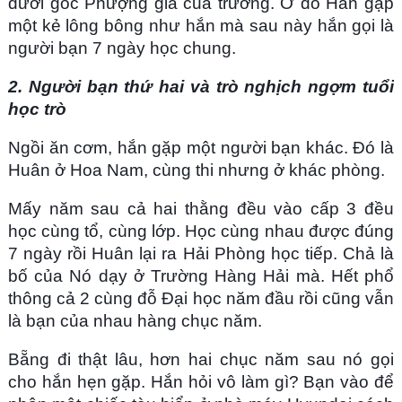
dưới gốc Phượng già của trường. Ở đó Hắn gặp
một kẻ lông bông như hắn mà sau này hắn gọi là
người bạn 7 ngày học chung.
2. Người bạn thứ hai và trò nghịch ngợm tuổi
học trò
Ngồi ăn cơm, hắn gặp một người bạn khác. Đó là
Huân ở Hoa Nam, cùng thi nhưng ở khác phòng.
Mấy năm sau cả hai thằng đều vào cấp 3 đều
học cùng tổ, cùng lớp. Học cùng nhau được đúng
7 ngày rồi Huân lại ra Hải Phòng học tiếp. Chả là
bố của Nó dạy ở Trường Hàng Hải mà. Hết phổ
thông cả 2 cùng đỗ Đại học năm đầu rồi cũng vẫn
là bạn của nhau hàng chục năm.
Bẵng đi thật lâu, hơn hai chục năm sau nó gọi
cho hắn hẹn gặp. Hắn hỏi vô làm gì? Bạn vào để