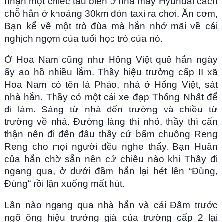
nhận một chiếc tàu biển ở nhà máy Hyundai cách
chỗ hắn ở khoảng 30km đón taxi ra chơi. Ăn cơm,
Bạn kể về một trò đùa mà hắn nhớ mãi về cái
nghịch ngợm của tuổi học trò của nó.
Ở Hoa Nam cũng như Hồng Việt quê hắn ngày
ấy ao hồ nhiều lắm. Thầy hiệu trưởng cấp II xã
Hoa Nam có tên là Pháo, nhà ở Hổng Việt, sát
nhà hắn. Thầy có một cái xe đạp Thống Nhất để
đi làm. Sáng từ nhà đến trường và chiều từ
trường về nhà. Đường làng thì nhỏ, thầy thì cẩn
thận nên đi đến đâu thầy cứ bấm chuông Reng
Reng cho mọi người đều nghe thấy. Bạn Huân
của hắn chờ sẵn nên cứ chiều nào khi Thầy đi
ngang qua, ở dưới đầm hắn lại hét lên “Đùng,
Đùng“ rồi lặn xuống mất hút.
Lần nào ngang qua nhà hắn và cái Đầm trước
ngõ ông hiệu trưởng già của trường cấp 2 lại