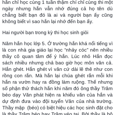
hắn chỉ học cùng 1 tuần thậm chí chỉ cùng thi một
ngày nhưng hắn vẫn nhớ đúng cả họ tên dù
chẳng biết bạn đó là ai và người bạn ấy cũng
không biết vì sao hắn lại nhớ đến bạn ấy.
Hai người bạn trong kỳ thi học sinh giỏi
Năm hắn học lớp 5. Ở trường hắn khá nổi tiếng vì
là con nhà gia giáo lại học “nhảy cóc” nên nhiều
thầy cô quan tâm để ý hắn. Lúc nhỏ Hắn đọc
sách nhiều nhưng chả bao giờ học môn văn cả.
Hắn ghét. Hắn ghét vì văn cứ dài lê thê như con
rồng con rắn. Mà hắn lại chúa ghét rắn mỗi khi
hắn ra vườn hay ra đồng làm ruộng. Thế nhưng
số phận thử thách hắn khi năm đó ông thầy Trâm
béo dạy Văn phát hiện ra khiếu văn của hắn và
dự định đưa vào đội tuyển Văn của nhà trường.
Thầy mập (béo) có biệt hiệu các học sinh đặt cho
là thầy Trâm béo hay Trâm véo tai. Bởi thầy là bộ