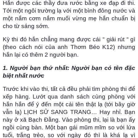
Hắn được các thầy đưa rước bằng xe đạp đi thi.
Tới một ngôi trường lạ với một bình đông nước và
một nắm cơm nắm muối vừng mẹ hắn chuẩn bị
cho từ sáng sớm.
Kỳ thi đó hắn chẳng mang được cái “ giải rút “ gì
(theo cách nói của anh Thơm Béo K12) nhưng
hắn lại có thêm 2 người bạn.
1. Người bạn thứ nhất: Người bạn có tên đặc
biệt nhất nước
Trước khi vào thi, tất cả đều phải tìm phòng thi để
xếp hàng. Lướt qua danh sách cùng phòng với
hắn hắn để ý đến một cái tên thật lạ (tới bây giờ
vẫn lạ) LỊCH SỬ SANG TRANG… Hay nhỉ. Bạn
này ở xã Bạch Đằng. Vào phòng thi, lại là bạn ấy
ngồi cùng bàn. Một bạn gái mũm mĩm so với lứa
tuổi, trắng trẻo, so với ngày đó thì là khá lạ vì