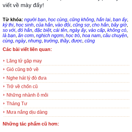
viết về mày đấy!
Từ khóa:
người bạn
,
học cùng
,
cũng không
,
hắn lại
,
bạn ấy
,
kỳ thi
,
học sinh
,
của hắn
,
vào đội
,
cũng sợ
,
cho hắn
,
bây giờ
,
so với
,
đó hắn
,
đặc biệt
,
cái tên
,
ngày ấy
,
vào cấp
,
không có
,
là bạn
,
ăn cơm
,
nghịch ngợm
,
học trò
,
hoa nam
,
câu chuyện
,
cùng
,
ngày
,
nhưng
,
trường
,
thầy
,
được
,
cũng
Các bài viết liên quan:
Lãng tử gặp may
Gió cũng trở về
Nghe hát lý đò đưa
Trở về chốn cũ
Những nhành ô môi
Tháng Tư
Mưa nắng dịu dàng
Những tác phẩm cũ hơn: