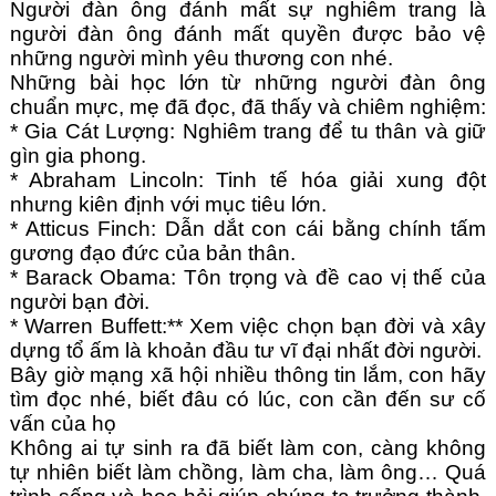
Người đàn ông đánh mất sự nghiêm trang là 
người đàn ông đánh mất quyền được bảo vệ 
những người mình yêu thương con nhé.
Những bài học lớn từ những người đàn ông 
chuẩn mực, mẹ đã đọc, đã thấy và chiêm nghiệm:
* Gia Cát Lượng: Nghiêm trang để tu thân và giữ 
gìn gia phong.
* Abraham Lincoln: Tinh tế hóa giải xung đột 
nhưng kiên định với mục tiêu lớn.
* Atticus Finch: Dẫn dắt con cái bằng chính tấm 
gương đạo đức của bản thân.
* Barack Obama: Tôn trọng và đề cao vị thế của 
người bạn đời.
* Warren Buffett:** Xem việc chọn bạn đời và xây 
dựng tổ ấm là khoản đầu tư vĩ đại nhất đời người.
Bây giờ mạng xã hội nhiều thông tin lắm, con hãy 
tìm đọc nhé, biết đâu có lúc, con cần đến sư cố 
vấn của họ
Không ai tự sinh ra đã biết làm con, càng không 
tự nhiên biết làm chồng, làm cha, làm ông… Quá 