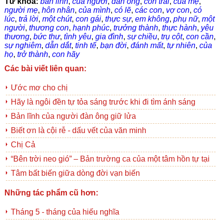
Từ khóa:
bản lĩnh
,
của người
,
đàn ông
,
con trai
,
của mẹ
,
người mẹ
,
hôn nhân
,
của mình
,
có lẽ
,
các con
,
vợ con
,
có
lúc
,
trả lời
,
một chút
,
con gái
,
thực sự
,
em không
,
phụ nữ
,
một
người
,
thương con
,
hạnh phúc
,
trưởng thành
,
thực hành
,
yêu
thương
,
bức thư
,
tình yêu
,
gia đình
,
sự chiều
,
trụ cột
,
con cần
,
sự nghiêm
,
dẫn dắt
,
tinh tế
,
bạn đời
,
đánh mất
,
tự nhiên
,
của
họ
,
trở thành
,
con hãy
Các bài viết liên quan:
Ước mơ cho chị
Hãy là ngôi đền tự tỏa sáng trước khi đi tìm ánh sáng
Bản lĩnh của người đàn ông giữ lửa
Biết ơn là cội rễ - dấu vết của văn minh
Chị Cả
“Bên trời neo gió” – Bản trường ca của một tâm hồn tự tại
Tâm bất biến giữa dòng đời vạn biến
Những tác phẩm cũ hơn:
Tháng 5 - tháng của hiếu nghĩa