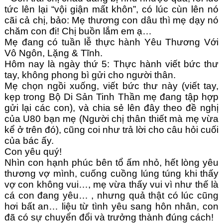
tức lên lại “vội giận mất khôn”, có lúc cùn lên nó 
cãi cả chị, bảo: Mẹ thương con dâu thì mẹ dạy nó 
chăm con đi! Chị buồn lắm em ạ…
Mẹ đang có tuần lễ thực hành Yêu Thương Với 
Vô Ngôn, Lặng & Tĩnh. 
Hôm nay là ngày thứ 5: Thực hành viết bức thư 
tay, không phong bì gửi cho người thân.
Mẹ chọn ngồi xuống, viết bức thư này (viết tay, 
kẹp trong Bộ Di Sản Tinh Thần mẹ đang tập hợp 
gửi lại các con), và chia sẻ lên đây theo đề nghị 
của U80 bạn mẹ (Người chị thân thiết mà mẹ vừa 
kể ở trên đó), cũng coi như trả lời cho câu hỏi cuối 
của bác ấy.   
Con yêu quý!
Nhìn con hạnh phúc bên tổ ấm nhỏ, hết lòng yêu 
thương vợ mình, cuống cuồng lúng túng khi thấy 
vợ con không vui…, mẹ vừa thấy vui vì như thế là 
cá con đang yêu… , nhưng quả thật có lúc cũng 
hơi bất an… liệu từ tình yêu sang hôn nhân, con 
đã có sự chuyển đổi và trưởng thành đúng cách!