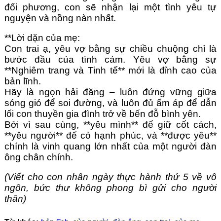
đối phương, con sẽ nhận lại một tình yêu tự 
nguyện và nồng nàn nhất.
**Lời dặn của mẹ:
Con trai ạ, yêu vợ bằng sự chiều chuộng chỉ là 
bước đầu của tình cảm. Yêu vợ bằng sự 
**Nghiêm trang và Tinh tế** mới là đỉnh cao của 
bản lĩnh. 
Hãy là ngọn hải đăng – luôn đứng vững giữa 
sóng gió để soi đường, và luôn đủ ấm áp để dẫn 
lối con thuyền gia đình trở về bến đỗ bình yên.
Bởi vì sau cùng, **yêu mình** để giữ cốt cách, 
**yêu người** để có hạnh phúc, và **được yêu** 
chính là vinh quang lớn nhất của một người đàn 
ông chân chính.
(Viết cho con nhân ngày thực hành thứ 5 về vô 
ngôn, bức thư không phong bì gửi cho người 
thân)