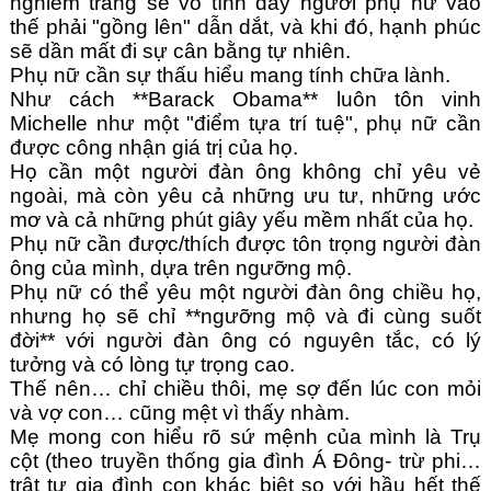
nghiêm trang sẽ vô tình đẩy người phụ nữ vào 
thế phải "gồng lên" dẫn dắt, và khi đó, hạnh phúc 
sẽ dần mất đi sự cân bằng tự nhiên.
Phụ nữ cần sự thấu hiểu mang tính chữa lành.
Như cách **Barack Obama** luôn tôn vinh 
Michelle như một "điểm tựa trí tuệ", phụ nữ cần 
được công nhận giá trị của họ. 
Họ cần một người đàn ông không chỉ yêu vẻ 
ngoài, mà còn yêu cả những ưu tư, những ước 
mơ và cả những phút giây yếu mềm nhất của họ.
Phụ nữ cần được/thích được tôn trọng người đàn 
ông của mình, dựa trên ngưỡng mộ.
Phụ nữ có thể yêu một người đàn ông chiều họ, 
nhưng họ sẽ chỉ **ngưỡng mộ và đi cùng suốt 
đời** với người đàn ông có nguyên tắc, có lý 
tưởng và có lòng tự trọng cao.
Thế nên… chỉ chiều thôi, mẹ sợ đến lúc con mỏi 
và vợ con… cũng mệt vì thấy nhàm.
Mẹ mong con hiểu rõ sứ mệnh của mình là Trụ 
cột (theo truyền thống gia đình Á Đông- trừ phi… 
trật tự gia đình con khác biệt so với hầu hết thế 