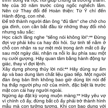
trình sống và học hỏi giúp chúng ta trưởng thành. 
Mẹ của 30 năm trước cũng ngốc nghếch lắm. 
Nên cứ Thay đổi để Hoàn thiện: Từ Ý chí đến 
Hành động, con nhé.
Để trở thành người đàn ông "đủ tầm" che chở cho 
gia đình, con cần bắt đầu từ những thay đổi nhỏ 
nhưng sâu sắc:
Học cách lắng nghe "tiếng nói không lời":** Đừng 
đợi vợ phải kêu ca hay đòi hỏi. Sự tinh tế nằm ở 
chỗ con nhận ra sự mệt mỏi trong ánh mắt cô ấy 
sau một ngày dài, nhận ra nỗi lo âu phía sau một 
nụ cười gượng. Hãy quan tâm bằng hành động tự 
giác, thay vì đợi lệnh.
Xây dựng phong thủy lời nói:** Hãy dùng sự ấm 
áp và bao dung làm chất liệu giao tiếp. Một người 
đàn ông bản lĩnh không bao giờ dùng lời nói để 
hạ thấp người phụ nữ của mình, đặc biệt là trước 
mặt con cái hay người ngoài.
Ngừng áp đặt kỳ vọng muộn màng:** Hãy yêu vợ 
vì chính cô ấy, đừng bắt cô ấy phải trở thành hình 
mẫu mà con tưởng tượng. Khi con bao dung với 