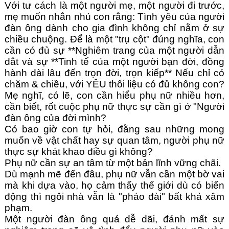
Với tư cách là một người mẹ, một người đi trước, 
mẹ muốn nhắn nhủ con rằng: Tình yêu của người 
đàn ông dành cho gia đình không chỉ nằm ở sự 
chiều chuộng. Để là một "trụ cột" đúng nghĩa, con 
cần có đủ sự **Nghiêm trang của một người dẫn 
dắt và sự **Tinh tế của một người bạn đời, đồng 
hành dài lâu đến trọn đời, trọn kiếp** Nếu chỉ có 
chăm & chiều, với YÊU thôi liệu có đủ không con?
Mẹ nghĩ, có lẽ, con cần hiểu phụ nữ nhiều hơn, 
cần biết, rốt cuộc phụ nữ thực sự cần gì ở "Người 
đàn ông của đời mình?
Có bao giờ con tự hỏi, đằng sau những mong 
muốn về vật chất hay sự quan tâm, người phụ nữ 
thực sự khát khao điều gì không?
Phụ nữ cần sự an tâm từ một bản lĩnh vững chãi.
Dù mạnh mẽ đến đâu, phụ nữ vẫn cần một bờ vai 
mà khi dựa vào, họ cảm thấy thế giới dù có biến 
động thì ngôi nhà vẫn là "pháo đài" bất khả xâm 
phạm. 
Một người đàn ông quá dễ dãi, đánh mất sự 