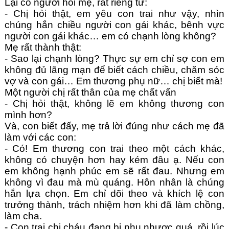
Lại có người hỏi mẹ, rất riêng tư:
- Chị hỏi thật, em yêu con trai như vậy, nhìn 
chúng hắn chiều người con gái khác, bênh vực 
người con gái khác… em có chạnh lòng không?
Mẹ rất thành thật:
- Sao lại chạnh lòng? Thực sự em chỉ sợ con em 
không đủ lãng mạn để biết cách chiều, chăm sóc 
vợ và con gái… Em thương phụ nữ… chị biết mà!
Một người chị rất thân của mẹ chất vấn
- Chị hỏi thật, không lẽ em không thương con 
mình hơn?
Và, con biết đấy, mẹ trả lời đúng như cách mẹ đã 
làm với các con:
- Có! Em thương con trai theo một cách khác, 
không có chuyện hơn hay kém đâu ạ. Nếu con 
em không hạnh phúc em sẽ rất đau. Nhưng em 
không vì đau mà mù quáng. Hôn nhân là chúng 
hắn lựa chọn. Em chỉ dõi theo và khích lệ con 
trưởng thành, trách nhiệm hơn khi đã làm chồng, 
làm cha.
- Con trai chị cháu đang bị nhu nhược quá, rồi lúc 