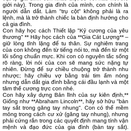
giới này). Trong gia đình của mình, con chính là 
người dẫn dắt. Làm "trụ cột" không phải là ra 
lệnh, mà là trở thành chiếc la bàn định hướng cho 
cả gia đình.
Con hãy học cách Thiết lập "Kỷ cương của yêu 
thương" ** Hãy học cách của **Gia Cát Lượng** – 
giữ lòng tĩnh lặng để tu thân. Sự nghiêm trang 
của con không đến từ tiếng nói to, mà đến từ một 
lối sống chuẩn mực. Khi con có nguyên tắc sống 
rõ ràng, lời nói của con sẽ mang sức nặng tự 
nhiên. Đừng để sự chiều chuộng trở thành nhu 
nhược; hãy chiều vợ bằng trái tim ấm nóng 
nhưng dẫn dắt gia đình bằng cái đầu lạnh và một 
tâm thế cương trực con nhé.
Con hãy xây dựng Bản lĩnh của sự kiên định,** 
Giống như **Abraham Lincoln**, hãy sở hữu "bàn 
tay sắt trong găng tay nhung". Con có thể mềm 
mỏng trong cách cư xử (găng tay nhung), nhưng 
phải cứng rắn trong các quyết định mang tính vận 
mệnh và đạo đức của gia đình (bàn tay sắt). 