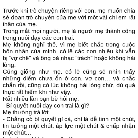
Trước khi trò chuyện riêng với con, mẹ muốn chia 
sẻ đoạn trò chuyện của mẹ với một vài chị em rất 
thân của mẹ. 
Trong mắt mọi người, mẹ là người mẹ thành công 
trong nuôi dạy các con trai. 
Mẹ không nghĩ thế, vì mẹ biết chắc trong cuộc 
hôn nhân của mình, có lẽ các con nhiều khi vẫn 
bị “vợ chê” và ông bà nhạc “trách” hoặc không hài 
lòng. 
Cũng giống như mẹ, có lẽ cũng sẽ nhìn thấy 
những điểm chưa ổn ở con, vợ con… và chắc 
chắn rồi, cũng có lúc không hài lòng chứ, dù quả 
thực rất hiếm khi như vậy. 
Rất nhiều lần bạn bè hỏi mẹ:
- Bí quyết nuôi dạy con trai là gì?
Mẹ thường trả lời:
- Chẳng có bí quyết gì cả, chỉ là dễ tính một chút, 
tin tưởng một chút, áp lực một chút & chấp nhận 
một chút…