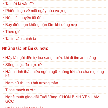
Ta mới là vấn đề
Phiếm luận về một ngày hỏa vượng
Nếu có chuyện tốt đến
Bảy điều bạn không bận tâm khi uống rượu
Theo gió
Ta tin vào chính ta
Những tác phẩm cũ hơn:
Hãy là ngôi đền tự tỏa sáng trước khi đi tìm ánh sáng
Sống cuộc đời rực rỡ
Hành trình thấu hiểu ngôn ngữ không lời của cha mẹ, ông
bà
Nam nữ thụ thụ bất tương thân
Ti toe mách nước
Nghệ thuật giao đãi Tuổi Vàng: CHỌN BÌNH YÊN LÀM
GỐC