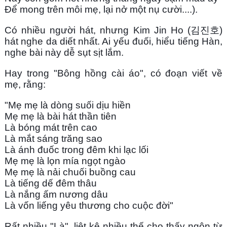
Để mong trên môi mẹ, lại nở một nụ cười....).
Có nhiều người hát, nhưng Kim Jin Ho (김진호) 
hát nghe da diết nhất. Ai yếu đuối, hiểu tiếng Hàn, 
nghe bài này dễ sụt sịt lắm.
Hay trong "Bông hồng cài áo", có đoạn viết về 
mẹ, rằng:
"Mẹ mẹ là dòng suối dịu hiền
Mẹ mẹ là bài hát thần tiên
Là bóng mát trên cao
Là mắt sáng trăng sao
Là ánh đuốc trong đêm khi lạc lối
Mẹ mẹ là lọn mía ngọt ngào
Mẹ mẹ là nải chuối buồng cau
Là tiếng dế đêm thâu
Là nắng ấm nương dâu
Là vốn liếng yêu thương cho cuộc đời"
Rất nhiều "Là", liệt kê nhiều thế cho thấy ngôn từ 