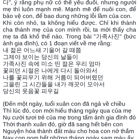
다", ý rằng phụ nữ có thể yếu đuối, nhưng người 
mẹ thì luôn mạnh mẽ. Mạnh mẽ để nuôi con, để 
bảo vệ con, để bao dung những lỗi lầm của con.
Khi còn nhỏ, ta không hiểu được. Chỉ khi thành 
cha thành mẹ của con mình rồi, ta mới thấy cha 
mẹ ta đã khổ thế nào. Trong bài "가족사진" (bức 
ảnh gia đình), có 1 đoạn viết về mẹ rằng: 
내 젊은 어느새 기울어 갈 때쯤
그제야 보이는 당신의 날들이
가족사진 속에 미소 띤 젊은 우리 엄마
꽃피던 시절은 나에게 다시 돌아와서
나를 꽃피우기 위해 거름이 되어버렸던
그을린 그 시간들을 내가 깨끗이 모아서
당신의 웃음꽃 피우길
(Đến một ngày, tuổi xuân con đã ngả về chiều
Thì lúc đó, con mới hiểu tháng ngày qua của mẹ
Nụ cười tươi trẻ của mẹ trong tấm ảnh gia đình đó
Thời thanh xuân đó, giờ đã sang hết bên con
Nguyện hóa thành đất màu cho hoa con nở thắm
Nay con gom hết những tháng ngày sạm màu ấy