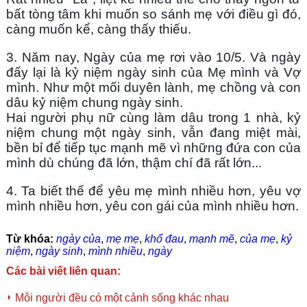
bất tòng tâm khi muốn so sánh mẹ với điều gì đó, 
càng muốn kể, càng thấy thiếu.
3. Năm nay, Ngày của mẹ rơi vào 10/5. Và ngày 
đấy lại là kỷ niệm ngày sinh của Mẹ mình và Vợ 
mình. Như một mối duyên lành, mẹ chồng và con 
dâu kỷ niệm chung ngày sinh.
Hai người phụ nữ cùng làm dâu trong 1 nhà, kỷ 
niệm chung một ngày sinh, vẫn đang miệt mài, 
bền bỉ để tiếp tục mạnh mẽ vì những đứa con của 
mình dù chúng đã lớn, thậm chí đã rất lớn...
4. Ta biết thế để yêu mẹ mình nhiều hơn, yêu vợ 
mình nhiều hơn, yêu con gái của mình nhiều hơn.
Từ khóa:
ngày của
,
mẹ mẹ
,
khổ đau
,
mạnh mẽ
,
của mẹ
,
kỷ
niệm
,
ngày sinh
,
mình nhiều
,
ngày
Các bài viết liên quan:
Mỗi người đều có một cảnh sống khác nhau