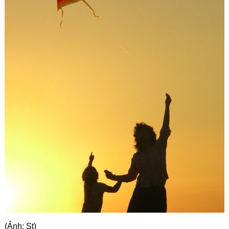
Góc chia sẻ
Liên hệ
Tìm kiếm
(Ảnh: St)