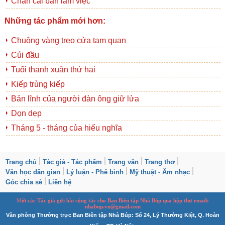
Chán cái bàn làm việc
Những tác phẩm mới hơn:
Chuông vàng treo cửa tam quan
Cúi đầu
Tuổi thanh xuân thứ hai
Kiếp trùng kiếp
Bản lĩnh của người đàn ông giữ lửa
Dọn dẹp
Tháng 5 - tháng của hiếu nghĩa
Trang chủ
Tác giả - Tác phẩm
Trang văn
Trang thơ
Văn học dân gian
Lý luận - Phê bình
Mỹ thuật - Âm nhạc
Góc chia sẻ
Liên hệ
M
ời các Tác giả gửi bài
cộng tác
cho Ban
B
iên tập Nhà Búp qua hộp thư email:
nhabup.vn@gmail.com
Văn phòng Thường trực Ban Biên tập Nhà Búp: Số 24, Lý Thường Kiệt, Q. Hoàn