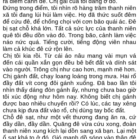
ra điếm canh đê. Chị gái của tôi đang ở đó.
Đứng trong điểm, tôi nhìn rõ hàng trăm thanh niên
xã tôi đang lúi húi làm việc. Họ đã thức suốt đêm
để cứu đê, để chống chọi với cơn bão quái ác. Đê
bị sạt chỗ khá lớn. Tất cả sức lực của thanh niên
quê tôi đều dồn vào đó. Trong bão, cảnh làm việc
náo nức quá. Tiếng cười, tiếng động viên nhau
làm cả khúc đê cứ rộn lên.
Chị tôi kia rồi. Từ cái áo nâu mang vài mụn vá
đến cái quần xắn gọn đều bê bết đất và dính sát
vào người. Trông chị như cao hơn, mạnh mẽ hơn.
Chị gánh đất, chạy loang loáng trong mưa. Hai rổ
đầy đất vít cong đôi gánh xuống. Đã bao lần tôi
nhìn thấy dáng đòn gánh ấy, nhưng chưa bao giờ
tôi xúc động như hôm nay. Không biết chị gánh
được bao nhiêu chuyến rồi? Có lúc, các tay xẻng
chưa kịp đưa đất vào rổ, chị dùng tay bốc đất.
Chỗ đê sạt, như một vết thương đang ăn ra, cứ
đầy dần, đầy dần. Quãng đê vừa cứu xong, đoàn
thanh niên xung kích lại dồn sang xã bạn. Lại một
ổ sạt khá to ở đó. Gió mạnh dồ sóng vào thân đê