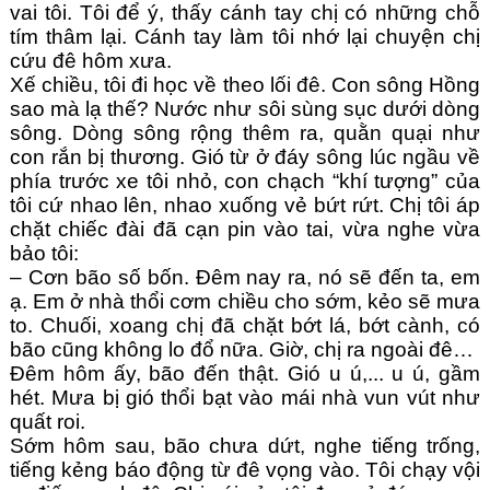
vai tôi. Tôi để ý, thấy cánh tay chị có những chỗ
tím thâm lại. Cánh tay làm tôi nhớ lại chuyện chị
cứu đê hôm xưa.
Xế chiều, tôi đi học về theo lối đê. Con sông Hồng
sao mà lạ thế? Nước như sôi sùng sục dưới dòng
sông. Dòng sông rộng thêm ra, quằn quại như
con rắn bị thương. Gió từ ở đáy sông lúc ngầu về
phía trước xe tôi nhỏ, con chạch “khí tượng” của
tôi cứ nhao lên, nhao xuống vẻ bứt rứt. Chị tôi áp
chặt chiếc đài đã cạn pin vào tai, vừa nghe vừa
bảo tôi:
– Cơn bão số bốn. Đêm nay ra, nó sẽ đến ta, em
ạ. Em ở nhà thổi cơm chiều cho sớm, kẻo sẽ mưa
to. Chuối, xoang chị đã chặt bớt lá, bớt cành, có
bão cũng không lo đổ nữa. Giờ, chị ra ngoài đê…
Đêm hôm ấy, bão đến thật. Gió u ú,... u ú, gầm
hét. Mưa bị gió thổi bạt vào mái nhà vun vút như
quất roi.
Sớm hôm sau, bão chưa dứt, nghe tiếng trống,
tiếng kẻng báo động từ đê vọng vào. Tôi chạy vội