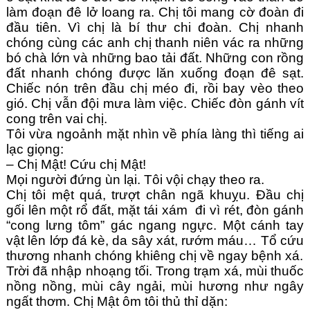
làm đoạn đê lở loang ra. Chị tôi mang cờ đoàn đi
đầu tiên. Vì chị là bí thư chi đoàn. Chị nhanh
chóng cùng các anh chị thanh niên vác ra những
bó chà lớn và những bao tải đất. Những con rồng
đất nhanh chóng được lăn xuống đoạn đê sạt.
Chiếc nón trên đầu chị méo đi, rồi bay vèo theo
gió. Chị vẫn đội mưa làm việc. Chiếc đòn gánh vít
cong trên vai chị.
Tôi vừa ngoảnh mặt nhìn về phía làng thì tiếng ai
lạc giọng:
– Chị Mật! Cứu chị Mật!
Mọi người đứng ùn lại. Tôi vội chạy theo ra.
Chị tôi mệt quá, trượt chân ngã khuỵu. Đầu chị
gối lên một rổ đất, mặt tái xám đi vì rét, đòn gánh
“cong lưng tôm” gác ngang ngực. Một cánh tay
vật lên lớp đá kè, da sây xát, rướm máu… Tổ cứu
thương nhanh chóng khiêng chị về ngay bệnh xá.
Trời đã nhập nhoạng tối. Trong trạm xá, mùi thuốc
nồng nồng, mùi cây ngải, mùi hương như ngây
ngất thơm. Chị Mật ôm tôi thủ thỉ dặn: