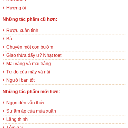
Hương ổi
Những tác phẩm cũ hơn:
Rượu xuân tình
Bà
Chuyện một con bướm
Giao thừa đấy ư? Nhạt toẹt!
Mai vàng và mai trắng
Tự do của mây và núi
Người bạn tốt
Những tác phẩm mới hơn:
Ngọn đèn vẫn thức
Sự ấm áp của mùa xuân
Lặng thinh
Tôm gai