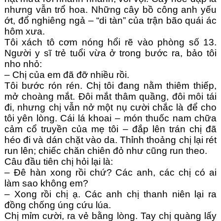
nhưng vẫn trổ hoa. Những cây bồ công anh yếu
ớt, đổ nghiêng ngả – “di tàn” của trận bão quái ác
hôm xưa.
Tôi xách tô cơm nóng hổi rẽ vào phòng số 13.
Người y sĩ trẻ tuổi vừa ở trong bước ra, bảo tôi
nho nhỏ:
– Chị của em đã đỡ nhiều rồi.
Tôi bước rón rén. Chị tôi đang nằm thiêm thiếp,
mở choàng mắt. Đôi mắt thâm quầng, đôi môi tái
đi, nhưng chị vẫn nở một nụ cười chắc là để cho
tôi yên lòng. Cái lá khoai – món thuốc nam chữa
cảm cổ truyền của mẹ tôi – đắp lên trán chị đã
héo đi và dán chặt vào da. Thỉnh thoảng chị lại rét
run lên; chiếc chăn chiên đỏ như cũng run theo.
Câu đầu tiên chị hỏi lại là:
– Đê hàn xong rồi chứ? Các anh, các chị có ai
làm sao không em?
– Xong rồi chị ạ. Các anh chị thanh niên lại ra
đồng chống úng cứu lúa.
Chị mỉm cười, ra vẻ bằng lòng. Tay chị quàng lấy