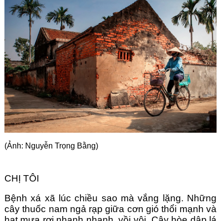
Góc chia sẻ
Liên hệ
Tìm kiếm
(Ảnh: Nguyễn Trọng Bằng)
CHỊ TÔI
Bệnh xá xã lúc chiều sao mà vắng lặng. Những
cây thuốc nam ngả rạp giữa cơn gió thổi mạnh và
hạt mưa rơi nhanh nhanh, vồi vội. Cây hòe dập lá