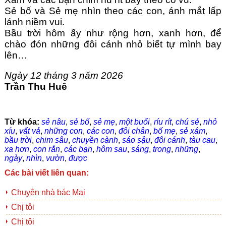
Sẻ bố và Sẻ mẹ nhìn theo các con, ánh mắt lấp 
lánh niềm vui.
Bầu trời hôm ấy như rộng hơn, xanh hơn, để 
chào đón những đôi cánh nhỏ biết tự mình bay 
lên…
Ngày 12 tháng 3 năm 2026
Trần Thu Huê
Từ khóa:
sẻ nâu
,
sẻ bố
,
sẻ mẹ
,
một buổi
,
ríu rít
,
chú sẻ
,
nhỏ
xíu
,
vất vả
,
những con
,
các con
,
đôi chân
,
bố mẹ
,
sẻ xám
,
bầu trời
,
chim sâu
,
chuyền cành
,
sáo sậu
,
đôi cánh
,
tàu cau
,
xa hơn
,
con rắn
,
các bạn
,
hôm sau
,
sáng
,
trong
,
những
,
ngày
,
nhìn
,
vườn
,
được
Các bài viết liên quan:
Chuyện nhà bác Mai
Chị tôi
Chị tôi