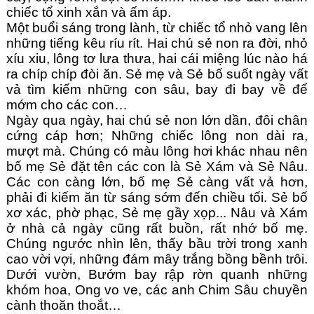
chiếc tổ xinh xắn và ấm áp. 
Một buổi sáng trong lành, từ chiếc tổ nhỏ vang lên 
những tiếng kêu ríu rít. Hai chú sẻ non ra đời, nhỏ 
xíu xiu, lông tơ lưa thưa, hai cái miệng lúc nào há 
ra chíp chíp đòi ăn. Sẻ mẹ và Sẻ bố suốt ngày vất 
vả tìm kiếm những con sâu, bay đi bay về để 
mớm cho các con…
Ngày qua ngày, hai chú sẻ non lớn dần, đôi chân 
cứng cáp hơn; Những chiếc lông non dài ra, 
mượt mà. Chúng có màu lông hơi khác nhau nên 
bố mẹ Sẻ đặt tên các con là Sẻ Xám và Sẻ Nâu. 
Các con càng lớn, bố mẹ Sẻ càng vất vả hơn, 
phải đi kiếm ăn từ sáng sớm đến chiều tối. Sẻ bố 
xơ xác, phờ phạc, Sẻ mẹ gầy xọp... Nâu và Xám 
ở nhà cả ngày cũng rất buồn, rất nhớ bố mẹ. 
Chúng ngước nhìn lên, thấy bầu trời trong xanh 
cao vời vợi, những đám mây trắng bồng bềnh trôi. 
Dưới vườn, Bướm bay rập rờn quanh những 
khóm hoa, Ong vo ve, các anh Chim Sâu chuyền 
cành thoăn thoắt… 