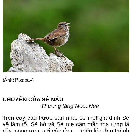
Góc chia sẻ
Liên hệ
Tìm kiếm
(Ảnh: Pixabay)
CHUYỆN CỦA SẺ NÂU 
Thương tặng Noo, Nee
Trên cây cau trước sân nhà, có một gia đình Sẻ 
về làm tổ. Sẻ bố và Sẻ mẹ cần mẫn tha từng lá 
cây, cọng rơm, sợi cỏ mềm… khéo léo đan thành 