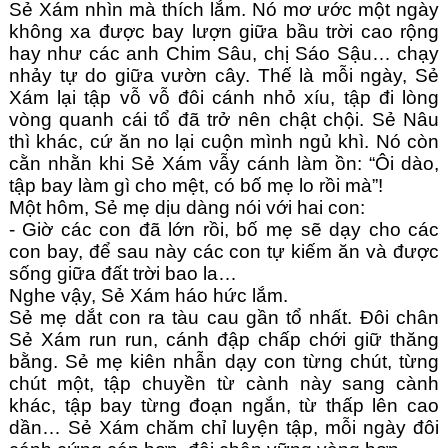
Sẻ Xám nhìn mà thích lắm. Nó mơ ước một ngày 
không xa được bay lượn giữa bầu trời cao rộng 
hay như các anh Chim Sâu, chị Sáo Sậu… chạy 
nhảy tự do giữa vườn cây. Thế là mỗi ngày, Sẻ 
Xám lại tập vỗ vỗ đôi cánh nhỏ xíu, tập đi lòng 
vòng quanh cái tổ đã trở nên chật chội. Sẻ Nâu 
thì khác, cứ ăn no lại cuộn mình ngủ khì. Nó còn 
cằn nhằn khi Sẻ Xám vẫy cánh làm ồn: “Ôi dào, 
tập bay làm gì cho mệt, có bố mẹ lo rồi mà”!
Một hôm, Sẻ mẹ dịu dàng nói với hai con: 
- Giờ các con đã lớn rồi, bố mẹ sẽ dạy cho các 
con bay, để sau này các con tự kiếm ăn và được 
sống giữa đất trời bao la…
Nghe vậy, Sẻ Xám háo hức lắm.
Sẻ mẹ dắt con ra tàu cau gần tổ nhất. Đôi chân 
Sẻ Xám run run, cánh đập chấp chới giữ thăng 
bằng. Sẻ mẹ kiên nhẫn dạy con từng chút, từng 
chút một, tập chuyền từ cành này sang cành 
khác, tập bay từng đoạn ngắn, từ thấp lên cao 
dần… Sẻ Xám chăm chỉ luyện tập, mỗi ngày đôi 