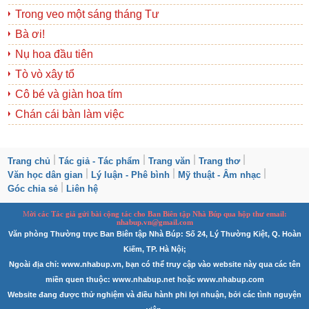
Trong veo một sáng tháng Tư
Bà ơi!
Nụ hoa đầu tiên
Tò vò xây tổ
Cô bé và giàn hoa tím
Chán cái bàn làm việc
Trang chủ
Tác giả - Tác phẩm
Trang văn
Trang thơ
Văn học dân gian
Lý luận - Phê bình
Mỹ thuật - Âm nhạc
Góc chia sẻ
Liên hệ
M
ời các Tác giả gửi bài
cộng tác
cho Ban
B
iên tập Nhà Búp qua hộp thư email:
nhabup.vn@gmail.com
Văn phòng Thường trực Ban Biên tập Nhà Búp: Số 24, Lý Thường Kiệt, Q. Hoàn
Kiếm, TP. Hà Nội;
Ngoài địa chỉ: www.nhabup.vn, bạn có thể truy cập vào website này qua các tên
miền quen thuộc: www.nhabup.net hoặc www.nhabup.com
Website đang được thử nghiệm và điều hành phi lợi nhuận, bởi các tình nguyện