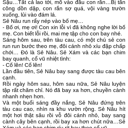
Sậu…Tất cả lao tới, mổ vào đầu con rắn…Bị tấn 
công dồn dập, con rắn sợ quá, vội vàng trườn 
xuống, lủi vào đám lá.
Sẻ Nâu run rẩy nép vào bố mẹ…
- Bố ơi, mẹ ơi! Con xin lỗi vì đã không nghe lời bố 
mẹ. Con biết lỗi rồi, mai mẹ tập cho con bay nhé. 
Sáng hôm sau, trên tàu cau, có một chú sẻ con 
run run bước theo mẹ, đôi cánh nhỏ xíu đập chấp 
chới… Đó là Sẻ Nâu. Sẻ Xám và các bạn chim 
bay quanh, cổ vũ nhiệt tình:
- Cố lên! Cố lên!
Lần đầu tiên, Sẻ Nâu bay sang được tàu cau bên 
cạnh. 
Rồi ngày hôm sau, hôm sau nữa, Sẻ Nâu luyện 
tập rất chăm chỉ. Nó đã bay xa hơn, chuyền cành 
nhanh nhẹn hơn. 
Và một buổi sáng đầy nắng, Sẻ Nâu đứng trên 
tàu cau cao, nhìn ra khu vườn rộng. Sẻ Nâu hít 
một hơi thật sâu rồi vỗ đôi cánh nhỏ, bay sang 
cành cây bên cạnh, rồi bay xa hơn chút nữa…Sẻ 
Xám và các bạn chim ríu rít bay theo cổ vũ. 