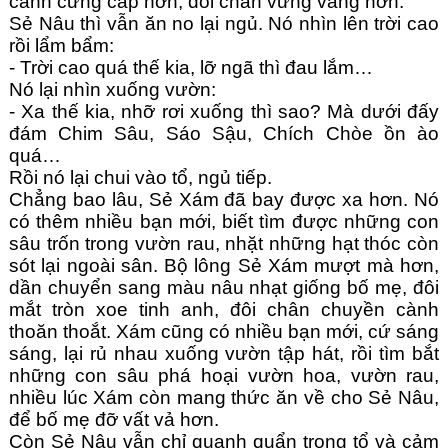
cánh cứng cáp hơn, đôi chân vững vàng hơn.
Sẻ Nâu thì vẫn ăn no lại ngủ. Nó nhìn lên trời cao 
rồi lẩm bẩm: 
- Trời cao quá thế kia, lỡ ngã thì đau lắm…
Nó lại nhìn xuống vườn:
- Xa thế kia, nhỡ rơi xuống thì sao? Mà dưới đấy 
đám Chim Sâu, Sáo Sậu, Chích Chòe ồn ào 
quá…
Rồi nó lại chui vào tổ, ngủ tiếp.
Chẳng bao lâu, Sẻ Xám đã bay được xa hơn. Nó 
có thêm nhiều bạn mới, biết tìm được những con 
sâu trốn trong vườn rau, nhặt những hạt thóc còn 
sót lại ngoài sân. Bộ lông Sẻ Xám mượt mà hơn, 
dần chuyển sang màu nâu nhạt giống bố mẹ, đôi 
mắt tròn xoe tinh anh, đôi chân chuyền cành 
thoăn thoắt. Xám cũng có nhiều bạn mới, cứ sáng 
sáng, lại rủ nhau xuống vườn tập hát, rồi tìm bắt 
những con sâu phá hoại vườn hoa, vườn rau, 
nhiều lúc Xám còn mang thức ăn về cho Sẻ Nâu, 
để bố mẹ đỡ vất vả hơn.
Còn Sẻ Nâu vẫn chỉ quanh quẩn trong tổ và cảm 