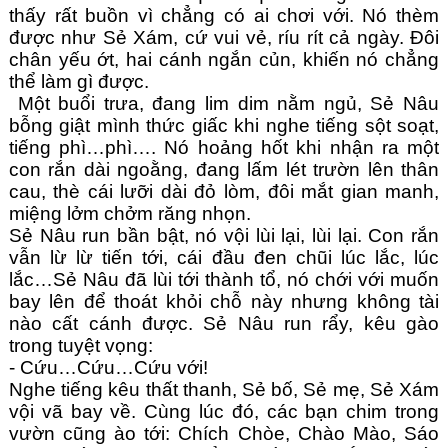
thấy rất buồn vì chẳng có ai chơi với. Nó thèm 
được như Sẻ Xám, cứ vui vẻ, ríu rít cả ngày. Đôi 
chân yếu ớt, hai cánh ngắn củn, khiến nó chẳng 
thể làm gì được. 
 Một buổi trưa, đang lim dim nằm ngủ, Sẻ Nâu 
bỗng giật mình thức giấc khi nghe tiếng sột soạt, 
tiếng phì…phì…. Nó hoảng hốt khi nhận ra một 
con rắn dài ngoằng, đang lấm lét trườn lên thân 
cau, thè cái lưỡi dài đỏ lòm, đôi mắt gian manh, 
miệng lởm chởm răng nhọn. 
Sẻ Nâu run bần bật, nó vội lùi lại, lùi lại. Con rắn 
vẫn lừ lừ tiến tới, cái đầu đen chũi lúc lắc, lúc 
lắc…Sẻ Nâu đã lùi tới thành tổ, nó chới với muốn 
bay lên để thoát khỏi chỗ này nhưng không tài 
nào cất cánh được. Sẻ Nâu run rẩy, kêu gào 
trong tuyệt vọng: 
- Cứu…Cứu…Cứu với!
Nghe tiếng kêu thất thanh, Sẻ bố, Sẻ mẹ, Sẻ Xám 
vội vã bay về. Cùng lúc đó, các bạn chim trong 
vườn cũng ào tới: Chích Chòe, Chào Mào, Sáo 