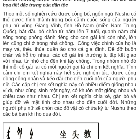
họa tiết đặc trưng của dân tộc
Theo một số nghiên cứu được công bố, ngôn ngữ Nushu có 
thể được hình thành trong bối cảnh cuộc sống của người 
phụ nữ vùng Giang Vĩnh, tỉnh Hồ Nam (miền Nam Trung 
Quốc), bắt đầu bó chân từ năm lên 7 tuổi, quanh năm chỉ 
sống trong phòng dành riêng cho con gái khi còn nhỏ, lớn 
lên cũng chỉ ở trong nhà chồng.  Công việc chính của họ là 
may vá, thêu thùa quần áo cho cả gia đình. Để đỡ buồn 
chán và hỗ trợ nhau, các cô gái trẻ thường tụ tập kết giao 
với nhau từ nhỏ cho đến khi lấy chồng. Trong nhóm nhỏ đó 
thì mỗi cô gái lại có một người gọi là chị em kết nghĩa. Tình 
cảm chị em kết nghĩa này hết sức nghiêm túc, được cộng 
đồng công nhận và kéo dài cho đến cuối đời của người phụ 
nữ. Các cặp chị em kết nghĩa này có nhiều điểm giống nhau 
ví dụ như cùng sinh một ngày, có khuôn mặt giống nhau và 
chiều cao như nhau. Chị em kết nghĩa chia xẻ, gắn bó và 
giúp đỡ về mặt tình cho nhau cho đến cuối đời. 
Những 
người phụ nữ sẽ chôn các đồ vật có chứa ký tự Nushu theo 
các bà bạn khi họ qua đời.