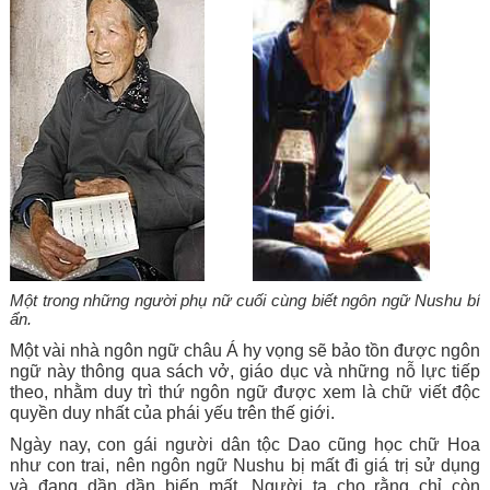
Một trong những người phụ nữ cuối cùng biết ngôn ngữ Nushu bí 
ẩn.
Một vài nhà ngôn ngữ châu Á hy vọng sẽ bảo tồn được ngôn 
ngữ này thông qua sách vở, giáo dục và những nỗ lực tiếp 
theo, nhằm duy trì thứ ngôn ngữ được xem là chữ viết độc 
quyền duy nhất của phái yếu trên thế giới.
Ngày nay, con gái người dân tộc Dao cũng học chữ Hoa 
như con trai, nên ngôn ngữ Nushu bị mất đi giá trị sử dụng 
và đang dần dần biến mất. Người ta cho rằng chỉ còn 