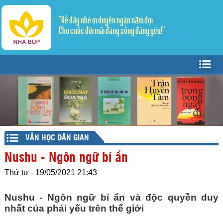
"Về đây nhé ơi duyên ngàn năm đợi
Cho cuộc đời mãi đáng sống đáng yêu!"
Trang Chủ
Giới thiệu
Tác giả - Tác phẩm
Trang văn
▼
VĂN HỌC DÂN GIAN
Trang thơ
Tản Văn
▼
Nushu - Ngôn ngữ bí ẩn
Văn học dân gian
Truyện ngắn
Sáng tác
Thứ tư - 19/05/2021 21:43
Lý luận - Phê bình
Thể ký
Dịch thơ
Nushu - Ngôn ngữ bí ẩn và độc quyền duy 
nhất của phái yếu trên thế giới
Mỹ thuật - Âm nhạc