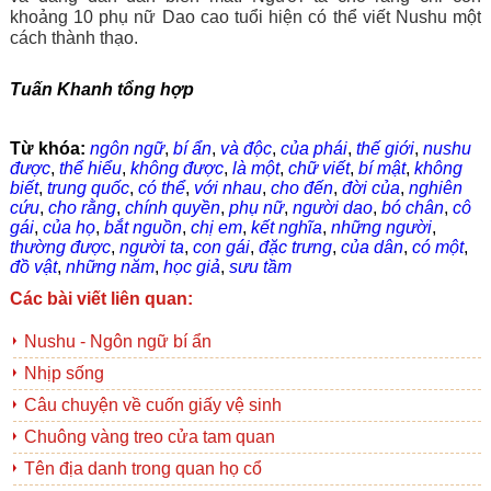
khoảng 10 phụ nữ Dao cao tuổi hiện có thể viết Nushu một 
cách thành thạo.  
Tuấn Khanh tổng hợp
Từ khóa:
ngôn ngữ
,
bí ẩn
,
và độc
,
của phái
,
thế giới
,
nushu
được
,
thể hiểu
,
không được
,
là một
,
chữ viết
,
bí mật
,
không
biết
,
trung quốc
,
có thể
,
với nhau
,
cho đến
,
đời của
,
nghiên
cứu
,
cho rằng
,
chính quyền
,
phụ nữ
,
người dao
,
bó chân
,
cô
gái
,
của họ
,
bắt nguồn
,
chị em
,
kết nghĩa
,
những người
,
thường được
,
người ta
,
con gái
,
đặc trưng
,
của dân
,
có một
,
đồ vật
,
những năm
,
học giả
,
sưu tầm
Các bài viết liên quan:
Nushu - Ngôn ngữ bí ẩn
Nhịp sống
Câu chuyện về cuốn giấy vệ sinh
Chuông vàng treo cửa tam quan
Tên địa danh trong quan họ cổ