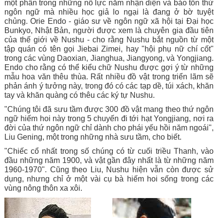
một phần trong những nỗ lực nằm nhận diện và bảo tồn thứ 
ngôn ngữ mà nhiều học giả lo ngại là đang ở bờ tuyệt 
chủng. Orie Endo - giáo sư về ngôn ngữ xã hội tại Đại học 
Bunkyo, Nhật Bản, người được xem là chuyên gia đầu tiên 
của thế giới về Nushu - cho rằng Nushu bắt nguồn từ một 
tập quán có tên gọi Jiebai Zimei, hay "hội phụ nữ chí cốt" 
trong các vùng Daoxian, Jianghua, Jiangyong, và Yongjiang. 
Endo cho rằng có thể kiểu chữ Nushu được gợi ý từ những 
mẫu hoa văn thêu thùa. Rất nhiều đồ vật trong triển lãm sẽ 
phản ánh ý tưởng này, trong đó có các tạp dề, túi xách, khăn 
tay và khăn quàng có thêu các ký tự Nushu.
"Chúng tôi đã sưu tầm được 300 đồ vật mang theo thứ ngôn 
ngữ hiếm hoi này trong 5 chuyến đi tới hạt Yongjiang, nơi ra 
đời của thứ ngôn ngữ chỉ dành cho phái yếu hồi năm ngoái", 
Liu Gening, một trong những nhà sưu tầm, cho biết.
"Chiếc cổ nhất trong số chúng có từ cuối triều Thanh, vào 
đầu những năm 1900, và vật gần đây nhất là từ những năm 
1960-1970". Cũng theo Liu, Nushu hiện vẫn còn được sử 
dụng, nhưng chỉ ở một vài cụ bà hiếm hoi sống trong các 
vùng nông thôn xa xôi.