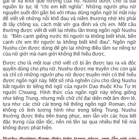
gái đi xa khỏi quê hương của họ. 
Nushu được cho là bắt 
nguồn từ tục lệ “chị em kết nghĩa”. Những người phụ nữ 
nguyện suốt đời gắn bó với nhau dùng ngôn ngữ bí mật này 
để viết về những nỗi khổ đau và niềm thương nhớ khi phải 
đi lấy chồng xa, cách mặt với gia đình và chị em. Một câu 
thường được viết đi viết lại nhiều lần trong ngôn ngữ Nushu 
là:  “Bên cạnh giếng nước thì người ta không biết khát, bên 
cạnh chị em thì người ta không biết khổ đau”. Ngôn ngữ 
Nushu còn được dùng để ghi lại những điều tâm sự riêng tư 
của nữ giới mà nam giới không thể hiểu được.  
Được cho là 
một loại chữ viết cổ bí ẩn được tạo ra và độc 
quyền dùng cho phụ nữ,
 Nushu được 
mẹ truyền cho con gái 
và chỉ có những người phụ nữ được truyền mới có thể hiểu 
được ngôn ngữ này. Một số nhà nghiên cứu cho rằng Nushu 
bắt nguồn từ tiếng thổ ngữ của người Dao thuộc Khu Tự trị 
người Choang. Hình thức của ngôn ngữ này trông giống 
như tiếng Trung, nhưng mỗi chữ chỉ đại diện một âm đơn lẻ, 
tựa như các chữ cái trong hệ thống ngôn ngữ Roman, chứ 
không có tính tượng hình như trong tiếng Trung. Nushu 
thường được thêu trên trang phục, xen lẫn với các họa tiết 
đặc trưng của dân tộc, nên nó tồn tại qua nhiều thế hệ mà 
không được phát hiện. 
Nushu thường được thêu trên trang phục, xen lẫn với các 