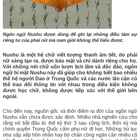
Ngôn ngữ Nushu được dùng để ghi lại những điều tâm sự 
riêng tư của phái nữ mà nam giới không thể hiểu được. 
Nushu là một hệ chữ viết tượng thanh âm tiết, do phái 
nữ sáng tạo ra, được bảo mật và chỉ dành riêng cho họ. 
Với những nét chữ uốn lượn lịch lãm và độc đáo, ngôn 
ngữ bí mật Nushu này đã giúp cho không biết bao nhiêu 
thế hệ người Dao ở Trung Quốc và các nước lân cận có 
thể trao đổi thông tin với nhau trong điều kiện không 
được học chữ, không được tiếp xúc với thế giới bên 
ngoài.
Cho đến nay, nguồn gốc và thời điểm ra đời của ngôn ngữ 
Nushu vẫn chưa được xác định. Nhiều nhà nghiên cứu cho 
rằng nó bắt đầu từ thế kỷ thứ 3 sau công lịch, 
thời kỳ mà 
chính quyền Trung Quốc cấm phụ nữ đi học. Những hủ tục 
như sắp xếp hôn nhân hay bó chân cũng ngăn cản nhiều cô 