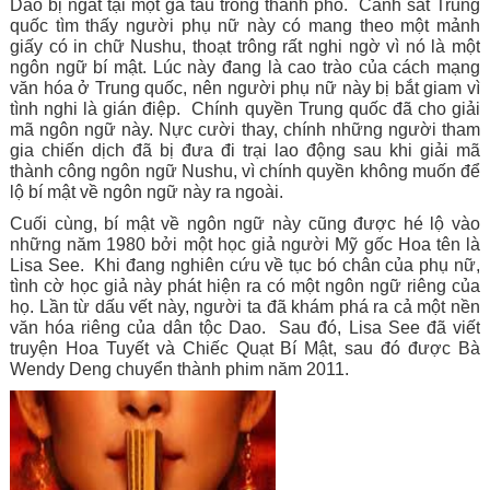
Dao bị ngất tại một ga tàu trong thành phố.  Cảnh sát Trung 
quốc tìm thấy người phụ nữ này có mang theo một mảnh 
giấy có in chữ Nushu, thoạt trông rất nghi ngờ vì nó là một 
ngôn ngữ bí mật. Lúc này đang là cao trào của cách mạng 
văn hóa ở Trung quốc, nên người phụ nữ này bị bắt giam vì 
tình nghi là gián điệp.  Chính quyền Trung quốc đã cho giải 
mã ngôn ngữ này. Nực cười thay, chính những người tham 
gia chiến dịch đã bị đưa đi trại lao động sau khi giải mã 
thành công ngôn ngữ Nushu, vì chính quyền không muốn để 
lộ bí mật về ngôn ngữ này ra ngoài.  
Cuối cùng, bí mật về ngôn ngữ này cũng được hé lộ vào 
những năm 1980 bởi một học giả người Mỹ gốc Hoa tên là 
Lisa See.  Khi đang nghiên cứu về tục bó chân của phụ nữ, 
tình cờ học giả này phát hiện ra có một ngôn ngữ riêng của 
họ. Lần từ dấu vết này, người ta đã khám phá ra cả một nền 
văn hóa riêng của dân tộc Dao.  Sau đó, Lisa See đã viết 
truyện Hoa Tuyết và Chiếc Quạt Bí Mật, sau đó được Bà 
Wendy Deng chuyển thành phim năm 2011.