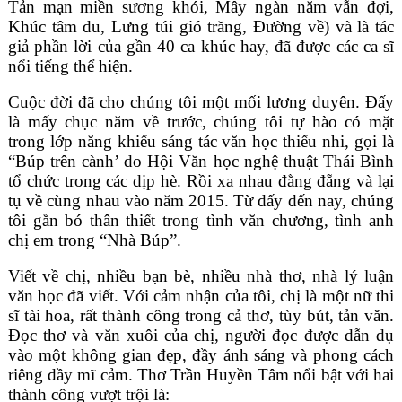
Tản mạn miền sương khói, Mây ngàn năm vẫn đợi,
Khúc tâm du, Lưng túi gió trăng, Đường về) và là tác
giả phần lời của gần 40 ca khúc hay, đã được các ca sĩ
nổi tiếng thể hiện.
Cuộc đời đã cho chúng tôi một mối lương duyên. Đấy
là mấy chục năm về trước, chúng tôi tự hào có mặt
trong lớp năng khiếu sáng tác văn học thiếu nhi, gọi là
“Búp trên cành’ do Hội Văn học nghệ thuật Thái Bình
tổ chức trong các dịp hè. Rồi xa nhau đằng đẵng và lại
tụ về cùng nhau vào năm 2015. Từ đấy đến nay, chúng
tôi gắn bó thân thiết trong tình văn chương, tình anh
chị em trong “Nhà Búp”.
Viết về chị, nhiều bạn bè, nhiều nhà thơ, nhà lý luận
văn học đã viết. Với cảm nhận của tôi, chị là một nữ thi
sĩ tài hoa, rất thành công trong cả thơ, tùy bút, tản văn.
Đọc thơ và văn xuôi của chị, người đọc được dẫn dụ
vào một không gian đẹp, đầy ánh sáng và phong cách
riêng đầy mĩ cảm. Thơ Trần Huyền Tâm nổi bật với hai
thành công vượt trội là: