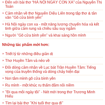
Đến với bài thơ “HÀ NỘI NGÀY CON XA” của Nguyễn Thị
Toán
Cảm nhận về thơ Nguyễn Diệu Liên trong tập thơ & tản
văn "Gõ cửa bình yên"
Hà Nội ngày con xa - một năng lượng chuyển hóa và kết
tinh giữa cảm rung và chiều sâu suy ngẫm
Người "Gõ cửa bình yên" và khai sáng hồn mình
Những tác phẩm mới hơn:
Triết lý từ những điều giản dị
Thơ Huyền Tâm và nẻo về
Đôi dòng cảm nhận về Lục bát Trần Huyền Tâm: Tiếng
vọng của truyền thống và dòng chảy hiện đại
Nơi tâm mình gõ cửa bình yên
Ru mình - một khúc ru thấm đẫm nỗi niềm
"Đi qua mỗi ngày tôi" - Nét mới trong thơ Trương Minh
Hiếu
Tìm lại bài thơ "Khi tuổi thơ qua đi"