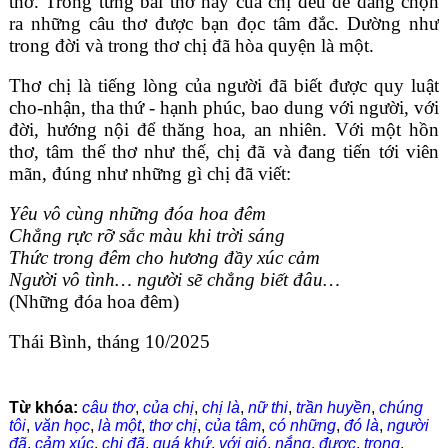
thơ. Trong từng bài thơ hay của chị đều dễ dàng chọn
ra những câu thơ được bạn đọc tâm đắc. Dường như
trong đời và trong thơ chị đã hòa quyện là một.
Thơ chị là tiếng lòng của người đã biết được quy luật
cho-nhận, tha thứ - hạnh phúc, bao dung với người, với
đời, hướng nội để thăng hoa, an nhiên. Với một hồn
thơ, tâm thế thơ như thế, chị đã và đang tiến tới viên
mãn, đúng như những gì chị đã viết:
Yêu vô cùng những đóa hoa đêm
Chẳng rực rỡ sắc màu khi trời sáng
Thức trong đêm cho hương đầy xúc cảm
Người vô tình… người sẽ chẳng biết đâu…
(Những đóa hoa đêm)
Thái Bình, tháng 10/2025
Từ khóa:
câu thơ
,
của chị
,
chị là
,
nữ thi
,
trần huyền
,
chúng
tôi
,
văn học
,
là một
,
thơ chị
,
của tâm
,
có những
,
đó là
,
người
đã
,
cảm xúc
,
chị đã
,
quá khứ
,
với gió
,
nắng
,
được
,
trong
,