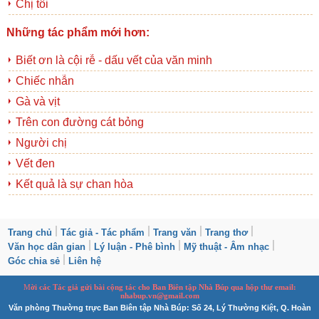
Chị tôi
Những tác phẩm mới hơn:
Biết ơn là cội rễ - dấu vết của văn minh
Chiếc nhẫn
Gà và vịt
Trên con đường cát bỏng
Người chị
Vết đen
Kết quả là sự chan hòa
Trang chủ
Tác giả - Tác phẩm
Trang văn
Trang thơ
Văn học dân gian
Lý luận - Phê bình
Mỹ thuật - Âm nhạc
Góc chia sẻ
Liên hệ
M
ời các Tác giả gửi bài
cộng tác
cho Ban
B
iên tập Nhà Búp qua hộp thư email:
nhabup.vn@gmail.com
Văn phòng Thường trực Ban Biên tập Nhà Búp: Số 24, Lý Thường Kiệt, Q. Hoàn