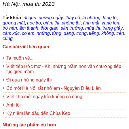
Hà Nội, mùa thi 2023
Từ khóa:
đi qua
,
những ngày
,
thầy cô
,
là những
,
lặng lẽ
,
gương mặt
,
học trò
,
giám thị
,
phòng thi
,
ánh mắt
,
vang lên
,
trở nên
,
âm thanh
,
thời gian
,
sân trường
,
mùa thi
,
trang giấy
,
cảm xúc
,
có em
,
những
,
từng
,
đang
,
trong
,
tiếng
,
không
,
trên
,
cũng
Các bài viết liên quan:
Ta muốn về...
Viết tiếp ước mơ - Khi những mầm non văn chương tiếp
tục gieo mầm
Đi qua những ngày thi
Có một Hà Nội rất nhớ em - Nguyễn Diệu Liên
Viết cho một ngày trời không có nắng
Anh tôi
Kỷ niệm lần đầu đến Chùa Keo
Những tác phẩm cũ hơn: