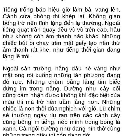
Tiếng trống báo hiệu giờ làm bài vang lên. 
Cánh cửa phòng thi khép lại. Không gian 
bỗng trở nên tĩnh lặng đến lạ thường. Ngoài 
tiếng quạt trần quay đều vù vù trên cao, hầu 
như không còn âm thanh nào khác. Những 
chiếc bút bi chạy trên mặt giấy tạo nên thứ 
âm thanh rất khẽ, như tiếng thời gian đang 
lặng lẽ trôi.
Ngoài sân trường, nắng đầu hè vàng như 
mật ong rót xuống những tán phượng đang 
đỏ rực. Những chùm bằng lăng tím biếc 
đứng im trong nắng. Dường như cây cối 
cũng cảm nhận được không khí đặc biệt của 
mùa thi mà trở nên trầm lắng hơn. Những 
chiếc lá non thôi đùa nghịch với gió. Lũ chim 
sẻ thường ngày ríu ran trên các cành cây 
cũng bỗng im tiếng, nép mình trong bóng lá 
xanh. Cả ngôi trường như đang nín thở cùng 
những trang giấy thi còn dang dở.