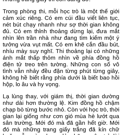
Trong phòng thi, mỗi học trò là một thế giới 
cảm xúc riêng. Có em cúi đầu viết liên tục, 
nét bút chạy nhanh như sợ thời gian không 
đủ. Có em thỉnh thoảng dừng lại, đưa mắt 
nhìn lên trần nhà như đang tìm kiếm một ý 
tưởng vừa vụt mất. Có em khẽ cắn đầu bút, 
nhíu mày suy nghĩ. Thi thoảng lại có những 
ánh mắt thấp thỏm nhìn về phía đồng hồ 
điện tử treo trên tường. Những con số vô 
tình vẫn nhảy đều đặn từng phút từng giây, 
không hề biết rằng phía dưới là biết bao hồi 
hộp, lo âu và hy vọng.
Lạ lùng thay, với giám thị, thời gian dường 
như dài hơn thường lệ. Kim đồng hồ chậm 
chạp bò từng bước nhỏ. Còn với học trò, thời 
gian lại giống như cơn gió mùa hè lướt qua 
sân trường. Mới đó mà đã gần hết giờ. Mới 
đó mà những trang giấy trắng đã kín chữ 