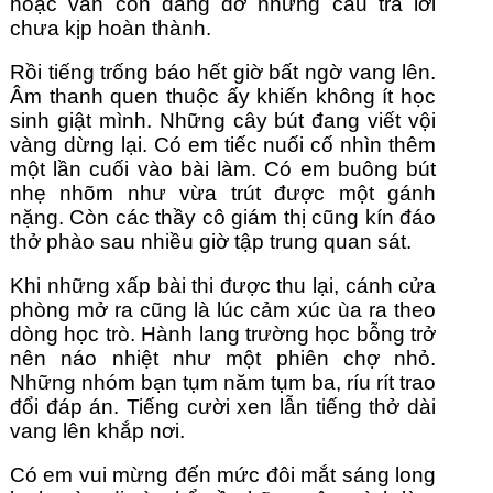
hoặc vẫn còn dang dở những câu trả lời 
chưa kịp hoàn thành.
Rồi tiếng trống báo hết giờ bất ngờ vang lên. 
Âm thanh quen thuộc ấy khiến không ít học 
sinh giật mình. Những cây bút đang viết vội 
vàng dừng lại. Có em tiếc nuối cố nhìn thêm 
một lần cuối vào bài làm. Có em buông bút 
nhẹ nhõm như vừa trút được một gánh 
nặng. Còn các thầy cô giám thị cũng kín đáo 
thở phào sau nhiều giờ tập trung quan sát.
Khi những xấp bài thi được thu lại, cánh cửa 
phòng mở ra cũng là lúc cảm xúc ùa ra theo 
dòng học trò. Hành lang trường học bỗng trở 
nên náo nhiệt như một phiên chợ nhỏ. 
Những nhóm bạn tụm năm tụm ba, ríu rít trao 
đổi đáp án. Tiếng cười xen lẫn tiếng thở dài 
vang lên khắp nơi.
Có em vui mừng đến mức đôi mắt sáng long 