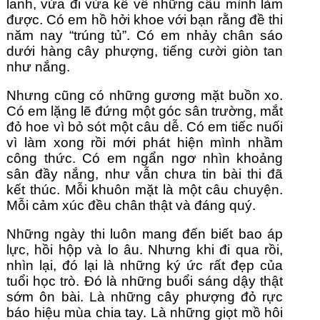
lanh, vừa đi vừa kể về những câu mình làm 
được. Có em hồ hởi khoe với bạn rằng đề thi 
năm nay “trúng tủ”. Có em nhảy chân sáo 
dưới hàng cây phượng, tiếng cười giòn tan 
như nắng.
Nhưng cũng có những gương mặt buồn xo. 
Có em lặng lẽ đứng một góc sân trường, mắt 
đỏ hoe vì bỏ sót một câu dễ. Có em tiếc nuối 
vì làm xong rồi mới phát hiện mình nhầm 
công thức. Có em ngẩn ngơ nhìn khoảng 
sân đầy nắng, như vẫn chưa tin bài thi đã 
kết thúc. Mỗi khuôn mặt là một câu chuyện. 
Mỗi cảm xúc đều chân thật và đáng quý.
Những ngày thi luôn mang đến biết bao áp 
lực, hồi hộp và lo âu. Nhưng khi đi qua rồi, 
nhìn lại, đó lại là những ký ức rất đẹp của 
tuổi học trò. Đó là những buổi sáng dậy thật 
sớm ôn bài. Là những cây phượng đỏ rực 
báo hiệu mùa chia tay. Là những giọt mồ hôi 