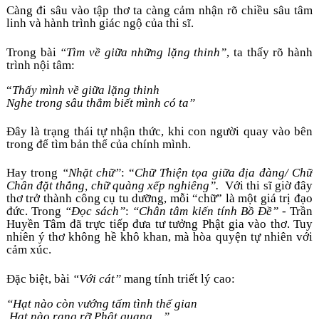
Càng đi sâu vào tập thơ ta càng cảm nhận rõ chiều sâu tâm 
linh và hành trình giác ngộ của thi sĩ. 
Trong bài 
“Tìm về giữa những lặng thinh”
, ta thấy rõ hành 
trình nội tâm: 
“
Thấy mình về giữa lặng thinh
Nghe trong sâu thẳm biết mình có ta”
Đây là trạng thái tự nhận thức, khi con người quay vào bên 
trong để tìm bản thể của chính mình. 
Hay trong 
“Nhặt chữ”
: “
Chữ Thiện tọa giữa địa đàng/
Chữ 
Chân đặt thẳng, chữ quàng xếp nghiêng”.  
Với thi sĩ giờ đây 
thơ trở thành công cụ tu dưỡng, mỗi “chữ” là một giá trị đạo 
đức. Trong 
“Đọc sách”
: 
“Chân tâm kiến tính Bồ Đề”
 - Trần 
Huyền Tâm đã trực tiếp đưa tư tưởng Phật gia vào thơ. Tuy 
nhiên ý thơ không hề khô khan, mà hòa quyện tự nhiên với 
cảm xúc. 
Đặc biệt, bài 
“Với cát”
 mang tính triết lý cao: 
“Hạt nào còn vướng tấm tình thế gian
 Hạt nào rạng rỡ Phật quang…”
.