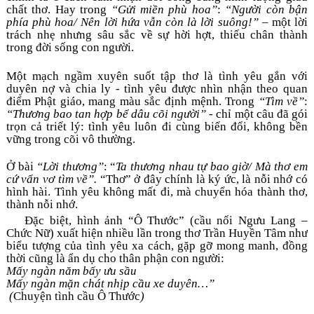
chất thơ. Hay trong 
“Gửi miền phù hoa”
: 
“Người còn bận 
phía phù hoa/ Nên lời hứa vẫn còn là lời suông!”
 – một lời 
trách nhẹ nhưng sâu sắc về sự hời hợt, thiếu chân thành 
trong đời sống con người. 
Một mạch ngầm xuyên suốt tập thơ là tình yêu gắn với 
duyên nợ và chia ly - tình yêu được nhìn nhận theo quan 
điểm Phật giáo, mang màu sắc định mệnh. Trong 
“Tìm về”
: 
“Thương bao tan hợp bể dâu cõi người”
 - chỉ một câu đã gói 
trọn cả triết lý: tình yêu luôn đi cùng biến đổi, không bền 
vững trong cõi vô thường. 
Ở bài 
“Lời thương”
: “
Ta thương nhau tự bao giờ/
Mà thơ em 
cứ vẩn vơ tìm về”.
 “Thơ” ở đây chính là ký ức, là nỗi nhớ có 
hình hài. Tình yêu không mất đi, mà chuyển hóa thành thơ, 
thành nỗi nhớ. 
Đặc biệt, hình ảnh “Ô Thước” (cầu nối Ngưu Lang – 
Chức Nữ) xuất hiện nhiều lần trong thơ Trần Huyền Tâm như 
biểu tượng của tình yêu xa cách, gặp gỡ mong manh, đồng 
thời cũng là ẩn dụ cho thân phận con người: 
Mấy ngàn năm bấy ưu sầu
Mấy ngàn mặn chát nhịp cầu xe duyên…”
 (
Chuyện tình cầu Ô Thước
)