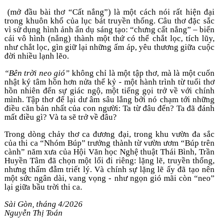
 (mở đầu bài thơ “Cất nắng”) là một cách nói rất hiện đại 
trong khuôn khổ của lục bát truyền thống. Câu thơ đặc sắc 
vì sử dụng hình ảnh ẩn dụ sáng tạo: “chưng cất nắng” – biến 
cái vô hình (nắng) thành một thứ có thể chắt lọc, tích lũy, 
như chắt lọc, gìn giữ lại những ấm áp, yêu thương giữa cuộc 
đời nhiều lạnh lẽo.
“Bên trời neo gió”
 không chỉ là một tập thơ, mà là một cuốn 
nhật ký tâm hồn hơn nửa thế kỷ - một hành trình từ tuổi thơ 
hồn nhiên đến sự giác ngộ, một tiếng gọi trở về với chính 
mình. Tập thơ để lại dư âm sâu lắng bởi nó chạm tới những 
điều căn bản nhất của con người: Ta từ đâu đến? Ta đã đánh 
mất điều gì? Và ta sẽ trở về đâu? 
Trong dòng chảy thơ ca đương đại, trong khu vườn đa sắc 
của thi ca “Nhóm Búp” trưởng thành từ vườn ươm “Búp trên 
cành” năm xưa của Hội Văn học Nghệ thuật Thái Bình, Trần 
Huyền Tâm đã chọn một lối đi riêng: lặng lẽ, truyền thống, 
nhưng thấm đẫm triết lý. Và chính sự lặng lẽ ấy đã tạo nên 
một sức ngân dài, vang vọng - như ngọn gió mãi còn “neo” 
lại giữa bầu trời thi ca.
Sài Gòn, tháng 4/2026
Nguyễn Thị Toán