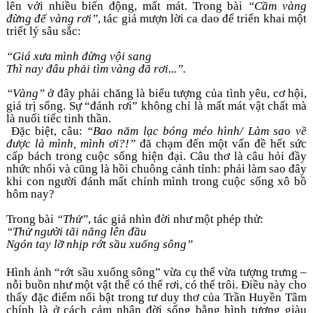
lên với nhiều biến động, mất mát. Trong bài 
“Cầm vàng 
đừng để vàng rơi”
, tác giả mượn lời ca dao để triển khai một 
triết lý sâu sắc: 
“Giá xưa mình đừng vội sang
Thì nay đâu phải tìm vàng đã rơi...”.
“Vàng”
 ở đây phải chăng là biểu tượng của tình yêu, cơ hội, 
giá trị sống. Sự “đánh rơi” không chỉ là mất mát vật chất mà 
là nuối tiếc tinh thần.
 Đặc biệt, câu: 
“Bao năm lạc bóng méo hình/ Làm sao về 
được là mình, mình ơi?!”
 đã chạm đến một vấn đề hết sức 
cấp bách trong cuộc sống hiện đại. Câu thơ là câu hỏi đầy 
nhức nhối và cũng là hồi chuông cảnh tỉnh: phải làm sao đây 
khi con người đánh mất chính mình trong cuộc sống xô bồ 
hôm nay? 
Trong bài 
“Thử”
, tác giả nhìn đời như một phép thử: 
“Thử người tãi nắng lên đầu
Ngón tay lỡ nhịp rớt sầu xuống sông”
Hình ảnh “rớt sầu xuống sông” vừa cụ thể vừa tượng trưng – 
nỗi buồn như một vật thể có thể rơi, có thể trôi. Điều này cho 
thấy đặc điểm nổi bật trong tư duy thơ của Trần Huyền Tâm 
chính là ở cách cảm nhận đời sống bằng hình tượng giàu 