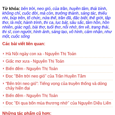
Từ khóa:
bên trời
,
neo gió
,
của trần
,
huyền tâm
,
thái bình
,
không chỉ
,
cuộc đời
,
mà còn
,
trưởng thành
,
sáng tác
,
thiếu
nhi
,
búp trên
,
tổ chức
,
nửa thế
,
trần đã
,
đặc biệt
,
thế giới
,
tập
thơ
,
là một
,
hành trình
,
thi ca
,
lục bát
,
sâu sắc
,
tâm hồn
,
hồn
nhiên
,
giác ngộ
,
bài thơ
,
tuổi thơ
,
nỗi nhớ
,
tìm về
,
trạng thái
,
thi sĩ
,
con người
,
hình ảnh
,
sáng tạo
,
vô hình
,
cảm nhận
,
như
một
,
cuộc sống
Các bài viết liên quan:
Hà Nội ngày con xa - Nguyễn Thị Toán
Giấc mơ xưa - Nguyễn Thị Toán
Biển đêm - Nguyễn Thị Toán
Đọc "Bên trời neo gió" của Trần Huyền Tâm
“Bên trời neo gió”: Tiếng vọng của truyền thống và dòng
chảy hiện đại
Biển đêm - Nguyễn Thị Toán
Đọc "Đi qua bốn mùa thương nhớ" của Nguyễn Diệu Liên
Những tác phẩm cũ hơn: