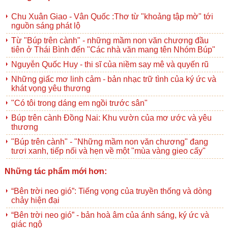
Chu Xuân Giao - Vân Quốc :Thơ từ "khoảng tập mờ" tới
nguồn sáng phát lộ
Từ "Búp trên cành" - những mầm non văn chương đầu
tiên ở Thái Bình đến "Các nhà văn mang tên Nhóm Búp"
Nguyễn Quốc Huy - thi sĩ của niềm say mê và quyến rũ
Những giấc mơ linh cảm - bản nhạc trữ tình của ký ức và
khát vọng yêu thương
"Có tôi trong dáng em ngồi trước sân"
Búp trên cành Đồng Nai: Khu vườn của mơ ước và yêu
thương
"Búp trên cành" - "Những mầm non văn chương" đang
tươi xanh, tiếp nối và hẹn về một "mùa vàng gieo cấy"
Những tác phẩm mới hơn:
“Bên trời neo gió”: Tiếng vọng của truyền thống và dòng
chảy hiện đại
“Bên trời neo gió” - bản hoà âm của ánh sáng, ký ức và
giác ngộ