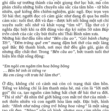
ghi dấu sự trưởng thành của một giọng thơ lục bát, mà còn 
phản chiếu những biến chuyển sâu sắc của tâm hồn - từ hồn 
nhiên, quê kiểng đến chiêm nghiệm, giác ngộ. Đọc trọn vẹn 
50 bài thơ, người đọc có cảm giác như đang đi qua ba miền 
cảm xúc: tuổi thơ, đời và đạo - được kết nối bằng một sợi chỉ 
xuyên suốt: nỗi nhớ và khát vọng “tìm về”. Tập thơ có ý 
nghĩa đặc biệt khi ra đời đúng vào dịp kỷ niệm 50 năm 
Búp 
trên cành
 của các cây bút thiếu nhi Thái Bình năm xưa.
Những bài thơ đầu tiên như 
“Bên cầu ao”
, 
“Gói bánh chưng 
Tết”
, 
“Đêm trăng quê em”
 mang đậm hơi thở của một làng 
quê Bắc Bộ thanh bình, nơi mọi thứ đều gần gũi, giản dị 
nhưng đầy chất thơ. Trong 
“Bên cầu ao”
, bức tranh tuổi thơ 
hiện lên thật sống động: 
“Em ngồi em ngắm tím hoa bồng bồng
 … Bốn bề inh ỏi tiếng ve
 Rủ em cùng với trưa hè làm thơ”.
Ở đây, không chỉ có cảnh mà còn có trạng thái tâm hồn. 
Tiếng ve không chỉ là âm thanh mùa hè, mà còn là “lời mời 
gọi” thi ca, tạo nguồn cảm hứng bất chợt để bài thơ ra đời. 
“Thi sĩ nhí” đã nhìn thế giới bằng con mắt trẻ thơ của mình - 
nơi thiên nhiên và con người hòa làm một. Đặc biệt, hình 
ảnh: 
“Hình như nắng cũng trổ bông hoa vàng”
 là một sáng 
tạo rất đẹp. 
“Nắng”
 vốn vô hình, nhưng qua cảm nhận của 