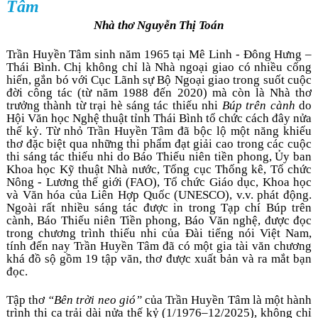
Tâm
Nhà thơ Nguyễn Thị Toán
Trần Huyền Tâm sinh năm 1965 tại Mê Linh - Đông Hưng – 
Thái Bình. Chị không chỉ là Nhà ngoại giao có nhiều cống 
hiến, gắn bó với Cục Lãnh sự Bộ Ngoại giao trong suốt cuộc 
đời công tác (từ năm 1988 đến 2020) mà còn là Nhà thơ 
trưởng thành từ trại hè sáng tác thiếu nhi 
Búp trên cành
 do 
Hội Văn học Nghệ thuật tỉnh Thái Bình tổ chức cách đây nửa 
thế kỷ. Từ nhỏ Trần Huyền Tâm đã bộc lộ một năng khiếu 
thơ đặc biệt qua những thi phẩm đạt giải cao trong các cuộc 
thi sáng tác thiếu nhi do Báo Thiếu niên tiền phong, Ủy ban 
Khoa học Kỹ thuật Nhà nước, Tổng cục Thống kê, Tổ chức 
Nông - Lương thế giới (FAO), Tổ chức Giáo dục, Khoa học 
và Văn hóa của Liên Hợp Quốc (UNESCO), v.v. phát động. 
Ngoài rất nhiều sáng tác được in trong Tạp chí Búp trên 
cành, Báo Thiếu niên Tiền phong, Báo Văn nghệ, được đọc 
trong chương trình thiếu nhi của Đài tiếng nói Việt Nam, 
tính đến nay Trần Huyền Tâm đã có một gia tài văn chương 
khá đồ sộ gồm 19 tập văn, thơ được xuất bản và ra mắt bạn 
đọc. 
Tập thơ 
“Bên trời neo gió”
 của Trần Huyền Tâm là một hành 
trình thi ca trải dài nửa thế kỷ (1/1976–12/2025), không chỉ 