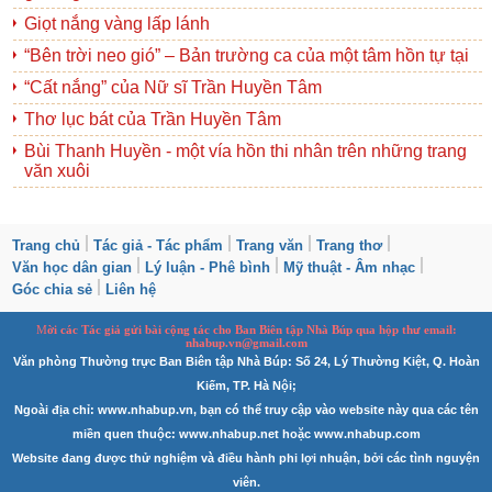
Giọt nắng vàng lấp lánh
“Bên trời neo gió” – Bản trường ca của một tâm hồn tự tại
“Cất nắng” của Nữ sĩ Trần Huyền Tâm
Thơ lục bát của Trần Huyền Tâm
Bùi Thanh Huyền - một vía hồn thi nhân trên những trang
văn xuôi
Trang chủ
Tác giả - Tác phẩm
Trang văn
Trang thơ
Văn học dân gian
Lý luận - Phê bình
Mỹ thuật - Âm nhạc
Góc chia sẻ
Liên hệ
M
ời các Tác giả gửi bài
cộng tác
cho Ban
B
iên tập Nhà Búp qua hộp thư email:
nhabup.vn@gmail.com
Văn phòng Thường trực Ban Biên tập Nhà Búp: Số 24, Lý Thường Kiệt, Q. Hoàn
Kiếm, TP. Hà Nội;
Ngoài địa chỉ: www.nhabup.vn, bạn có thể truy cập vào website này qua các tên
miền quen thuộc: www.nhabup.net hoặc www.nhabup.com
Website đang được thử nghiệm và điều hành phi lợi nhuận, bởi các tình nguyện
viên.