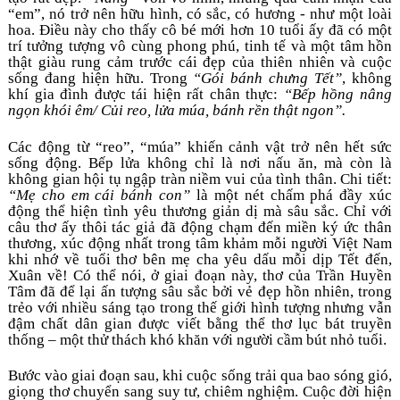
“em”, nó trở nên hữu hình, có sắc, có hương - như một loài 
hoa. Điều này cho thấy cô bé mới hơn 10 tuổi ấy đã có một 
trí tưởng tượng vô cùng phong phú, tinh tế và một tâm hồn 
thật giàu rung cảm trước cái đẹp của thiên nhiên và cuộc 
sống đang hiện hữu. Trong 
“Gói bánh chưng Tết”
, không 
khí gia đình được tái hiện rất chân thực: 
“Bếp hồng nâng 
ngọn khói êm/ Củi reo, lửa múa, bánh rền thật ngon”.
Các động từ “reo”, “múa” khiến cảnh vật trở nên hết sức 
sống động. Bếp lửa không chỉ là nơi nấu ăn, mà còn là 
không gian hội tụ ngập tràn niềm vui của tình thân. Chi tiết: 
“Mẹ cho em cái bánh con”
 là một nét chấm phá đầy xúc 
động thể hiện tình yêu thương giản dị mà sâu sắc. Chỉ với 
câu thơ ấy thôi tác giả đã động chạm đến miền ký ức thân 
thương, xúc động nhất trong tâm khảm mỗi người Việt Nam 
khi nhớ về tuổi thơ bên mẹ cha yêu dấu mỗi dịp Tết đến, 
Xuân về! Có thể nói, ở giai đoạn này, thơ của Trần Huyền 
Tâm đã để lại ấn tượng sâu sắc bởi vẻ đẹp hồn nhiên, trong 
trẻo với nhiều sáng tạo trong thế giới hình tượng nhưng vẫn 
đậm chất dân gian được viết bằng thể thơ lục bát truyền 
thống – một thử thách khó khăn với người cầm bút nhỏ tuổi. 
Bước vào giai đoạn sau, khi cuộc sống trải qua bao sóng gió, 
giọng thơ chuyển sang suy tư, chiêm nghiệm. Cuộc đời hiện 