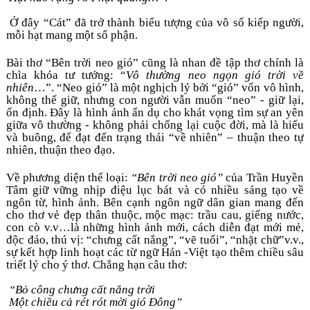
 Ở đây “Cát” đã trở thành biểu tượng của vô số kiếp người, 
mỗi hạt mang một số phận.
Bài thơ “Bên trời neo gió” cũng là nhan đề tập thơ chính là 
chìa khóa tư tưởng: “
Vô thường neo ngọn gió trời về 
nhiên
…”. “Neo gió” là một nghịch lý bởi “gió” vốn vô hình, 
không thể giữ, nhưng con người vẫn muốn “neo” - giữ lại, 
ổn định. Đây là hình ảnh ẩn dụ cho khát vọng tìm sự an yên 
giữa vô thường - không phải chống lại cuộc đời, mà là hiểu 
và buông, để đạt đến trạng thái “về nhiên” – thuận theo tự 
nhiên, thuận theo đạo.
Về phương diện thể loại: 
“Bên trời neo gió”
 của Trần Huyền 
Tâm giữ vững nhịp điệu lục bát và có nhiều sáng tạo về 
ngôn từ, hình ảnh. Bên cạnh ngôn ngữ dân gian mang đến 
cho thơ vẻ đẹp thân thuộc, mộc mạc: trầu cau, giếng nước, 
con cò v.v…là những hình ảnh mới, cách diễn đạt mới mẻ, 
độc đáo, thú vị: “chưng cất nắng”, “vẽ tuổi”, “nhặt chữ”v.v., 
sự kết hợp linh hoạt các từ ngữ Hán -Việt tạo thêm chiều sâu 
triết lý cho ý thơ. Chẳng hạn câu thơ:
 “Bỏ công chưng cất nắng trời
 Một chiều cả rét rót mời gió Đông”