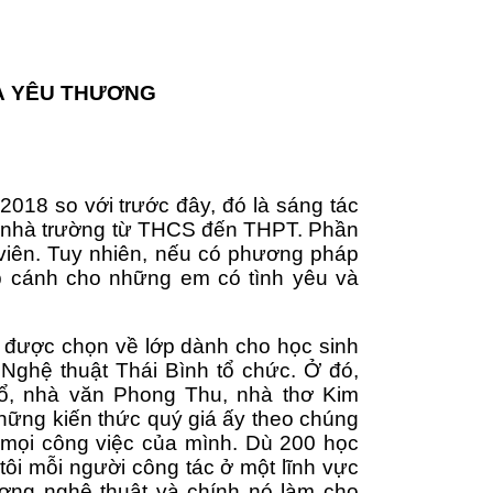
À YÊU THƯƠNG
2018 so với trước đây, đó là sáng tác 
g nhà trường từ THCS đến THPT. Phần 
 viên. Tuy nhiên, nếu có phương pháp 
p cánh cho những em có tình yêu và 
ôi được chọn về lớp dành cho học sinh 
Nghệ thuật Thái Bình tổ chức. Ở đó, 
ổ, nhà văn Phong Thu, nhà thơ Kim 
hững kiến thức quý giá ấy theo chúng 
g mọi công việc của mình. Dù 200 học 
ôi mỗi người công tác ở một lĩnh vực 
ng nghệ thuật và chính nó làm cho 