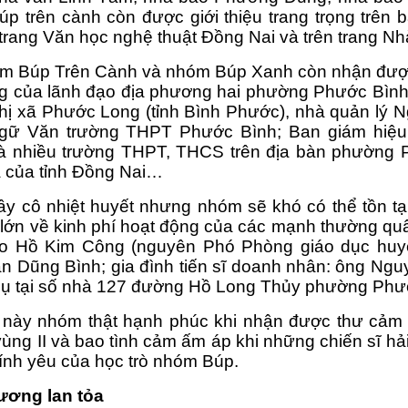
úp trên cành còn được giới thiệu trang trọng trên 
 trang Văn học nghệ thuật Đồng Nai và trên trang Nh
óm Búp Trên Cành và nhóm Búp Xanh còn nhận được s
g của lãnh đạo địa phương hai phường Phước Bình
thị xã Phước Long (tỉnh Bình Phước), nhà quản lý N
gữ Văn trường THPT Phước Bình; Ban giám hiệu 
 nhiều trường THPT, THCS trên địa bàn phường 
 của tỉnh Đồng Nai…
ầy cô nhiệt huyết nhưng nhóm sẽ khó có thể tồn tại
 lớn về kinh phí hoạt động của các mạnh thường quân
áo Hồ Kim Công (nguyên Phó Phòng giáo dục huyệ
n Dũng Bình; gia đình tiến sĩ doanh nhân: ông Ng
gụ tại số nhà 127 đường Hồ Long Thủy phường Phướ
này nhóm thật hạnh phúc khi nhận được thư cảm ơ
ùng II và bao tình cảm ấm áp khi những chiến sĩ hả
ính yêu của học trò nhóm Búp.
ương lan tỏa