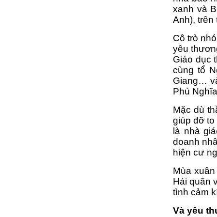
xanh và B
Anh), trên
Cô trò nh
yêu thươn
Giáo dục 
cùng tổ N
Giang… và
Phú Nghĩa
Mặc dù th
giúp đỡ to
là nhà gi
doanh nhâ
hiện cư n
Mùa xuân 
Hải quân v
tình cảm k
Và yêu th