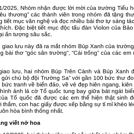
1/2025, Nhóm nhận được lời mời của trường Tiểu họ
yêu thương” các thành viên trong nhóm đã tặng thư
 tiết mục văn nghệ và đọc nhiều bài thơ tự sáng tác
hích. Đặc biệt tiết mục độc tấu đàn Violon của Bảo 
ại ấn tượng sâu sắc.
i giao lưu này đã ra mắt nhóm Búp Xanh của trườn
 bài thơ “góc sân trường”, “Cái trống” của các em
giao lưu, hai nhóm Búp Trên Cành và Búp Xanh 
gửi chú bộ đội Trường Sa” với gần 100 bức thư đon
bức tranh về biển đảo, về vẻ đẹp hiên ngang, kiên 
 hình ảnh lá cờ Tổ quốc tung bay giữa bát ngát biể
của Tổ quốc đã được các em thể hiện thật sinh đ
i thắm, con hạc giấy được xếp bằng sự tỉ mỉ khéo l
uôn hòa bình thống nhất.
ng viết nở hoa