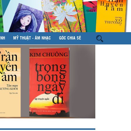
ÌNH
MỸ THUẬT - ÂM NHẠC
GÓC CHIA SẺ