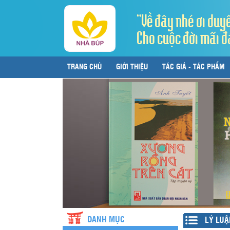
"Về đây nhé ơi duy
Cho cuộc đời mãi đ
TRANG CHỦ
GIỚI THIỆU
TÁC GIẢ - TÁC PHẨM
LIÊN HỆ
DANH MỤC
LÝ LUẬ