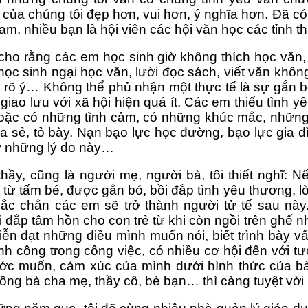
của chúng tôi đẹp hơn, vui hơn, ý nghĩa hơn. Đã có 
am, nhiều bạn là hội viên các hội văn học các tỉnh th
cho rằng các em học sinh giờ không thích học văn, 
 học sinh ngại học văn, lười đọc sách, viết văn khôn
 rõ ý… Không thể phủ nhận một thực tế là sự gắn bó
giao lưu với xã hội hiện quá ít. Các em thiếu tình y
oặc có những tình cảm, có những khúc mắc, những kh
a sẻ, tỏ bày. Nạn bạo lực học đường, bạo lực gia đì
ừ những lý do này… 
hầy, cũng là người mẹ, người bà, tôi thiết nghĩ: 
từ tấm bé, được gắn bó, bồi đắp tình yêu thương, lò
hắc chắn các em sẽ trở thành người tử tế sau này
 đắp tâm hồn cho con trẻ từ khi còn ngồi trên ghế n
diễn đạt những điều mình muốn nói, biết trình bày v
nh công trong công việc, có nhiều cơ hội đến với tương
ớc muốn, cảm xúc của mình dưới hình thức của bài t
 ông bà cha mẹ, thầy cô, bè bạn… thì càng tuyệt vờ