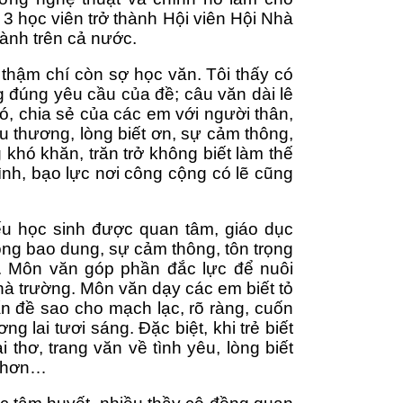
3 học viên trở thành Hội viên Hội Nhà 
ành trên 
cả nước. 
thậm chí còn sợ học văn. Tôi thấy có 
g đúng yêu cầu của đề; câu văn dài lê 
, chia sẻ của các em với người thân, 
êu thương, lòng biết ơn, sự cảm thông, 
ó khăn, trăn trở không biết làm thế 
nh, bạo lực nơi công cộng có lẽ cũng 
Nếu học sinh được quan tâm, giáo dục 
ng bao dung, sự cảm thông, tôn trọng 
. Môn văn góp phần đắc lực để nuôi 
hà trường. Môn văn dạy các em biết tỏ 
ấn đề sao cho mạch lạc, rõ ràng, cuốn 
 lai tươi sáng. Đặc biệt, khi trẻ biết 
hơ, trang văn về tình yêu, lòng biết 
i hơn…