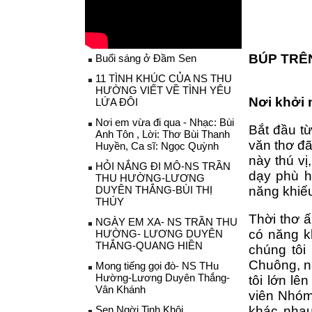
BÚP TRÊ
Buổi sáng ở Đầm Sen
11 TÌNH KHÚC CỦA NS THU
HƯỜNG VIẾT VỀ TÌNH YÊU
Nơi khởi
LỨA ĐÔI
Nơi em vừa đi qua - Nhạc: Bùi
Bắt đầu từ
Anh Tôn , Lời: Thơ Bùi Thanh
văn thơ đ
Huyền, Ca sĩ: Ngọc Quỳnh
này thú vị
HỎI NẮNG ĐI MÔ-NS TRẦN
dạy phù h
THU HƯỜNG-LƯƠNG
DUYÊN THẮNG-BÙI THỊ
năng khiế
THÚY
Thời thơ ấ
NGÀY EM XA- NS TRẦN THU
có năng k
HƯỜNG- LƯƠNG DUYÊN
THẮNG-QUANG HIỀN
chúng tôi
Chuông, nh
Mong tiếng gọi đò- NS THu
Hường-Lương Duyên Thắng-
tôi lớn lê
Vân Khánh
viên Nhóm 
Sen Ngời Tinh Khôi
khác nhau