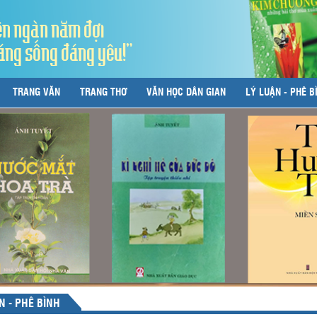
ên ngàn năm đợi
áng sống đáng yêu!"
TRANG VĂN
TRANG THƠ
VĂN HỌC DÂN GIAN
LÝ LUẬN - PHÊ B
N - PHÊ BÌNH