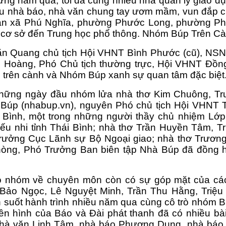
ững năm qua, tôi đã cùng nhiều nhà quản lý giáo dụ
ều nhà báo, nhà văn chung tay ươm mầm, vun đắp c
bàn xã Phú Nghĩa, phường Phước Long, phường Phư
 cơ sở đến Trung học phổ thông. Nhóm Búp Trên Càn
n Quang chủ tịch Hội VHNT Bình Phước (cũ), NSN
Hoàng, Phó Chủ tịch thường trực, Hội VHNT Đồng 
trên cành và Nhóm Búp xanh sự quan tâm đặc biệt
hững ngày đầu nhóm lửa nhà thơ Kim Chuông, Trư
 Búp (nhabup.vn), nguyên Phó chủ tịch Hội VHNT T
 Bình, một trong những người thầy chủ nhiệm Lớp
iếu nhi tỉnh Thái Bình; nhà thơ Trần Huyền Tâm, 
rưởng Cục Lãnh sự Bộ Ngoại giao; nhà thơ Trương
hòng, Phó Trưởng Ban biên tập Nhà Búp đã đồng h
o nhóm về chuyên môn còn có sự góp mặt của các 
Bảo Ngọc, Lê Nguyệt Minh, Trần Thu Hằng, Triệu
 suốt hành trình nhiều năm qua cùng cô trò nhóm Bú
yền hình của Báo và Đài phát thanh đã có nhiều bài
hà văn Linh Tâm, nhà báo Phương Dung, nhà báo 