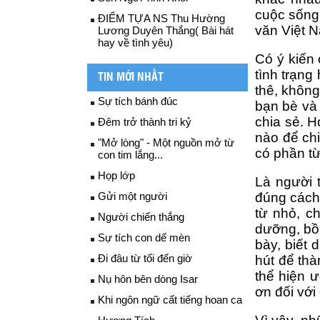
cuộc sống 
ĐIỂM TỰA NS Thu Hường
văn Việt N
Lương Duyên Thắng( Bài hát
hay về tình yêu)
Có ý kiến 
tình trạng
TIN MỚI NHẤT
thê, không
Sự tích bánh đúc
bạn bè và 
chia sẻ. 
H
Đêm trở thành tri kỷ
nào để chi
"Mở lòng" - Một nguồn mở từ
có phần t
con tim lắng...
Họp lớp
Là người t
Gửi một người
đúng cách 
từ nhỏ, c
Người chiến thắng
dưỡng, bồi
Sự tích con dế mèn
bày, biết 
Đi đâu từ tối đến giờ
hút để thà
thể hiện ư
Nụ hôn bên dòng Isar
ơn đối với
Khi ngôn ngữ cất tiếng hoan ca