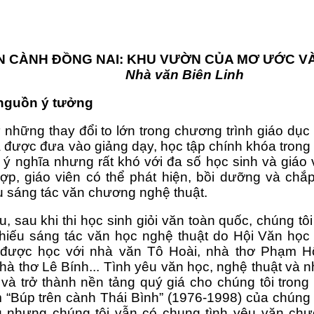
N CÀNH ĐỒNG NAI: KHU VƯỜN CỦA MƠ ƯỚC V
 Nhà văn Biên Linh
 nguồn ý tưởng
 những thay đổi to lớn trong chương trình giáo dục 
ã được đưa vào giảng dạy, học tập chính khóa tron
, ý nghĩa nhưng rất khó với đa số học sinh và giáo
ợp, giáo viên có thể phát hiện, bồi dưỡng và chắ
u sáng tác văn chương nghệ thuật.
u, sau khi thi học sinh giỏi văn toàn quốc, chúng t
hiếu sáng tác văn học nghệ thuật do Hội Văn học 
 được học với nhà văn Tô Hoài, nhà thơ Phạm H
à thơ Lê Bính... Tình yêu văn học, nghệ thuật và n
n và trở thành nền tảng quý giá cho chúng tôi tron
“Búp trên cành Thái Bình” (1976-1998) của chúng t
 nhưng chúng tôi vẫn có chung tình yêu văn chươ