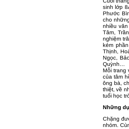
Cuối thán
sinh lớp 
Phước Bìn
cho những 
nhiều văn
Tâm, Trần
nghiệm tr
kém phần 
Thịnh, Ho
Ngọc, Bảo
Quỳnh…
Mỗi trang 
của tâm hồ
ông bà, ch
thiệt, về 
tuổi học tr
Những dự 
Chặng đườ
nhóm. Cùn