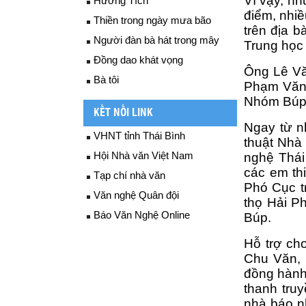
Vì vậy, nh
Hương Tích
điểm, nhi
Thiền trong ngày mưa bão
trên địa 
Người đàn bà hát trong mây
Trung học
Đồng dao khát vọng
Ông Lê Vă
Bà tôi
Phạm Văn 
Nhóm Búp 
KẾT NỐI LINK
Ngay từ n
VHNT tỉnh Thái Bình
thuật Nhà
Hội Nhà văn Việt Nam
nghệ Thái
các em th
Tạp chí nhà văn
Phó Cục t
Văn nghệ Quân đội
thọ Hải P
Báo Văn Nghệ Online
Búp. 
Hỗ trợ ch
Chu Văn, 
đồng hành
thanh tru
nhà báo n