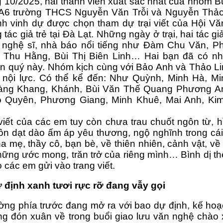
g 10/2025, hai thành viên xuất sắc nhất của nhóm 
8A6 trường THCS Nguyễn Văn Trỗi và Nguyễn Thảo 
h vinh dự được chọn tham dự trại viết của Hội Vă
tác giả trẻ tại Đà Lạt. Những ngày ở trại, hai tác gi
 nghệ sĩ, nhà báo nổi tiếng như Đàm Chu Văn, 
 Thu Hằng, Bùi Thị Biên Linh… Hai bạn đã có nhữn
ân quý này. Nhóm kịch cùng với Bảo Anh và Thảo Li
nội lực. Có thể kể đến: Như Quỳnh, Minh Hà, Min
àng Khang, Khánh, Bùi Văn Thế Quang Phương An
 Quyên, Phương Giang, Minh Khuê, Mai Anh, Kim
viết của các em tuy còn chưa trau chuốt ngôn từ, hì
n dạt dào ấm áp yêu thương, ngộ nghĩnh trong cái c
a mẹ, thầy cô, bạn bè, về thiên nhiên, cảnh vật, v
những ước mong, trăn trở của riêng mình… Bình dị thế
ò các em gửi vào trang viết.
định xanh tươi rực rỡ đang vẫy gọi
ng phía trước đang mở ra với bao dự định, kế hoạc
g đón xuân về trong buổi giao lưu văn nghệ chào 