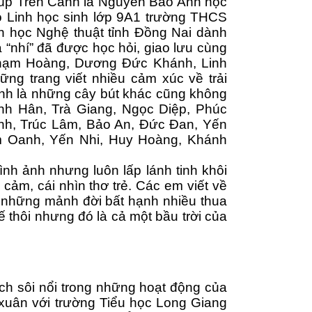
Búp Trên Cành là Nguyễn Bảo Anh học 
Linh học sinh lớp 9A1 trường THCS 
n học Nghệ thuật tỉnh Đồng Nai dành 
ả “nhí” đã được học hỏi, giao lưu cùng 
Phạm Hoàng, Dương Đức Khánh, Linh 
g trang viết nhiều cảm xúc về trải 
nh là những cây bút khác cũng không 
h Hân, Trà Giang, Ngọc Diệp, Phúc 
h, Trúc Lâm, Bảo An, Đức Đan, Yến 
 Oanh, Yến Nhi, Huy Hoàng, Khánh 
nh ảnh nhưng luôn lấp lánh tinh khôi 
ảm, cái nhìn thơ trẻ. Các em viết về 
ề những mảnh đời bất hạnh nhiều thua 
 thôi nhưng đó là cả một bầu trời của 
h sôi nổi trong những hoạt động của 
xuân với trường Tiểu học Long Giang 