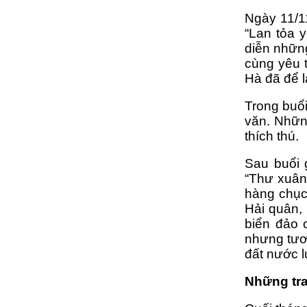
Ngày 11/1
“Lan tỏa 
diễn những
cùng yêu t
Hà đã để l
Trong buổ
văn. Những
thích thú.
Sau buổi 
“Thư xuân 
hàng chục 
Hải quân,
biển đảo 
nhưng tươ
đất nước l
Những tra