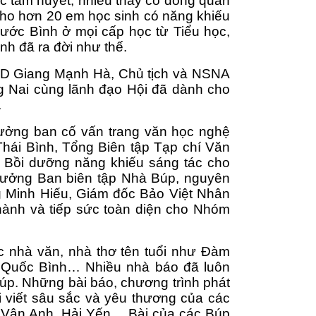
c tâm huyết, nhiều thầy cô đồng quan 
ho hơn 20 em học sinh có năng khiếu 
ớc Bình ở mọi cấp học từ Tiểu học, 
h đã ra đời như thế. 
D Giang Mạnh Hà, Chủ tịch và NSNA 
Nai cùng lãnh đạo Hội đã dành cho 
.
ởng ban cố vấn trang văn học nghệ 
hái Bình, Tổng Biên tập Tạp chí Văn 
 Bồi dưỡng năng khiếu sáng tác cho 
Trưởng Ban biên tập Nhà Búp, nguyên 
 Minh Hiếu, Giám đốc Bảo Việt Nhân 
ành và tiếp sức toàn diện cho Nhóm 
nhà văn, nhà thơ tên tuổi như Đàm 
 Quốc Bình… Nhiều nhà báo đã luôn 
p. Những bài báo, chương trình phát 
 viết sâu sắc và yêu thương của các 
Vân Anh, Hải Yến… Bài của các Búp 