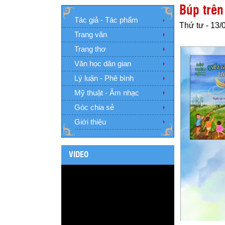
Búp trên
Tác giả - Tác phẩm
Thứ tư - 13/
Trang văn
Trang thơ
Văn học dân gian
Lý luận - Phê bình
Mỹ thuật - Âm nhạc
Góc chia sẻ
Giới thiệu
VIDEO